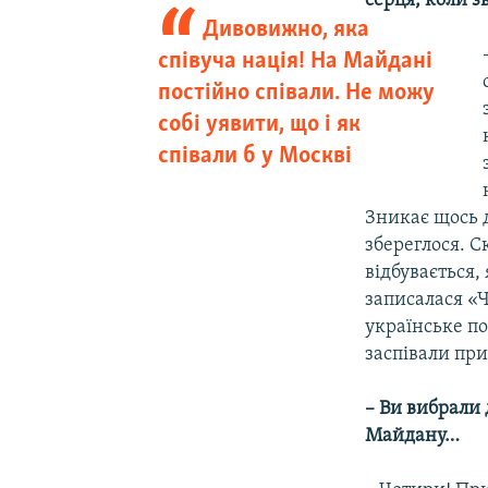
серця, коли з
Дивовижно, яка
співуча нація! На Майдані
постійно співали. Не можу
собі уявити, що і як
співали б у Москві
Зникає щось д
збереглося. С
відбувається,
записалася «Ч
українське по
заспівали при
– Ви вибрали 
Майдану…