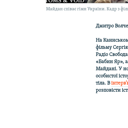
Майдан співає гімн України. Кадр з філ
Дмитро Волч
На Каннськом
фільму Сергія
Радіо Свобода
«Бабин Яр», а
Майдані. У н
особистої іст
тіла. В
інтерв’
розповісти іс