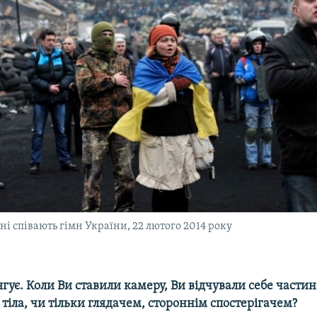
і співають гімн України, 22 лютого 2014 року
гує. Коли Ви ставили камеру, Ви відчували себе части
тіла, чи тільки глядачем, стороннім спостерігачем?