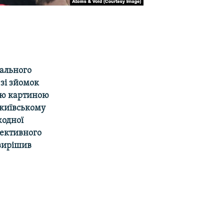
тального
 зі зйомок
вою картиною
 київському
жодної
олективного
 вирішив