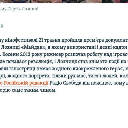
ьму Сергія Лозниці
ек
у кінофестивалі 21 травня пройшла прем’єра докумен
 Лозниці «Майдан», в якому використані і деякі кадри
. Восени 2013 року режисер розпочав роботу над ігро
ле почалася революція, і Лозниця став знімати події на
овій кінострічці немає жодного виокремленого героя, 
орії, жодного портрета, тільки рух мас, тисяч людей, к
ю Російській редакції
Радіо Свобода він пояснює, чому
торію саме таким чином.