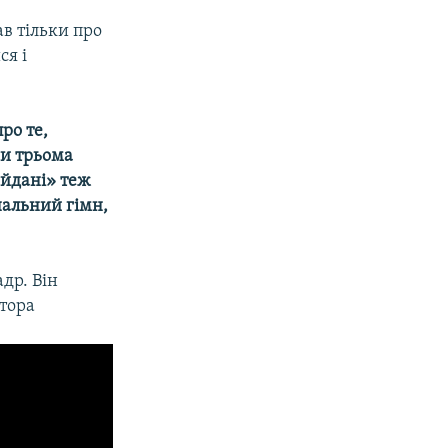
ав тільки про
ся і
ро те,
ми трьома
айдані» теж
нальний гімн,
др. Він
атора