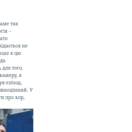
саме так
гія –
гато
відається не
акше я цю
удь
 для того,
камеру, я
ув епізод,
івноцінний. У
ти про хор,