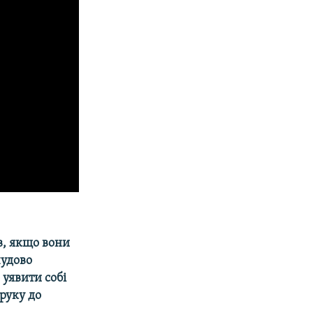
в, якщо вони
чудово
 уявити собі
руку до