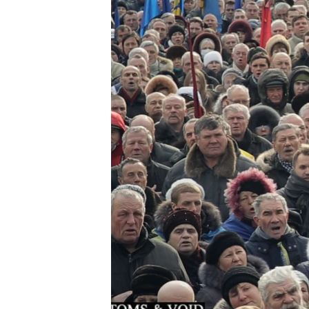
ВІДЕОУРОКИ «ELIFBE»
СВІДЧЕННЯ ОКУПАЦІЇ
УКРАЇНСЬКА ПРОБЛЕМА КРИМУ
ІНФОГРАФІКА