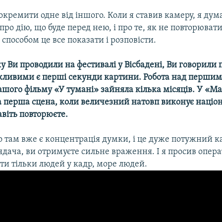
окремити одне від іншого. Коли я ставив камеру, я дум
про дію, що буде перед нею, і про те, як не повторювати
пособом це все показати і розповісти.
яку Ви проводили на фестивалі у Вісбадені, Ви говорили п
жливими є перші секунди картини. Робота над перши
шого фільму «У тумані» зайняла кілька місяців. У «М
 перша сцена, коли величезний натовп виконує націо
навіть повторюєте.
о там вже є концентрація думки, і це дуже потужний ка
ядача, ви отримуєте сильне враження. І я просив опер
ти тільки людей у кадр, море людей.