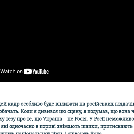
ей кадр особливо буде впливати на російських глядачі
бачать. Коли я дивився цю сцену, я подумав, що вона 
му тезу про те, що Україна – не Росія. У Росії неможливо
 які одночасно в пориві знімають шапки, притискають 