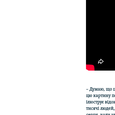
– Думаю, що ц
цю картину по
ілюструє відо
тисячі людей,