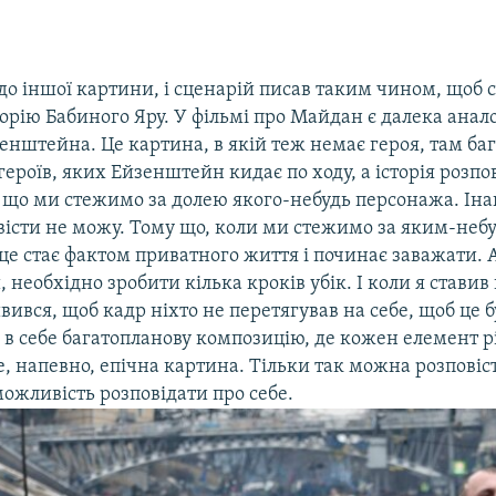
 до іншої картини, і сценарій писав таким чином, щоб 
торію Бабиного Яру. У фільмі про Майдан є далека анало
нштейна. Це картина, в якій теж немає героя, там ба
ероїв, яких Ейзенштейн кидає по ходу, а історія розпо
, що ми стежимо за долею якого-небудь персонажа. Ін
вісти не можу. Тому що, коли ми стежимо за яким-неб
е стає фактом приватного життя і починає заважати. А
 необхідно зробити кілька кроків убік. І коли я ставив 
вився, щоб кадр ніхто не перетягував на себе, щоб це б
 в себе багатопланову композицію, де кожен елемент р
е, напевно, епічна картина. Тільки так можна розповіс
ожливість розповідати про себе.