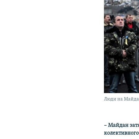
Люди на Майдан
– Майдан затя
колективного 