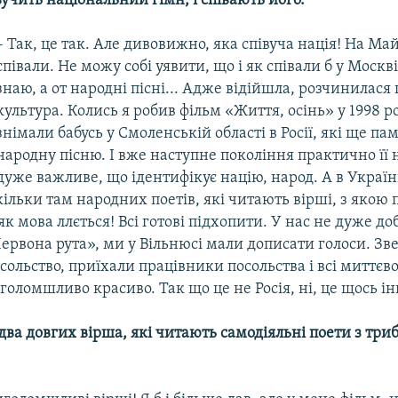
вучить національний гімн, і співають його.
– Так, це так. Але дивовижно, яка співуча нація! На Ма
співали. Не можу собі уявити, що і як співали б у Москві
знаю, а от народні пісні... Адже відійшла, розчинилася
культура. Колись я робив фільм «Життя, осінь» у 1998 р
знімали бабусь у Смоленській області в Росії, які ще па
народну пісню. І вже наступне покоління практично її н
уже важливе, що ідентифікує націю, народ. А в Україн
кільки там народних поетів, які читають вірші, з якою
 як мова ллється! Всі готові підхопити. У нас не дуже до
ервона рута», ми у Вільнюсі мали дописати голоси. Зв
сольство, приїхали працівники посольства і всі миттєво
голомшливо красиво. Так що це не Росія, ні, це щось і
два довгих вірша, які читають самодіяльні поети з три