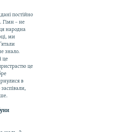
йдані постійно
. Гімн – не
 ця народна
оці, ми
м’ятали
е знало.
і це
 пристрастю це
бре
ернулися в
 заспівали,
нше.
буни