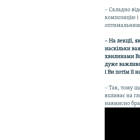
– Складно від
композицію і 
оптимальним с
– На лекції, 
наскільки ва
хвилинами Ва
дуже важлива
і Ви потім її 
– Так, тому щ
впливає на гл
навмисно бра