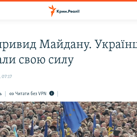
 привид Майдану. Українц
али свою силу
 07:17
ь
Читати без VPN