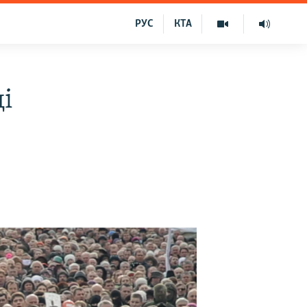
РУС
КТА
і