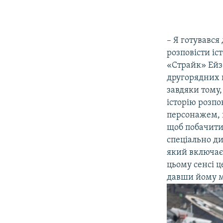
– Я готувався
розповісти іс
«Страйк» Ейзе
другорядних г
завдяки тому
історію розпо
персонажем, ц
щоб побачити,
спеціально ди
який включає
цьому сенсі ц
давши йому м