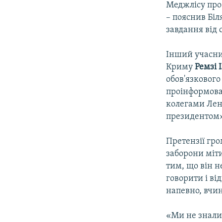
Меджлісу про 
– пояснив Біл
завдання від 
Інший учасни
Криму
Ремзі 
обов'язкового
проінформова
колегами Лент
президентом»,
Претензії гро
заборони міти
тим, що він 
говорити і від
напевно, вчи
«Ми не знали 