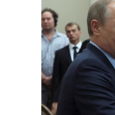
ВІДЕОУРОКИ «ELIFBE»
СВІДЧЕННЯ ОКУПАЦІЇ
УКРАЇНСЬКА ПРОБЛЕМА КРИМУ
ІНФОГРАФІКА