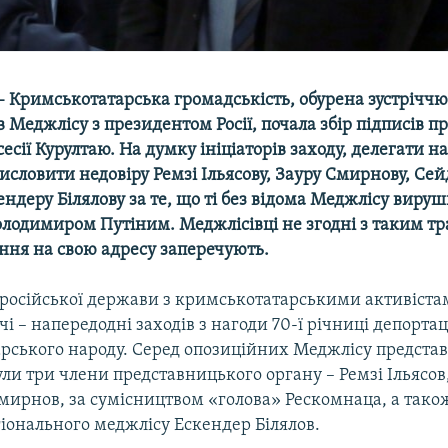
– Кримськотатарська громадськість, обурена зустрічч
 Меджлісу з президентом Росії, почала збір підписів п
сесії Курултаю. На думку ініціаторів заходу, делегати 
висловити недовіру Ремзі Ільясову, Зауру Смирнову, Се
кендеру Білялову за те, що ті без відома Меджлісу вируш
Володимиром Путіним. Меджлісівці не згодні з таким т
ння на свою адресу заперечують.
 російської держави з кримськотатарськими активіста
чі – напередодні заходів з нагоди 70-ї річниці депортац
рського народу. Серед опозиційних Меджлісу представ
ули три члени представницького органу – Ремзі Ільясо
Смирнов, за сумісництвом «голова» Рескомнаца, а тако
іонального меджлісу Ескендер Білялов.