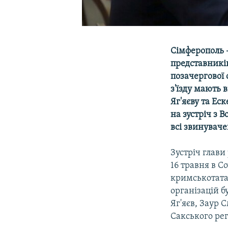
Сімферополь 
представників
позачергової 
з'їзду мають 
Яг'яєву та Ес
на зустріч з 
всі звинуваче
Зустріч глави
16 травня в Со
кримськотата
організацій б
Яг'яєв, Заур 
Сакського рег