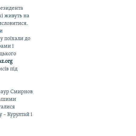
президента
кі живуть на
исловитися.
ли
у поїхали до
рами і
ицького
az.org
сів під
, Заур Смирнов
 нашими
галися
 – Курултай і