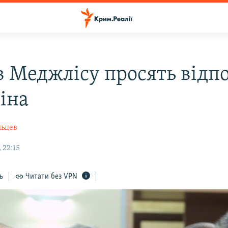
в Меджлісу просять відп
іна
льцев
 22:15
ь
Читати без VPN