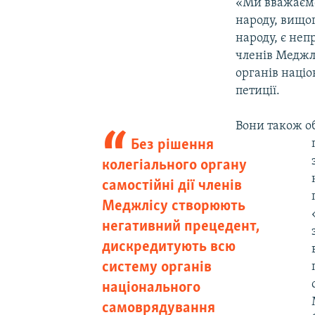
«Ми вважаємо
народу, вищо
народу, є неп
членів Меджл
органів наці
петиції.
Вони також об
Без рішення
колегіального органу
самостійні дії членів
Меджлісу створюють
негативний прецедент,
дискредитують всю
систему органів
національного
самоврядування