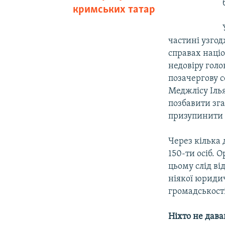
кримських татар
частині узго
справах наці
недовіру голо
позачергову с
Меджлісу Ілья
позбавити зга
призупинити ї
Через кілька 
150-ти осіб. 
цьому слід ві
ніякої юридич
громадськості
Ніхто не дав