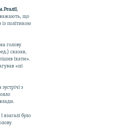
.Реалії
,
вважають, що
з із політикою
ома голову
ед.) сказав,
рішив їхати».
агував «ні
зустрічі з
тояло
влади.
І взагалі було
олову