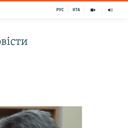
РУС
КТА
овісти