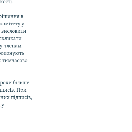
кості.
 рішення в
комітету у
, висловити
 скликати
ру членам
пропонують
ж тимчасово
трохи більше
дписів. При
аних підписів,
гу