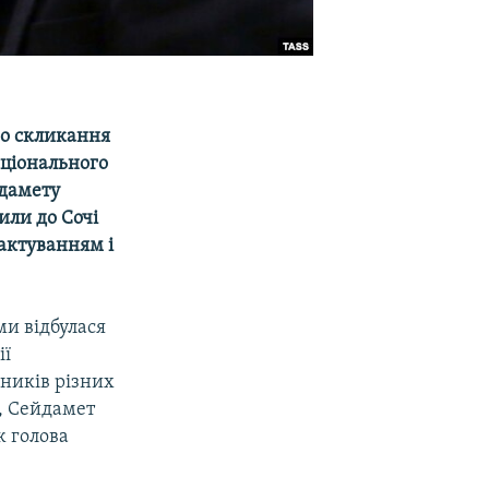
ю
ро скликання
національного
йдамету
или до Сочі
рактуванням і
ми відбулася
ії
ників різних
в, Сейдамет
ж голова