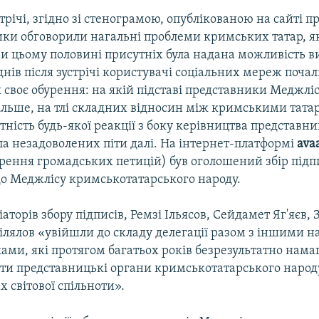
стрічі, згідно зі стенограмою, опублікованою на сайті 
сники обговорили нагальні проблеми кримських татар, я
ри цьому половині присутніх була надана можливість в
днів після зустрічі користувачі соціальних мереж поча
своє обурення: на якій підставі представники Меджліс
ільше, на тлі складних відносин між кримськими тата
тність будь-якої реакції з боку керівництва представн
ла незадоволених піти далі. На інтернет-платформі
ava
рення громадських петицій) був оголошений збір підпи
о Меджлісу кримськотатарського народу.
іаторів збору підписів, Ремзі Ільясов, Сейдамет Яг'яєв
Білялов «увійшли до складу делегації разом з іншими
ами, які протягом багатьох років безрезультатно нама
ти представницькі органи кримськотатарського народу
х світової спільноти».