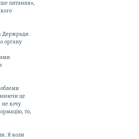
нше питання»,
якого
ом Держради
го органу
шими
з
проблеми
яснюючи це
 не хочу
формацію, то,
ли. Я коли