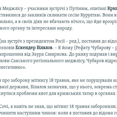
 Меджлісу – учасники зустрічі з Путіним, опитані
Крим
ставилися до закликів скликати сесію Курултаю. Вони 
льно, а в своїх діях не вбачають нічого, що йде врозрі
кого органу та інтересами народу.
(на зустріч з президентом Росії – ред.), поставив до від
озповів
Ескендер Білялов
. – Я йому (Рефату Чубарову – р
апрошення від Заура Смирнова. До ранку подумав і ви
лови Сакського регіонального меджлісу, Чубаров відре
 негативно».
про заборону мітингу 18 травня, яке не порушували на 
ької держави, Білялов зазначив, що у нього, зокрема с
кнутися проблеми квот для кримських татар в органах 
Сочі, я навіть не знав, що мітинг 18 травня заборонили. 
вчинити наступним чином: коли я поставив до відома г