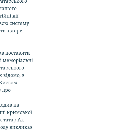
татарського
 нашого
ійні дії
всю систему
ть автори
вав
поставити
і меморіальні
атарського
к відомо, в
 Києвом
з про
ходив на
иці кримської
 татар Ак-
ходу викликав