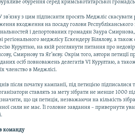
бурхливе обурення серед кримськотатарської громадсь
У зв'язку з цим підписанти просять Меджліс скасувати
дження входження на посаду голови Республіканського 
ональностей і депортованих громадян Заура Смирнова
ві регіонального меджлісу Ескендеру Білялову, а також
есію Курултаю, на якій розглянути питання про недові
сову, Смирнову та Яг’яєву. Окрім того, автори петиції 
даних осіб повноважень делегатів VI Курултаю, а тако
х членство в Меджлісі.
днів після початку кампанії, під петицією підписалися 
Організатори ставлять за мету зібрати не менше 1000 пі
дзначити, що ця петиція, незважаючи на кількість зібр
ної сили не має. Її головне завдання – привернути ува
.
ав команду