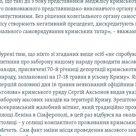
, що такі дії з боку представників Меджлісу кримсько
го повноважного представницько-виконавчого органу
рипустимими. Без рішення колегіального органу самост
ісу створюють негативний прецедент, дискредитують 
онального самоврядування кримських татар», – вважаю
урені тим, що ніхто зі згаданих вище осіб «не спробу
питання про заборону нашому народу проводити масов
заходи, присвячені 70-й річниці депортації кримськот
народу, заплановані на 17-18 травня в усьому Криму». Я
першій половині дня 16 травня невизнаний офіційним
«голова» кримського уряду Сергій Аксьонов видав ука
заборону масових заходів на території Криму. Зрештою
всекримський жалобний мітинг, який традиційно про
площі Леніна в Сімферополі, в цей раз відбувся на окол
столиці – у селищі компактного проживання кримських
Мечеть. Сам факт зміни місця проведення масового за