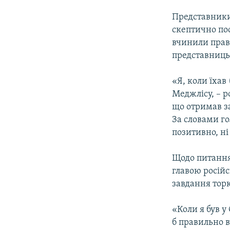
Представники
скептично по
вчинили прави
представниць
«Я, коли їхав 
Меджлісу, – р
що отримав з
За словами го
позитивно, ні
Щодо питання 
главою російс
завдання тор
«Коли я був у 
б правильно 