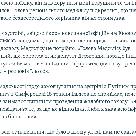
свою поїздку, він мав доручити мені порушити те чи і
ялов. Голова регіонального меджлісу підкреслив, що ні
свого безпосереднього керівника він не отримував.
к зустрічі, «віце-спікер» невизнаної офіційним Києв
Ільясов
повідомив, що на всі дії членів представницько
 дозволу Меджлісу не потрібно. «Голова Меджлісу був
ний, що, зокрема я, як депутат Держради, поряд з ін
уном Безазієвим та Едіпом Гафаровим, їду на зустріч і
 – розповів Ільясов.
мадськості щодо замовчування на зустрічі з Путіним 
нгу в Сімферополі 18 травня Ільясов не сприймає, по
не займався питанням проведення жалобного заходу: «Я
повідати за те, за що не відповідав. Якби я знав всю ін
нив би інакше».
всю суть питання, що було в цьому указі, нам не сказа