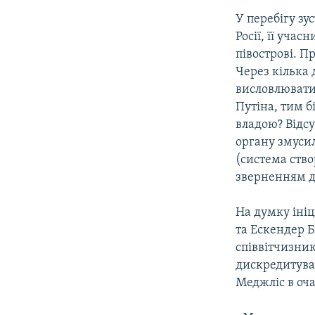
У перебігу зу
Росії, її уча
півострові. П
Через кілька 
висловлювати 
Путіна, тим б
владою? Відсу
органу змуси
(система ство
зверненням д
На думку ініц
та Ескендер 
співвітчизник
дискредитува
Меджліс в оча