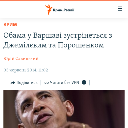
Доступність
посилання
Перейти
КРИМ
до
НОВИНИ
Обама у Варшаві зустрінеться з
основного
ВОДА.КРИМ
матеріалу
Джемілєвим та Порошенком
ВІДЕО ТА ФОТО
Перейти
до
Юрій Савицький
ПОЛІТИКА
основної
03 червень 2014, 11:02
БЛОГИ
навігації
Перейти
ПОГЛЯД
Поділитись
Читати без VPN
до
ІНТЕРВ'Ю
пошуку
ВСЕ ЗА ДЕНЬ
СПЕЦПРОЕКТИ
ЯК ОБІЙТИ БЛОКУВАННЯ
ДЕПОРТАЦІЯ