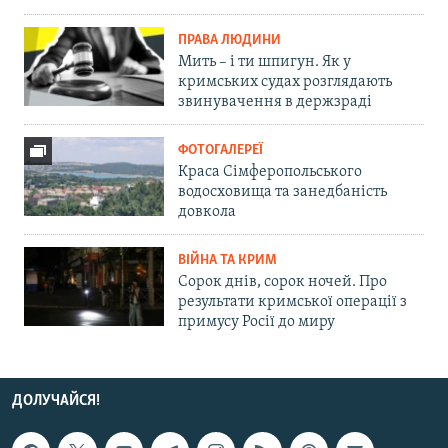
ПРАВА ЛЮДИНИ
Мить – і ти шпигун. Як у
кримських судах розглядають
звинувачення в держзраді
ФОТОГАЛЕРЕЇ
Краса Сімферопольського
водосховища та занедбаність
довкола
ВІЙНА ТА КРИМ
Сорок днів, сорок ночей. Про
результати кримської операції з
примусу Росії до миру
ДОЛУЧАЙСЯ!