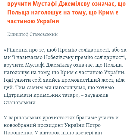
вручити Мустафі Джемілєву означає, що
Польща наголошує на тому, що Крим є
частиною України
Кшиштоф Становський
«Рішення про те, щоб Премію солідарності, або як
ми її називаємо Нобелівську премію солідарності,
вручити Мустафі Джемілєву означає, що Польща
наголошує на тому, що Крим є частиною України.
Годі уявити собі якийсь промовистіший жест, ніж
цей. Тим самим ми наголошуємо, що хочемо
підтримати кримських татар», – зауважив
Становський.
У варшавських урочистостях братиме участь й
новообраний президент України Петро
Порошенко. У вівторок пізно ввечері він