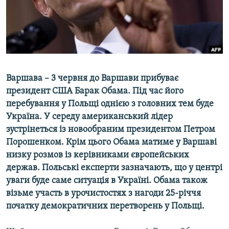
ВІДЕОУРОКИ «ELIFBE»
Русский
СВІДЧЕННЯ ОКУПАЦІЇ
Qırımtatar
УКРАЇНСЬКА ПРОБЛЕМА КРИМУ
ДОЛУЧАЙСЯ!
ІНФОГРАФІКА
Варшава – 3 червня до Варшави прибуває
президент США Барак Обама. Під час його
перебування у Польщі однією з головних тем буде
Усі сайти RFE/RL
Україна. У середу американський лідер
зустрінеться із новообраним президентом Петром
Порошенком. Крім цього Обама матиме у Варшаві
низку розмов із керівниками європейських
держав. Польські експерти зазначають, що у центрі
уваги буде саме ситуація в Україні. Обама також
візьме участь в урочистостях з нагоди 25-річчя
початку демократичних перетворень у Польщі.