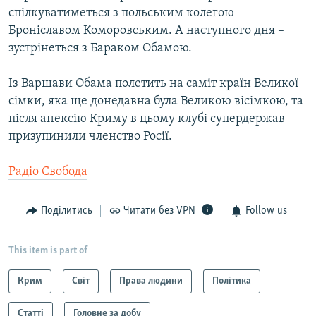
спілкуватиметься з польським колегою
Броніславом Коморовським. А наступного дня –
зустрінеться з Бараком Обамою.
Із Варшави Обама полетить на саміт країн Великої
сімки, яка ще донедавна була Великою вісімкою, та
після анексію Криму в цьому клубі супердержав
призупинили членство Росії.
Радіо Свобода
Поділитись
Читати без VPN
Follow us
This item is part of
Крим
Світ
Права людини
Політика
Статті
Головне за добу