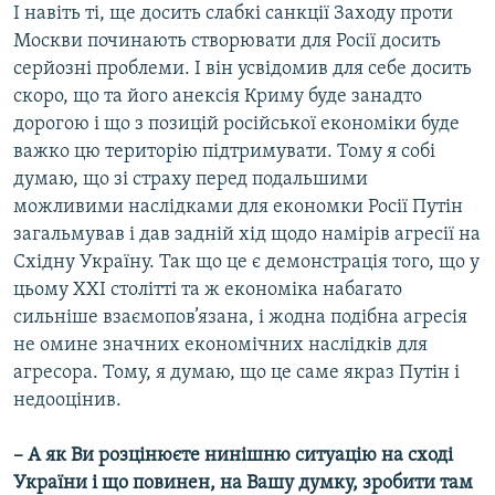
І навіть ті, ще досить слабкі санкції Заходу проти
Москви починають створювати для Росії досить
серйозні проблеми. І він усвідомив для себе досить
скоро, що та його анексія Криму буде занадто
дорогою і що з позицій російської економіки буде
важко цю територію підтримувати. Тому я собі
думаю, що зі страху перед подальшими
можливими наслідками для економки Росії Путін
загальмував і дав задній хід щодо намірів агресії на
Східну Україну. Так що це є демонстрація того, що у
цьому ХХІ столітті та ж економіка набагато
сильніше взаємопов’язана, і жодна подібна агресія
не омине значних економічних наслідків для
агресора. Тому, я думаю, що це саме якраз Путін і
недооцінив.
– А як Ви розцінюєте нинішню ситуацію на сході
України і що повинен, на Вашу думку, зробити там