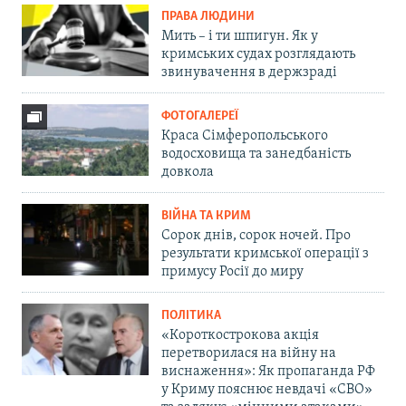
ПРАВА ЛЮДИНИ
Мить – і ти шпигун. Як у
кримських судах розглядають
звинувачення в держзраді
ФОТОГАЛЕРЕЇ
Краса Сімферопольського
водосховища та занедбаність
довкола
ВІЙНА ТА КРИМ
Сорок днів, сорок ночей. Про
результати кримської операції з
примусу Росії до миру
ПОЛІТИКА
«Короткострокова акція
перетворилася на війну на
виснаження»: Як пропаганда РФ
у Криму пояснює невдачі «СВО»