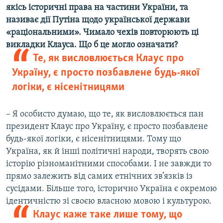
якісь історичні права на частини України, та
називає дії Путіна щодо української держави
«раціональними». Чимало чехів повторюють ці
викладки Клауса. Що б це могло означати?
Те, як висловлюється Клаус про
Україну, є просто позбавлене будь-якої
логіки, є нісенітницями
– Я особисто думаю, що те, як висловлюється пан
президент Клаус про Україну, є просто позбавлене
будь-якої логіки, є нісенітницями. Тому що
Україна, як й інші політичні народи, творять свою
історію різноманітними способами. І не завжди то
прямо залежить від самих етнічних зв’язків із
сусідами. Більше того, історично Україна є окремою
ідентичністю зі своєю власною мовою і культурою.
Клаус каже таке лише тому, що