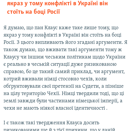
якраз у тому конфлікті в Україні він
стоїть на боці Росії
Я думаю, що пан Клаус каже таке лише тому, що
якраз у тому конфлікті в Україні він стоїть на боці
Росії. З цього випливають його згадані аргументи. Я
також думаю, що вживати такі аргументи тому ж
Клаусу чи іншим чеським політикам щодо України
є реально в чеській ситуації дуже ризикованою
справою, бо це такий самий приклад, чи аргумент,
котрий вживали німці стосовно чехів, коли
обґрунтовували свої претензії на Судети, а пізніше
на цілу територію Чехії. Німці твердили тоді, що ці
землі завжди були частинами німецької імперії, а
чехи не мають ніякої власної ідентичності .
І є також такі твердження Клауса досить
ризикованими ще й з тієї причини, що у даній