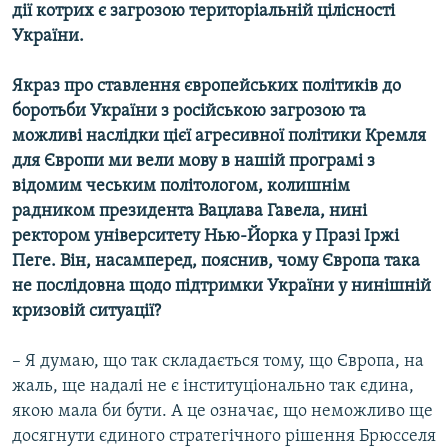
дії котрих є загрозою територіальній цілісності
України.
Якраз про ставлення європейських політиків до
боротьби України з російською загрозою та
можливі наслідки цієї агресивної політики Кремля
для Європи ми вели мову в нашій програмі з
відомим чеським політологом, колишнім
радником президента Вацлава Гавела, нині
ректором університету Нью-Йорка у Празі Іржі
Пеге. Він, насамперед, пояснив, чому Європа така
не послідовна щодо підтримки України у нинішній
кризовій ситуації?
– Я думаю, що так складається тому, що Європа, на
жаль, ще надалі не є інституціонально так єдина,
якою мала би бути. А це означає, що неможливо ще
досягнути єдиного стратегічного рішення Брюсселя