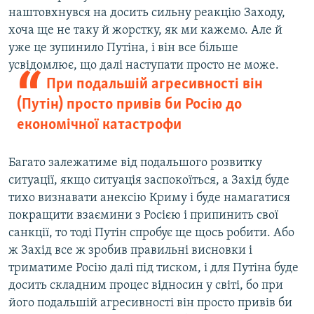
наштовхнувся на досить сильну реакцію Заходу,
хоча ще не таку й жорстку, як ми кажемо. Але й
уже це зупинило Путіна, і він все більше
усвідомлює, що далі наступати просто не може.
При подальшій агресивності він
(Путін) просто привів би Росію до
економічної катастрофи
Багато залежатиме від подальшого розвитку
ситуації, якщо ситуація заспокоїться, а Захід буде
тихо визнавати анексію Криму і буде намагатися
покращити взаємини з Росією і припинить свої
санкції, то тоді Путін спробує ще щось робити. Або
ж Захід все ж зробив правильні висновки і
триматиме Росію далі під тиском, і для Путіна буде
досить складним процес відносин у світі, бо при
його подальшій агресивності він просто привів би