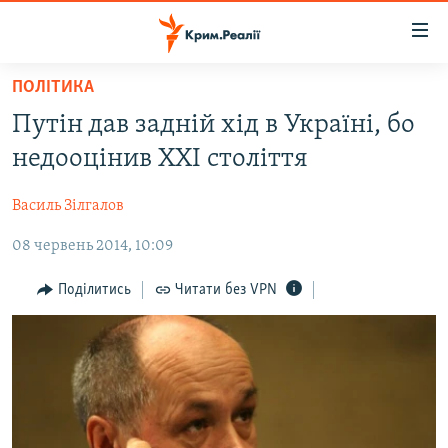
Доступність
посилання
Перейти
ПОЛІТИКА
до
НОВИНИ
Путін дав задній хід в Україні, бо
основного
ВОДА.КРИМ
матеріалу
недооцінив ХХІ століття
ВІДЕО ТА ФОТО
Перейти
до
Василь Зілгалов
ПОЛІТИКА
основної
08 червень 2014, 10:09
БЛОГИ
навігації
Перейти
ПОГЛЯД
Поділитись
Читати без VPN
до
ІНТЕРВ'Ю
пошуку
ВСЕ ЗА ДЕНЬ
СПЕЦПРОЕКТИ
ЯК ОБІЙТИ БЛОКУВАННЯ
ДЕПОРТАЦІЯ