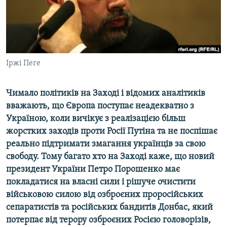
ВІДЕОУРОКИ «ELIFBE»
Русский
СВІДЧЕННЯ ОКУПАЦІЇ
Qırımtatar
УКРАЇНСЬКА ПРОБЛЕМА КРИМУ
ДОЛУЧАЙСЯ!
Іржі Пеге
ІНФОГРАФІКА
Чимало політиків на Заході і відомих аналітиків
вважають, що Європа поступає неадекватно з
Усі сайти RFE/RL
Україною, коли вичікує з реалізацією більш
жорстких заходів проти Росії Путіна та не поспішає
реально підтримати змагання українців за свою
свободу. Тому багато хто на Заході каже, що новий
президент України Петро Порошенко має
покладатися на власні сили і рішуче очистити
військовою силою від озброєних проросійських
сепаратистів та російських бандитів Донбас, який
потерпає від терору озброєних Росією головорізів,