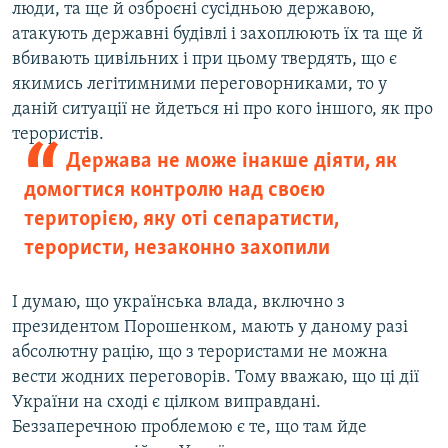
люди, та ще й озброєні сусідньою державою,
атакують державні будівлі і захоплюють їх та ще й
вбивають цивільних і при цьому твердять, що є
якимись легітимними переговорниками, то у
даній ситуації не йдеться ні про кого іншого, як про
терористів.
Держава не може інакше діяти, як
домогтися контролю над своєю
територією, яку оті сепаратисти,
терористи, незаконно захопили
І думаю, що українська влада, включно з
президентом Порошенком, мають у даному разі
абсолютну рацію, що з терористами не можна
вести жодних переговорів. Тому вважаю, що ці дії
України на сході є цілком виправдані.
Беззаперечною проблемою є те, що там йде