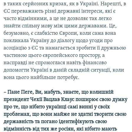
в таких серйозних кризах, як в Україні. Нарешті, в
ЄС переважають різні державні інтереси, які є
часто відмінними, а це не дозволяє так легко
знайти спільну мову між цими державами. Це,
безумовно, є слабкістю Європи, коли сама вона
покликала Україну до діалогу щодо угоди про
асоціацію з ЄС та намагається зробити її дружньою
частиною цього європейського простору, а
насправді не спромоглася навіть фінансово
допомогти Україні в даній складній ситуації, коли
вона цього найбільше потребує.
– Пане Пеге, Ви, мабуть, знаєте, що колишній
президент Чехії Вацлав Клаус поширює свою думку
про те, що нібито українці самі винні у своїх
проблемах, що вони майже не здатні творити свою
державність та погано ідентифікують свою
відмінність від тих же росіян, які нібито мають