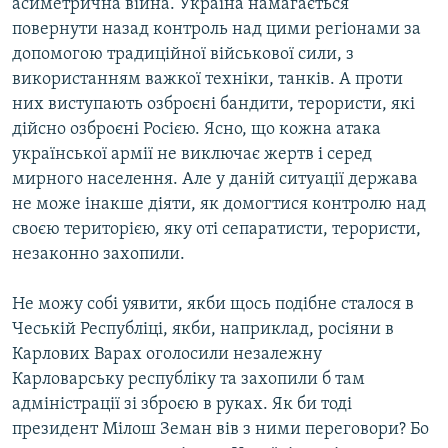
асиметрична війна. Україна намагається
повернути назад контроль над цими регіонами за
допомогою традиційної військової сили, з
використанням важкої техніки, танків. А проти
них виступають озброєні бандити, терористи, які
дійсно озброєні Росією. Ясно, що кожна атака
української армії не виключає жертв і серед
мирного населення. Але у даній ситуації держава
не може інакше діяти, як домогтися контролю над
своєю територією, яку оті сепаратисти, терористи,
незаконно захопили.
Не можу собі уявити, якби щось подібне сталося в
Чеській Республіці, якби, наприклад, росіяни в
Карлових Варах оголосили незалежну
Карловарську республіку та захопили б там
адміністрації зі зброєю в руках. Як би тоді
президент Мілош Земан вів з ними переговори? Бо