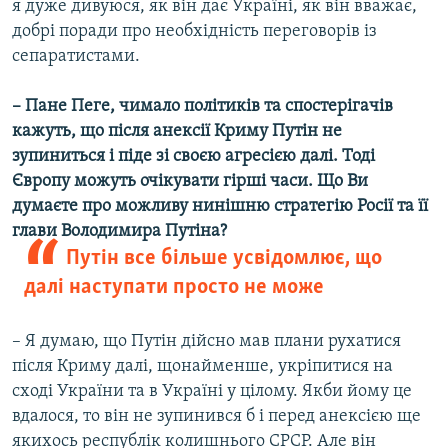
я дуже дивуюся, як він дає Україні, як він вважає,
добрі поради про необхідність переговорів із
сепаратистами.
– Пане Пеге, чимало політиків та спостерігачів
кажуть, що після анексії Криму Путін не
зупиниться і піде зі своєю агресією далі. Тоді
Європу можуть очікувати гірші часи. Що Ви
думаєте про можливу нинішню стратегію Росії та її
глави Володимира Путіна?
Путін все більше усвідомлює, що
далі наступати просто не може
– Я думаю, що Путін дійсно мав плани рухатися
після Криму далі, щонайменше, укріпитися на
сході України та в Україні у цілому. Якби йому це
вдалося, то він не зупинився б і перед анексією ще
якихось республік колишнього СРСР. Але він