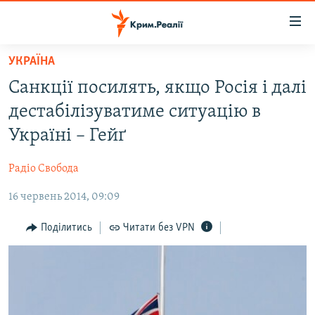
Доступність
посилання
Перейти
УКРАЇНА
до
НОВИНИ
Санкції посилять, якщо Росія і далі
основного
ВОДА.КРИМ
матеріалу
дестабілізуватиме ситуацію в
ВІДЕО ТА ФОТО
Перейти
Україні – Гейґ
до
ПОЛІТИКА
основної
Радіо Свобода
БЛОГИ
навігації
Перейти
16 червень 2014, 09:09
ПОГЛЯД
до
ІНТЕРВ'Ю
Поділитись
Читати без VPN
пошуку
ВСЕ ЗА ДЕНЬ
СПЕЦПРОЕКТИ
ЯК ОБІЙТИ БЛОКУВАННЯ
ДЕПОРТАЦІЯ