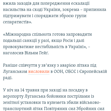
вжила заходів для попередження ескалації
насильства на сході України, зокрема – припинила
підтримувати і споряджати зброєю групи
сепаратистів».
«Міжнародна спільнота готова запровадити
подальші санкції у разі, якщо Росія і далі
провокуватиме нестабільність в Україні», –
наголосив Вільям Гейґ.
Раніше співчуття у звʼязку з аварією літака під
Луганськом
висловили
в ООН, ОБСЄ і Європейській
раді.
У ніч на 14 травня при заході на посадку в
аеропорту Луганська бойовики пострілами із
зенітної установки та кулемета збили військово-
транспортний літак Повітряних сил Збройних сил