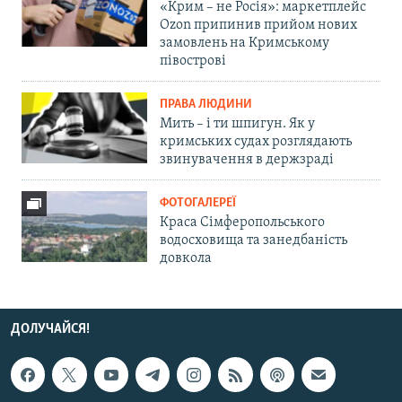
«Крим – не Росія»: маркетплейс
Ozon припинив прийом нових
замовлень на Кримському
півострові
ПРАВА ЛЮДИНИ
Мить – і ти шпигун. Як у
кримських судах розглядають
звинувачення в держзраді
ФОТОГАЛЕРЕЇ
Краса Сімферопольського
водосховища та занедбаність
довкола
ДОЛУЧАЙСЯ!