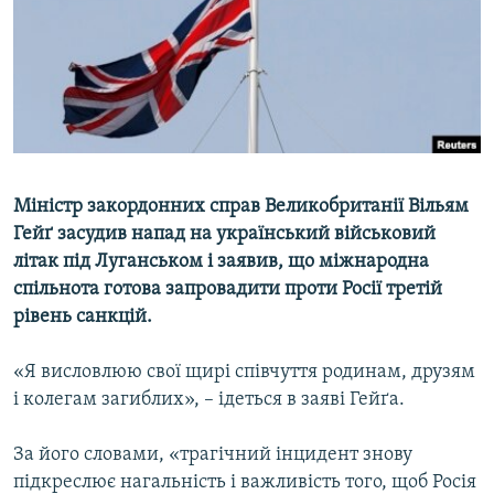
ВІДЕОУРОКИ «ELIFBE»
Русский
СВІДЧЕННЯ ОКУПАЦІЇ
Qırımtatar
УКРАЇНСЬКА ПРОБЛЕМА КРИМУ
ДОЛУЧАЙСЯ!
ІНФОГРАФІКА
Міністр закордонних справ Великобританії Вільям
Гейґ засудив напад на український військовий
Усі сайти RFE/RL
літак під Луганськом і заявив, що міжнародна
спільнота готова запровадити проти Росії третій
рівень санкцій.
«Я висловлюю свої щирі співчуття родинам, друзям
і колегам загиблих», – ідеться в заяві Гейґа.
За його словами, «трагічний інцидент знову
підкреслює нагальність і важливість того, щоб Росія