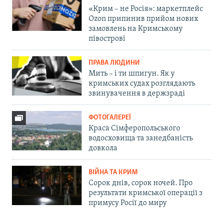
«Крим – не Росія»: маркетплейс
Ozon припинив прийом нових
замовлень на Кримському
півострові
ПРАВА ЛЮДИНИ
Мить – і ти шпигун. Як у
кримських судах розглядають
звинувачення в держзраді
ФОТОГАЛЕРЕЇ
Краса Сімферопольського
водосховища та занедбаність
довкола
ВІЙНА ТА КРИМ
Сорок днів, сорок ночей. Про
результати кримської операції з
примусу Росії до миру