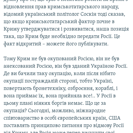
відновлення прав кримськотатарського народу,
відомий український політолог Соскін тоді сказав,
що якщо кримськотатарський фактор почне в
Криму утверджуватися і розвиватися, наша позиція
така, що Крим буде необхідно передати Росії. Це
факт відкритий – можете його публікувати.
Тому Крим не був окупований Росією, він не був
анексований Росією, він був зданий Україною Росії.
Де ви бачили таку окупацію, коли після нібито
окупації постраждалій стороні, тобто Україні,
повертають бронетехніку, озброєння, кораблі, і
вона приймає їх, вона прийняла все!.. У Росії в
цьому плані ніяких боргів немає. Що це за
окупація? Сьогодні, можливо, міжнародне
співтовариство в особі європейських країн, США
поставлять принципово питання про відмову Росії