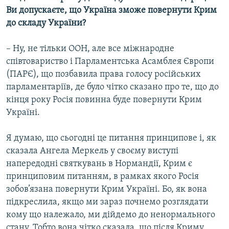
Ви допускаєте, що Україна зможе повернути Крим
до складу України?
– Ну, не тільки ООН, але все міжнародне
співтовариство і Парламентська Асамблея Європи
(ПАРЄ), що позбавила права голосу російських
парламентаріїв, де було чітко сказано про те, що до
кінця року Росія повинна буде повернути Крим
Україні.
Я думаю, що сьогодні це питання принципове і, як
сказала Ангела Меркель у своєму виступі
напередодні святкувань в Нормандії, Крим є
принциповим питанням, в рамках якого Росія
зобов’язана повернути Крим Україні. Бо, як вона
підкреслила, якщо ми зараз почнемо розглядати
кому що належало, ми дійдемо до ненормального
стану. Тобто вона чітко сказала, що після Криму