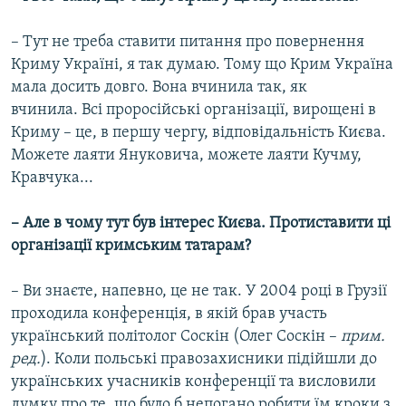
– Тут не треба ставити питання про повернення
Криму Україні, я так думаю. Тому що Крим Україна
мала досить довго. Вона вчинила так, як
вчинила. Всі проросійські організації, вирощені в
Криму – це, в першу чергу, відповідальність Києва.
Можете лаяти Януковича, можете лаяти Кучму,
Кравчука...
– Але в чому тут був інтерес Києва. Протиставити ці
організації кримським татарам?
– Ви знаєте, напевно, це не так. У 2004 році в Грузії
проходила конференція, в якій брав участь
український політолог Соскін (Олег Соскін –
прим.
ред.
). Коли польські правозахисники підійшли до
українських учасників конференції та висловили
думку про те, що було б непогано робити їм кроки з