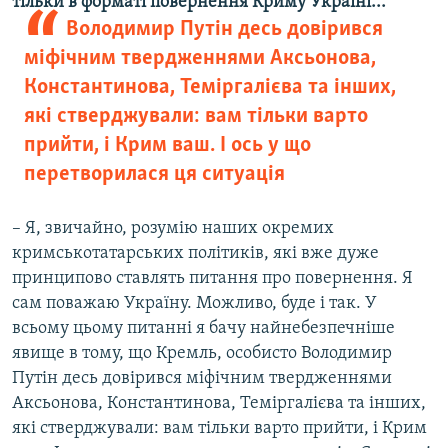
тільки в форматі повернення Криму Україні...
Володимир Путін десь довірився
міфічним твердженнями Аксьонова,
Константинова, Теміргалієва та інших,
які стверджували: вам тільки варто
прийти, і Крим ваш. І ось у що
перетворилася ця ситуація
– Я, звичайно, розумію наших окремих
кримськотатарських політиків, які вже дуже
принципово ставлять питання про повернення. Я
сам поважаю Україну. Можливо, буде і так. У
всьому цьому питанні я бачу найнебезпечніше
явище в тому, що Кремль, особисто Володимир
Путін десь довірився міфічним твердженнями
Аксьонова, Константинова, Теміргалієва та інших,
які стверджували: вам тільки варто прийти, і Крим