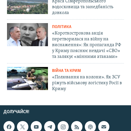
Краса Сімферопольського
водосховища та занедбаність
довкола
ПОЛІТИКА
«Короткострокова акція
перетворилася на війну на
виснаження»: Як пропаганда РФ
у Криму пояснює невдачі «СВО»
та залякує «мінними атаками»
ВІЙНА ТА КРИМ
«Полювання на колони». Як ЗСУ
ріжуть військову логістику Росії в
Криму
ДОЛУЧАЙСЯ!