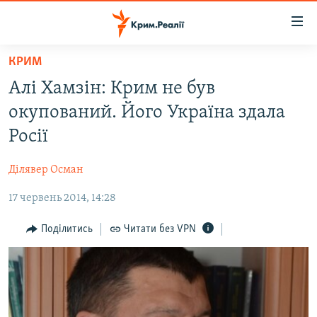
Доступність
посилання
Перейти
КРИМ
до
НОВИНИ
Алі Хамзін: Крим не був
основного
ВОДА.КРИМ
матеріалу
окупований. Його Україна здала
ВІДЕО ТА ФОТО
Перейти
Росії
до
ПОЛІТИКА
основної
Ділявер Осман
БЛОГИ
навігації
Перейти
17 червень 2014, 14:28
ПОГЛЯД
до
ІНТЕРВ'Ю
Поділитись
Читати без VPN
пошуку
ВСЕ ЗА ДЕНЬ
СПЕЦПРОЕКТИ
ЯК ОБІЙТИ БЛОКУВАННЯ
ДЕПОРТАЦІЯ