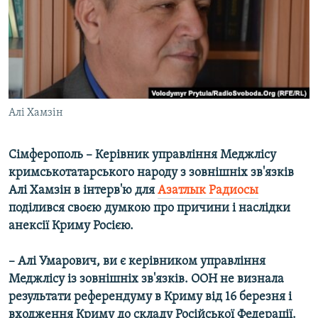
ВІДЕОУРОКИ «ELIFBE»
Русский
СВІДЧЕННЯ ОКУПАЦІЇ
Qırımtatar
УКРАЇНСЬКА ПРОБЛЕМА КРИМУ
ДОЛУЧАЙСЯ!
ІНФОГРАФІКА
Алі Хамзін
Сімферополь – Керівник управління Меджлісу
Усі сайти RFE/RL
кримськотатарського народу з зовнішніх зв'язків
Алі Хамзін в інтерв'ю для
Азатлык Радиосы
поділився своєю думкою про причини і наслідки
анексії Криму Росією.
– Алі Умарович, ви є керівником управління
Меджлісу із зовнішніх зв'язків. ООН не визнала
результати референдуму в Криму від 16 березня і
входження Криму до складу Російської Федерації.