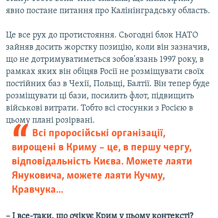
явно постане питання про Калінінградську область.
Це все рух до протистояння. Сьогодні блок НАТО
зайняв досить жорстку позицію, коли він зазначив,
що не дотримуватиметься зобов'язань 1997 року, в
рамках яких він обіцяв Росії не розміщувати своїх
постійних баз в Чехії, Польщі, Балтії. Він тепер буде
розміщувати ці бази, посилить флот, підвищить
військові витрати. Тобто всі стосунки з Росією в
цьому плані розірвані.
Всі проросійські організації,
вирощені в Криму – це, в першу чергу,
відповідальність Києва. Можете лаяти
Януковича, можете лаяти Кучму,
Кравчука...
– І все-таки, що очікує Крим у цьому контексті?