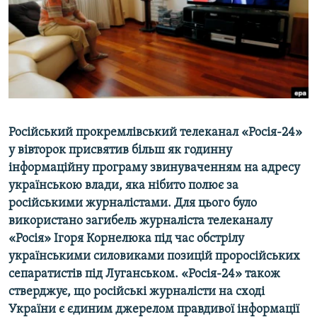
ВІДЕОУРОКИ «ELIFBE»
Русский
СВІДЧЕННЯ ОКУПАЦІЇ
Qırımtatar
УКРАЇНСЬКА ПРОБЛЕМА КРИМУ
ДОЛУЧАЙСЯ!
ІНФОГРАФІКА
Російський прокремлівський телеканал «Росія-24»
у вівторок присвятив більш як годинну
Усі сайти RFE/RL
інформаційну програму звинуваченням на адресу
українською влади, яка нібито полює за
російськими журналістами. Для цього було
використано загибель журналіста телеканалу
«Росія» Ігоря Корнелюка під час обстрілу
українськими силовиками позицій проросійських
сепаратистів під Луганськом. «Росія-24» також
стверджує, що російські журналісти на сході
України є єдиним джерелом правдивої інформації