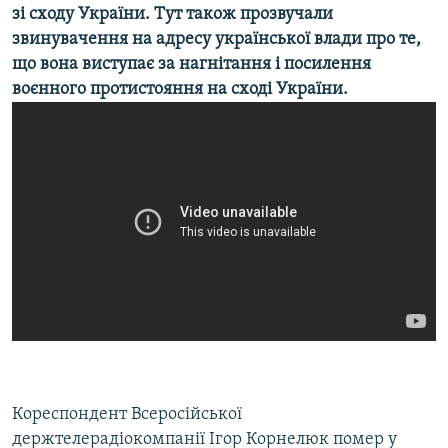
зі сходу України. Тут також прозвучали
звинувачення на адресу української влади про те,
що вона виступає за нагнітання і посилення
воєнного протистояння на сході України.
Кореспондент Всеросійської
держтелерадіокомпанії Ігор Корнелюк помер у