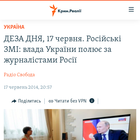
Доступність
посилання
Перейти
УКРАЇНА
до
НОВИНИ
ДЕЗА ДНЯ, 17 червня. Російські
основного
ВОДА.КРИМ
матеріалу
ЗМІ: влада України полює за
ВІДЕО ТА ФОТО
Перейти
журналістами Росії
до
ПОЛІТИКА
основної
Радіо Свобода
БЛОГИ
навігації
Перейти
17 червень 2014, 20:57
ПОГЛЯД
до
ІНТЕРВ'Ю
Поділитись
Читати без VPN
пошуку
ВСЕ ЗА ДЕНЬ
СПЕЦПРОЕКТИ
ЯК ОБІЙТИ БЛОКУВАННЯ
ДЕПОРТАЦІЯ