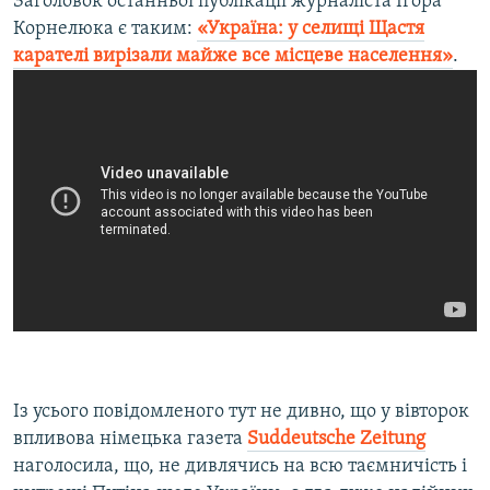
Заголовок останньої публікації журналіста Ігора
Корнелюка є таким:
«Україна: у селищі Щастя
карателі вирізали майже все місцеве населення»
.
Із усього повідомленого тут не дивно, що у вівторок
впливова німецька газета
Suddeutsche
Zeitung
наголосила, що, не дивлячись на всю таємничість і