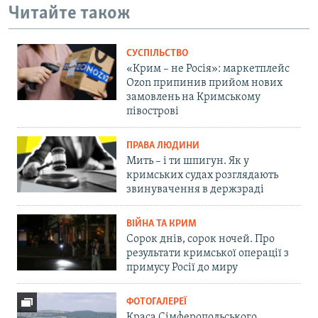
Читайте також
СУСПІЛЬСТВО
«Крим – не Росія»: маркетплейс
Ozon припинив прийом нових
замовлень на Кримському
півострові
ПРАВА ЛЮДИНИ
Мить – і ти шпигун. Як у
кримських судах розглядають
звинувачення в держзраді
ВІЙНА ТА КРИМ
Сорок днів, сорок ночей. Про
результати кримської операції з
примусу Росії до миру
ФОТОГАЛЕРЕЇ
Краса Сімферопольського