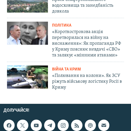
водосховища та занедбаність
довкола
ПОЛІТИКА
«Короткострокова акція
перетворилася на війну на
виснаження»: Як пропаганда РФ
у Криму пояснює невдачі «СВО»
та залякує «мінними атаками»
ВІЙНА ТА КРИМ
«Полювання на колони». Як ЗСУ
ріжуть військову логістику Росії в
Криму
ДОЛУЧАЙСЯ!