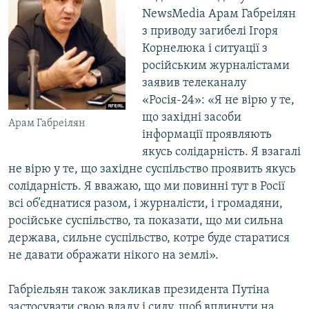
NewsMedia Арам Габреілян
з приводу загибелі Ігоря
Корнелюка і ситуації з
російським журналістами
заявив телеканалу
«Росія-24»: «Я не вірю у те,
що західні засоби
Арам Габреілян
інформації проявляють
якусь солідарність. Я взагалі
не вірю у те, що західне суспільство проявить якусь
солідарність. Я вважаю, що ми повинні тут в Росії
всі об’єднатися разом, і журналісти, і громадяни,
російське суспільство, та показати, що ми сильна
держава, сильне суспільство, котре буде старатися
не давати ображати нікого на землі».
Габріельян також закликав президента Путіна
застосувати свою владу і силу, щоб вплинути на