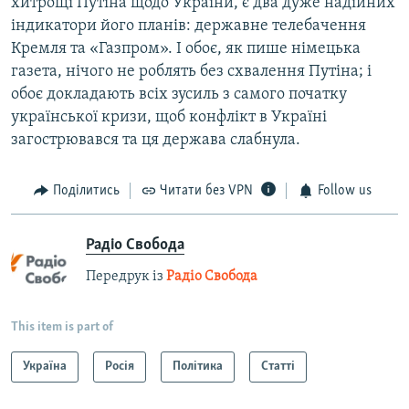
хитрощі Путіна щодо України, є два дуже надійних
індикатори його планів: державне телебачення
Кремля та «Газпром». І обоє, як пише німецька
газета, нічого не роблять без схвалення Путіна; і
обоє докладають всіх зусиль з самого початку
української кризи, щоб конфлікт в Україні
загострювався та ця держава слабнула.
Поділитись
Читати без VPN
Follow us
Радіо Свобода
Передрук із
Радіо Свобода
This item is part of
Україна
Росія
Політика
Статті