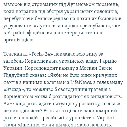
вівторок від отриманих під Луганськом поранень,
коли потрапив під обстріл українських силовиків,
перебуваючи безпосередньо на позиціях бойовиків
угруповання «Луганська народна республіка», яке
в Україні офіційно визнане терористичною
організацією.
Телеканал «Росія-24» покладає всю вину за
загибель Корнелюка на українську владу і армію
України. Кореспондент каналу з Москви Євген
Піддубний сказав: «Якби не було оцих кричущих
фактів з нашими колегами з LifeNews, з телеканалу
«Звєзда», то можливо б сьогоднішня трагедія з
Корнелюком могла б розглядатися як випадковість.
Але якщо розглядати ситуацію у розвитку, то яка ж
це випадковість? Взагалі то цілком закономірний
розвиток подій – російські журналісти в Україні
стали мішенню, стали ціллю, за якою полюють.