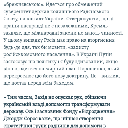
«брежнєвською». Йдеться про обмежений
суверенітет держав колишнього Радянського
Союзу, на кшталт України. Стверджуючи, що ці
країни насправді не є незалежними, Кремль
заявляє, що міжнародні закони не мають чинності.
У цьому випадку Росія має право на вторгнення
будь-де для, так би мовити, «захисту
російськомовного населення». В Україні Путін
застосовує цю політику і я буду здивований, якщо
він погодиться на мирний план Порошенка, який
перекреслює цю його нову доктрину. Це – виклик,
що постав перед всім Заходом.
– Тим часом, Захід не опускає рук, обіцяючи
українській владі допомогти трансформувати
державу. Ось і засновник Фонду «Відродження»
Джордж Сорос каже, що ініціює створення
стратегічної групи радників для допомоги в