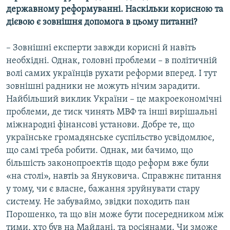
державному реформуванні. Наскільки корисною та
дієвою є зовнішня допомога в цьому питанні?
– Зовнішні експерти завжди корисні й навіть
необхідні. Однак, головні проблеми – в політичній
волі самих українців рухати реформи вперед. І тут
зовнішні радники не можуть нічим зарадити.
Найбільший виклик України – це макроекономічні
проблеми, де тиск чинять МВФ та інші вирішальні
міжнародні фінансові установи. Добре те, що
українське громадянське суспільство усвідомлює,
що самі треба робити. Однак, ми бачимо, що
більшість законопроектів щодо реформ вже були
«на столі», навтіь за Януковича. Справжнє питання
у тому, чи є власне, бажання зруйнувати стару
систему. Не забуваймо, звідки походить пан
Порошенко, та що він може бути посередником між
тими, хто був на Майдані, та росіянами. Чи зможе