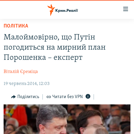
Доступність
посилання
Перейти
ПОЛІТИКА
до
НОВИНИ
Малоймовірно, що Путін
основного
ВОДА.КРИМ
матеріалу
погодиться на мирний план
ВІДЕО ТА ФОТО
Перейти
Порошенка – експерт
до
ПОЛІТИКА
основної
Віталій Єреміца
БЛОГИ
навігації
Перейти
19 червень 2014, 12:03
ПОГЛЯД
до
ІНТЕРВ'Ю
Поділитись
Читати без VPN
пошуку
ВСЕ ЗА ДЕНЬ
СПЕЦПРОЕКТИ
ЯК ОБІЙТИ БЛОКУВАННЯ
ДЕПОРТАЦІЯ