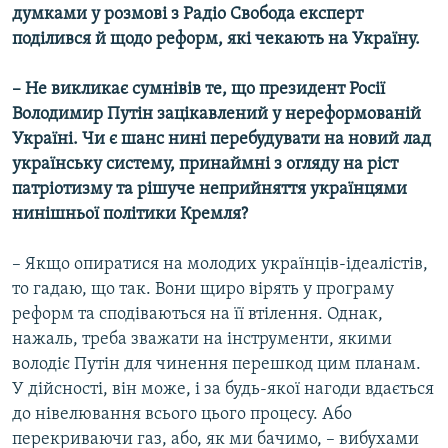
думками у розмові з Радіо Свобода експерт
поділився й щодо реформ, які чекають на Україну.
– Не викликає сумнівів те, що президент Росії
Володимир Путін зацікавлений у нереформованій
Україні. Чи є шанс нині перебудувати на новий лад
українську систему, принаймні з огляду на ріст
патріотизму та рішуче неприйняття українцями
нинішньої політики Кремля?
– Якщо опиратися на молодих українців-ідеалістів,
то гадаю, що так. Вони щиро вірять у програму
реформ та сподіваються на її втілення. Однак,
нажаль, треба зважати на інструменти, якими
володіє Путін для чинення перешкод цим планам.
У дійсності, він може, і за будь-якої нагоди вдається
до нівелювання всього цього процесу. Або
перекриваючи газ, або, як ми бачимо, – вибухами