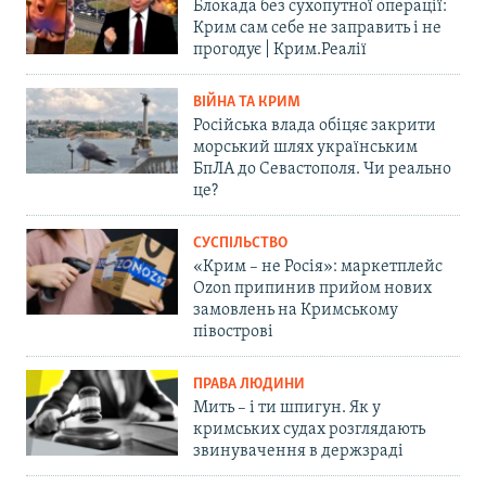
Блокада без сухопутної операції:
Крим сам себе не заправить і не
прогодує | Крим.Реалії
ВІЙНА ТА КРИМ
Російська влада обіцяє закрити
морський шлях українським
БпЛА до Севастополя. Чи реально
це?
СУСПІЛЬСТВО
«Крим – не Росія»: маркетплейс
Ozon припинив прийом нових
замовлень на Кримському
півострові
ПРАВА ЛЮДИНИ
Мить – і ти шпигун. Як у
кримських судах розглядають
звинувачення в держзраді