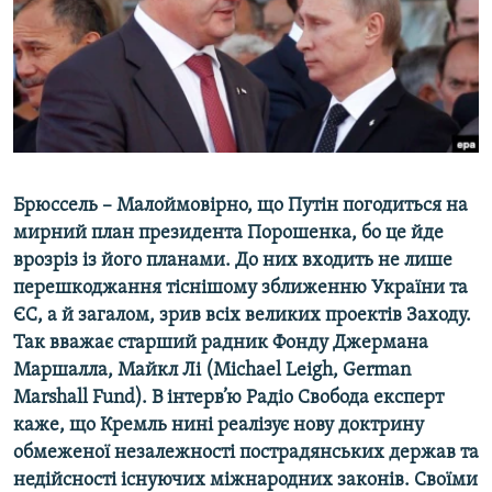
ВІДЕОУРОКИ «ELIFBE»
Русский
СВІДЧЕННЯ ОКУПАЦІЇ
Qırımtatar
УКРАЇНСЬКА ПРОБЛЕМА КРИМУ
ДОЛУЧАЙСЯ!
ІНФОГРАФІКА
Брюссель – Малоймовірно, що Путін погодиться на
мирний план президента Порошенка, бо це йде
Усі сайти RFE/RL
врозріз із його планами. До них входить не лише
перешкоджання тіснішому зближенню України та
ЄС, а й загалом, зрив всіх великих проектів Заходу.
Так вважає старший радник Фонду Джермана
Маршалла, Майкл Лі (Michael Leigh, German
Marshall Fund). В інтерв’ю Радіо Свобода експерт
каже, що Кремль нині реалізує нову доктрину
обмеженої незалежності пострадянських держав та
недійсності існуючих міжнародних законів. Своїми