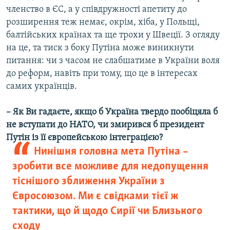
членство в ЄС, а у співдружності апетиту до
розширення теж немає, окрім, хіба, у Польщі,
балтійських країнах та ще трохи у Швеції. З огляду
на це, та тиск з боку Путіна може виникнути
питання: чи з часом не слабшатиме в України воля
до реформ, навіть при тому, що це в інтересах
самих українців.
– Як Ви гадаєте, якщо б Україна твердо пообіцяла б
не вступати до НАТО, чи змирився б президент
Путін із її європейською інтеграцією?
Нинішня головна мета Путіна –
зробити все можливе для недопущення
тіснішого зближення України з
Євросоюзом. Ми є свідками тієї ж
тактики, що й щодо Сирії чи Близького
сходу