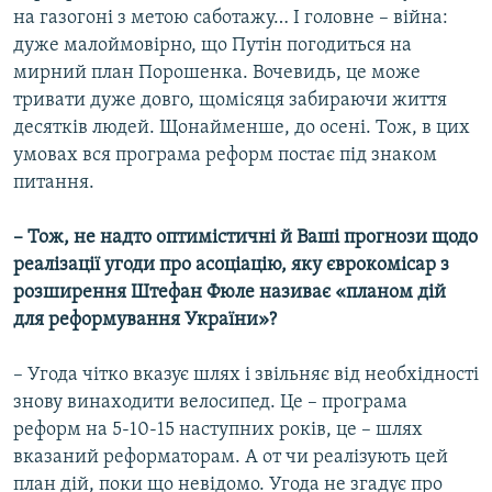
на газогоні з метою саботажу… І головне – війна:
дуже малоймовірно, що Путін погодиться на
мирний план Порошенка. Вочевидь, це може
тривати дуже довго, щомісяця забираючи життя
десятків людей. Щонайменше, до осені. Тож, в цих
умовах вся програма реформ постає під знаком
питання.
– Тож, не надто оптимістичні й Ваші прогнози щодо
реалізації угоди про асоціацію, яку єврокомісар з
розширення Штефан Фюле називає «планом дій
для реформування України»?
– Угода чітко вказує шлях і звільняє від необхідності
знову винаходити велосипед. Це – програма
реформ на 5-10-15 наступних років, це – шлях
вказаний реформаторам. А от чи реалізують цей
план дій, поки що невідомо. Угода не згадує про