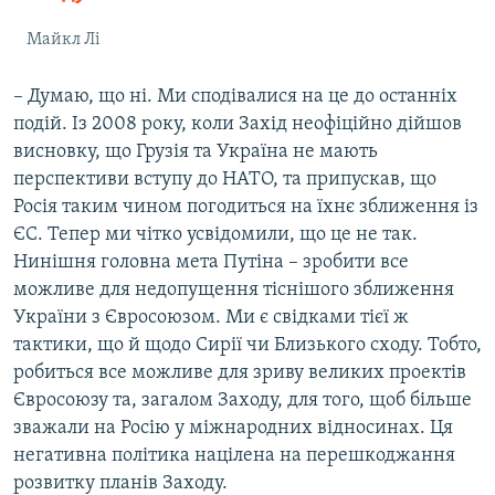
Майкл Лі
– Думаю, що ні. Ми сподівалися на це до останніх
подій. Із 2008 року, коли Захід неофіційно дійшов
висновку, що Грузія та Україна не мають
перспективи вступу до НАТО, та припускав, що
Росія таким чином погодиться на їхнє зближення із
ЄС. Тепер ми чітко усвідомили, що це не так.
Нинішня головна мета Путіна – зробити все
можливе для недопущення тіснішого зближення
України з Євросоюзом. Ми є свідками тієї ж
тактики, що й щодо Сирії чи Близького сходу. Тобто,
робиться все можливе для зриву великих проектів
Євросоюзу та, загалом Заходу, для того, щоб більше
зважали на Росію у міжнародних відносинах. Ця
негативна політика націлена на перешкоджання
розвитку планів Заходу.