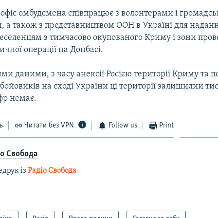
, офіс омбудсмена співпрацює з волонтерами і громадс
, а також з представництвом ООН в Україні для наданн
еселенцям з тимчасово окупованого Криму і зони про
чної операції на Донбасі.
ми даними, з часу анексії Росією території Криму та п
бойовиків на сході України ці території залишилии ти
фр немає.
ь
Читати без VPN
Follow us
Print
іо Свобода
едрук із
Радіо Свобода