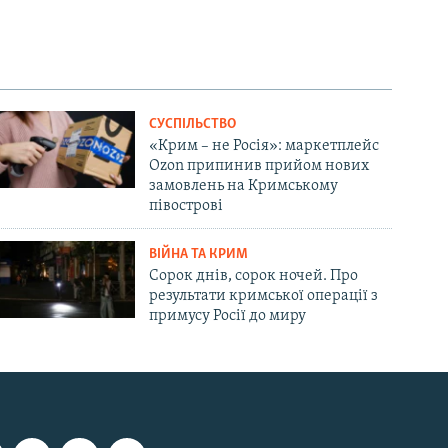
СУСПІЛЬСТВО
«Крим – не Росія»: маркетплейс
Ozon припинив прийом нових
замовлень на Кримському
півострові
ВІЙНА ТА КРИМ
Сорок днів, сорок ночей. Про
результати кримської операції з
примусу Росії до миру