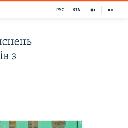
РУС
КТА
яснень
ів з