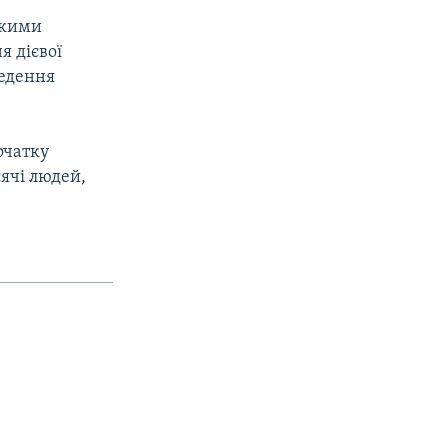
ькими
я дієвої
ведення
очатку
сячі людей,