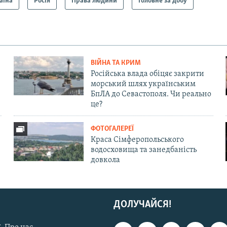
аїна
Росія
Права людини
Головне за добу
ВІЙНА ТА КРИМ
Російська влада обіцяє закрити
морський шлях українським
БпЛА до Севастополя. Чи реально
це?
ФОТОГАЛЕРЕЇ
Краса Сімферопольського
водосховища та занедбаність
довкола
ДОЛУЧАЙСЯ!