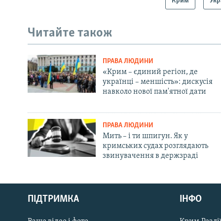
Крим
Укр
Читайте також
ПРАВА ЛЮДИНИ
«Крим – єдиний регіон, де
українці – меншість»: дискусія
навколо нової пам'ятної дати
ПРАВА ЛЮДИНИ
Мить – і ти шпигун. Як у
кримських судах розглядають
звинувачення в держзраді
Русский
ПІДТРИМКА
ІНФО
Qırımtatar