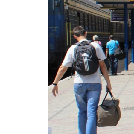
ВІДЕОУРОКИ «ELIFBE»
СВІДЧЕННЯ ОКУПАЦІЇ
УКРАЇНСЬКА ПРОБЛЕМА КРИМУ
ІНФОГРАФІКА