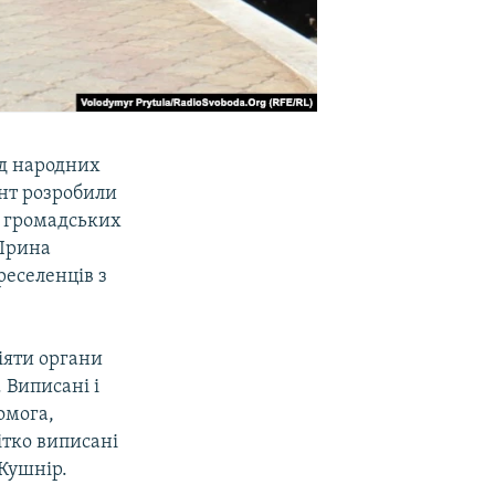
яд народних
ент розробили
і громадських
 Ірина
реселенців з
іяти органи
 Виписані і
омога,
ітко виписані
 Кушнір.