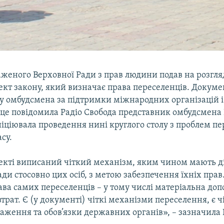
аженого Верховної Ради з прав людини подав на розгл
ект закону, який визначає права переселенців. Докум
су омбудсмена за підтримки міжнародних організацій 
 це повідомила Радіо Свобода представник омбудсмена
ніціювала проведення нині круглого столу з проблем пе
су.
екті виписаний чіткий механізм, яким чином мають д
ди стосовно цих осіб, з метою забезпечення їхніх прав.
ава самих переселенців – у тому числі матеріальна доп
трат. Є (у документі) чіткі механізми переселення, є ч
аження та обов’язки державних органів», – зазначила