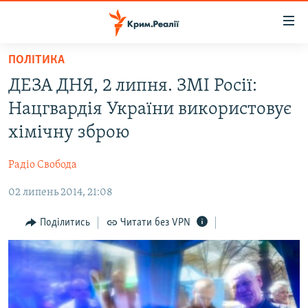
Доступність
посилання
Перейти
ПОЛІТИКА
до
НОВИНИ
ДЕЗА ДНЯ, 2 липня. ЗМІ Росії:
основного
ВОДА.КРИМ
матеріалу
Нацгвардія України використовує
ВІДЕО ТА ФОТО
Перейти
хімічну зброю
до
ПОЛІТИКА
основної
Радіо Свобода
БЛОГИ
навігації
Перейти
02 липень 2014, 21:08
ПОГЛЯД
до
ІНТЕРВ'Ю
Поділитись
Читати без VPN
пошуку
ВСЕ ЗА ДЕНЬ
СПЕЦПРОЕКТИ
ЯК ОБІЙТИ БЛОКУВАННЯ
ДЕПОРТАЦІЯ