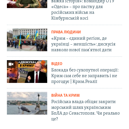
важка історія»: командир ОТУ
«Одеса» – про пастку для
російських військ на
Кінбурнській косі
ПРАВА ЛЮДИНИ
«Крим – єдиний регіон, де
українці – меншість»: дискусія
навколо нової пам'ятної дати
ВІДЕО
Блокада без сухопутної операції:
Крим сам себе не заправить і не
прогодує | Крим.Реалії
ВІЙНА ТА КРИМ
Російська влада обіцяє закрити
морський шлях українським
БпЛА до Севастополя. Чи реально
це?