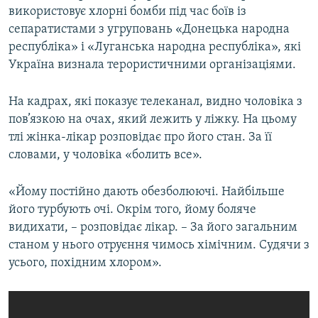
використовує хлорні бомби під час боїв із
сепаратистами з угруповань «Донецька народна
республіка» і «Луганська народна республіка», які
Україна визнала терористичними організаціями.
На кадрах, які показує телеканал, видно чоловіка з
пов’язкою на очах, який лежить у ліжку. На цьому
тлі жінка-лікар розповідає про його стан. За її
словами, у чоловіка «болить все».
«Йому постійно дають обезболюючі. Найбільше
його турбують очі. Окрім того, йому боляче
видихати, – розповідає лікар. – За його загальним
станом у нього отруєння чимось хімічним. Судячи з
усього, похідним хлором».