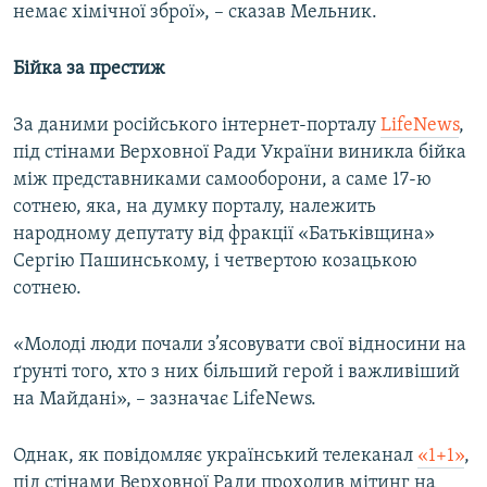
немає хімічної зброї», – сказав Мельник.
Бійка за престиж
За даними російського інтернет-порталу
LifeNews
,
під стінами Верховної Ради України виникла бійка
між представниками самооборони, а саме 17-ю
сотнею, яка, на думку порталу, належить
народному депутату від фракції «Батьківщина»
Сергію Пашинському, і четвертою козацькою
сотнею.
«Молоді люди почали з’ясовувати свої відносини на
ґрунті того, хто з них більший герой і важливіший
на Майдані», – зазначає LifeNews.
Однак, як повідомляє український телеканал
«1+1»
,
під стінами Верховної Ради проходив мітинг на