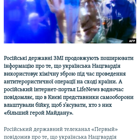
ВІДЕОУРОКИ «ELIFBE»
Русский
СВІДЧЕННЯ ОКУПАЦІЇ
Qırımtatar
УКРАЇНСЬКА ПРОБЛЕМА КРИМУ
ДОЛУЧАЙСЯ!
ІНФОГРАФІКА
Російські державні ЗМІ продовжують поширювати
інформацію про те, що українська Нацгвардія
Усі сайти RFE/RL
використовує хімічну зброю під час проведення
антитерористичної операції на сході країни. А
російський інтернет-портал LifeNews водночас
повідомляє, що в Києві представники самооборони
влаштували бійку, щоб з’ясувати, хто з них
«більший герой Майдану».
Російський державний телеканал «Первый»
повідомив про те, що українська Нацгвардія