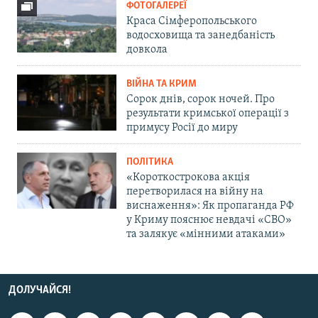
ФОТОГАЛЕРЕЇ
Краса Сімферопольського
водосховища та занедбаність
довкола
ВІЙНА ТА КРИМ
Сорок днів, сорок ночей. Про
результати кримської операції з
примусу Росії до миру
ПОЛІТИКА
«Короткострокова акція
перетворилася на війну на
виснаження»: Як пропаганда РФ
у Криму пояснює невдачі «СВО»
та залякує «мінними атаками»
ДОЛУЧАЙСЯ!