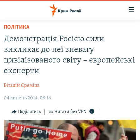
Доступність
посилання
Перейти
ПОЛІТИКА
до
НОВИНИ
Демонстрація Росією сили
основного
ВОДА.КРИМ
матеріалу
викликає до неї зневагу
ВІДЕО ТА ФОТО
Перейти
цивілізованого світу – європейські
до
ПОЛІТИКА
експерти
основної
БЛОГИ
навігації
Віталій Єреміца
Перейти
ПОГЛЯД
до
04 липень 2014, 09:16
ІНТЕРВ'Ю
пошуку
ВСЕ ЗА ДЕНЬ
Поділитись
Читати без VPN
СПЕЦПРОЕКТИ
ЯК ОБІЙТИ БЛОКУВАННЯ
ДЕПОРТАЦІЯ