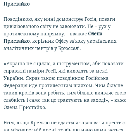
Пристайко
Поведінкою, яку нині демонструє Росія, поваги
цивілізованого світу не завоювати. Це – рух у
протилежному напрямку, – вважає
Олена
Пристайко
, керівник Офісу зв’язку українських
аналітичних центрів у Брюсселі.
«Україна не є ціллю, а інструментом, аби показати
справжні наміри Росії, які виходять за межі
України. Якраз такою поведінкою Російська
Федерація йде протилежним шляхом. Чим більше
таких кроків вона робить, тим більше виявляє свою
слабкість і саме так це трактують на заході», – каже
Олена Пристайко.
Втім, якщо Кремлю не вдається завоювати престиж
на міжнародній арені, то він активно намагається