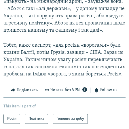
«цькують» на міжнародній арені, – зауважує вона.
– Або ж є такі «злі держави», – у даному випадку це
Україна, – які порушують права росіян, або «ведуть
агресивну політику». Або ж ця вся пропаганда щодо
пришестя нацизму та фашизму і так далі».
Тобто, каже експерт, «для росіян «ворогами» були
країни Балтії, потім Грузія, завжди – США. Зараз це
Україна. Таким чином увагу росіян переключають
із нагальних соціально-економічних повсякденних
проблем, на імідж «ворога, з яким бореться Росія».
Поділитись
Читати без VPN
Follow us
This item is part of
Росія
Політика
Головне за добу