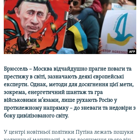
ВІДЕОУРОКИ «ELIFBE»
Русский
СВІДЧЕННЯ ОКУПАЦІЇ
Qırımtatar
УКРАЇНСЬКА ПРОБЛЕМА КРИМУ
ДОЛУЧАЙСЯ!
ІНФОГРАФІКА
Усі сайти RFE/RL
Брюссель – Москва відчайдушно прагне поваги та
престижу в світі, зазначають деякі європейські
експерти. Однак, методи для досягнення цієї мети,
зокрема, енергетичний шантаж та гра
військовими м’язами, лише рухають Росію у
протилежному напрямку – до зневаги та недовіри з
боку цивілізованого світу.
У центрі новітньої політики Путіна лежать пошуки