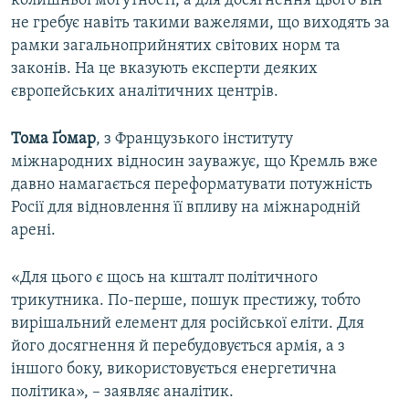
колишньої могутності, а для досягнення цього він
не гребує навіть такими важелями, що виходять за
рамки загальноприйнятих світових норм та
законів. На це вказують експерти деяких
європейських аналітичних центрів.
Тома Ґомар
, з Французького інституту
міжнародних відносин зауважує, що Кремль вже
давно намагається переформатувати потужність
Росії для відновлення її впливу на міжнародній
арені.
«Для цього є щось на кшталт політичного
трикутника. По-перше, пошук престижу, тобто
вирішальний елемент для російської еліти. Для
його досягнення й перебудовується армія, а з
іншого боку, використовується енергетична
політика», – заявляє аналітик.