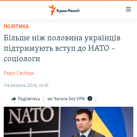
Доступність
посилання
Перейти
ПОЛІТИКА
до
НОВИНИ
Більше ніж половина українців
основного
ВОДА.КРИМ
матеріалу
підтримують вступ до НАТО –
ВІДЕО ТА ФОТО
Перейти
соціологи
до
ПОЛІТИКА
основної
Радіо Свобода
БЛОГИ
навігації
Перейти
04 липень 2014, 16:15
ПОГЛЯД
до
ІНТЕРВ'Ю
Поділитись
Читати без VPN
пошуку
ВСЕ ЗА ДЕНЬ
СПЕЦПРОЕКТИ
ЯК ОБІЙТИ БЛОКУВАННЯ
ДЕПОРТАЦІЯ