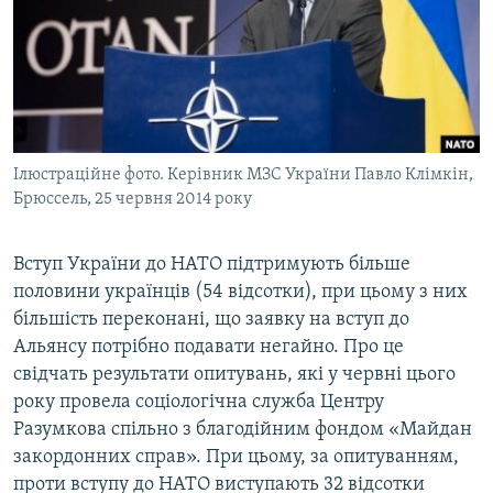
ВІДЕОУРОКИ «ELIFBE»
Русский
СВІДЧЕННЯ ОКУПАЦІЇ
Qırımtatar
УКРАЇНСЬКА ПРОБЛЕМА КРИМУ
ДОЛУЧАЙСЯ!
ІНФОГРАФІКА
Ілюстраційне фото. Керівник МЗС України Павло Клімкін,
Брюссель, 25 червня 2014 року
Усі сайти RFE/RL
Вступ України до НАТО підтримують більше
половини українців (54 відсотки), при цьому з них
більшість переконані, що заявку на вступ до
Альянсу потрібно подавати негайно. Про це
свідчать результати опитувань, які у червні цього
року провела соціологічна служба Центру
Разумкова спільно з благодійним фондом «Майдан
закордонних справ». При цьому, за опитуванням,
проти вступу до НАТО виступають 32 відсотки