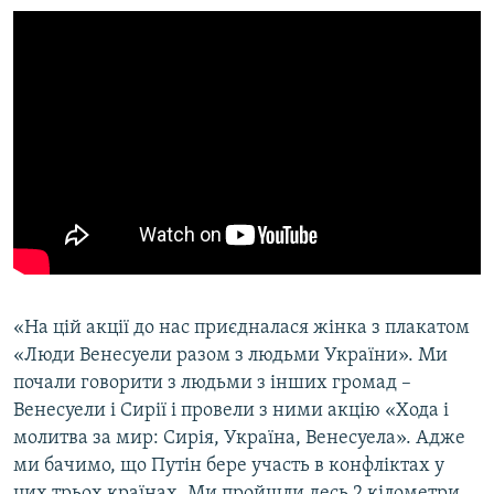
«На цій акції до нас приєдналася жінка з плакатом
«Люди Венесуели разом з людьми України». Ми
почали говорити з людьми з інших громад –
Венесуели і Сирії і провели з ними акцію «Хода і
молитва за мир: Сирія, Україна, Венесуела». Адже
ми бачимо, що Путін бере участь в конфліктах у
цих трьох країнах. Ми пройшли десь 2 кілометри,