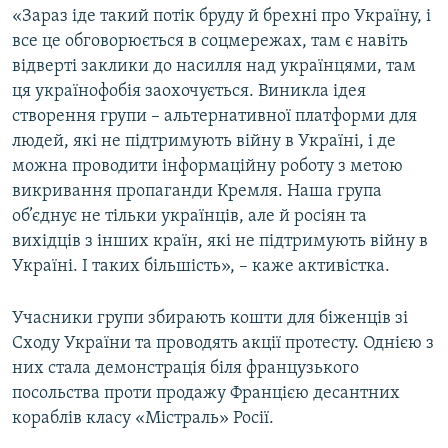
«Зараз іде такий потік бруду й брехні про Україну, і
все це обговорюється в соцмережах, там є навіть
відверті заклики до насилля над українцями, там
ця українофобія заохочується. Виникла ідея
створення групи – альтернативної платформи для
людей, які не підтримують війну в Україні, і де
можна проводити інформаційну роботу з метою
викривання пропаганди Кремля. Наша група
об’єднує не тільки українців, але й росіян та
вихідців з інших країн, які не підтримують війну в
Україні. І таких більшість», – каже активістка.
Учасники групи збирають кошти для біженців зі
Сходу України та проводять акції протесту. Однією з
них стала демонстрація біля французького
посольства проти продажу Францією десантних
кораблів класу «Містраль» Росії.