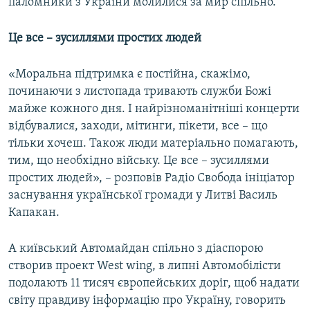
паломники з України молилися за мир спільно.
Це все – зусиллями простих людей
«Моральна підтримка є постійна, скажімо,
починаючи з листопада тривають служби Божі
майже кожного дня. І найрізноманітніші концерти
відбувалися, заходи, мітинги, пікети, все – що
тільки хочеш. Також люди матеріально помагають,
тим, що необхідно війську. Це все – зусиллями
простих людей», – розповів Радіо Свобода ініціатор
заснування української громади у Литві Василь
Капакан.
А київський Автомайдан спільно з діаспорою
створив проект West wing, в липні Автомобілісти
подолають 11 тисяч європейських доріг, щоб надати
світу правдиву інформацію про Україну, говорить