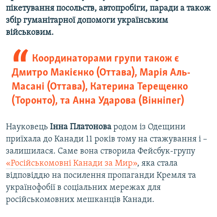
пікетування посольств, автопробіги, паради а також
збір гуманітарної допомоги українським
військовим.
Координаторами групи також є
Дмитро Макієнко (Оттава), Марія Аль-
Масані (Оттава), Катерина Терещенко
(Торонто), та Анна Ударова (Вінніпег)
Науковець
Інна Платонова
родом із Одещини
приїхала до Канади 11 років тому на стажування і –
залишилася. Саме вона створила Фейсбук-групу
«Російськомовні Канади за Мир»
, яка стала
відповіддю на посилення пропаганди Кремля та
українофобії в соціальних мережах для
російськомовних мешканців Канади.