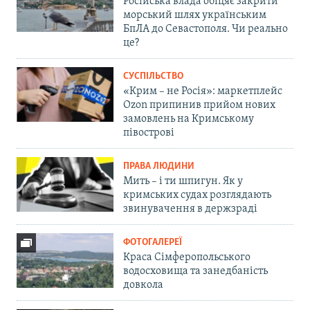
Російська влада обіцяє закрити
морський шлях українським
БпЛА до Севастополя. Чи реально
це?
СУСПІЛЬСТВО
«Крим – не Росія»: маркетплейс
Ozon припинив прийом нових
замовлень на Кримському
півострові
ПРАВА ЛЮДИНИ
Мить – і ти шпигун. Як у
кримських судах розглядають
звинувачення в держзраді
ФОТОГАЛЕРЕЇ
Краса Сімферопольського
водосховища та занедбаність
довкола