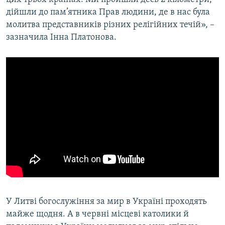
дійшли до пам’ятника Прав людини, де в нас була
молитва представників різних релігійних течій», –
зазначила Інна Платонова.
У Литві богослужіння за мир в Україні проходять
майже щодня. А в червні місцеві католики й