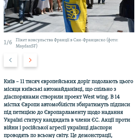
ВІДЕОУРОКИ «ELIFBE»
Русский
СВІДЧЕННЯ ОКУПАЦІЇ
Qırımtatar
УКРАЇНСЬКА ПРОБЛЕМА КРИМУ
ДОЛУЧАЙСЯ!
ІНФОГРАФІКА
Пікет консульства Франції в Сан-Франциско (фото:
1/6
MaydanSF)
Previous
Next
slide
slide
Усі сайти RFE/RL
Київ – 11 тисяч європейських доріг подолають цього
місяця київські автомайданівці, що спільно з
діаспорянами створили проект
West
wing
. В 1
4
містах Європи автомобілісти збиратимуть підписи
під петицією до Європарламенту щодо надання
Україні статусу кандидата в члени ЄС. Акції проти
війни і російської агресії українці діаспори
проводять по всьому світу. Це демонстрації,