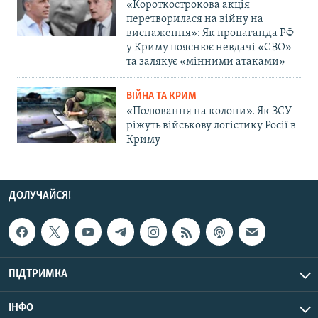
«Короткострокова акція
перетворилася на війну на
виснаження»: Як пропаганда РФ
у Криму пояснює невдачі «СВО»
та залякує «мінними атаками»
ВІЙНА ТА КРИМ
«Полювання на колони». Як ЗСУ
ріжуть військову логістику Росії в
Криму
ДОЛУЧАЙСЯ!
ПІДТРИМКА
ІНФО