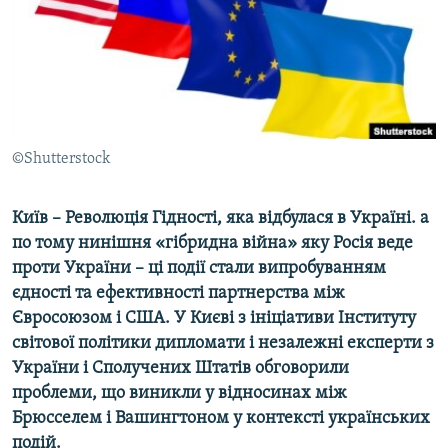
ВІДЕОУРОКИ «ELIFBE»
Русский
СВІДЧЕННЯ ОКУПАЦІЇ
Qırımtatar
УКРАЇНСЬКА ПРОБЛЕМА КРИМУ
ДОЛУЧАЙСЯ!
ІНФОГРАФІКА
©Shutterstock
Київ – Революція Гідності, яка відбулася в Україні. а
Усі сайти RFE/RL
по тому нинішня «гібридна війна» яку Росія веде
проти України – ці події стали випробуванням
єдності та ефективності партнерства між
Євросоюзом і США. У Києві з ініціативи Інституту
світової політики дипломати і незалежні експерти з
України і Сполучених Штатів обговорили
проблеми, що виникли у відносинах між
Брюсселем і Вашингтоном у контексті українських
подій.