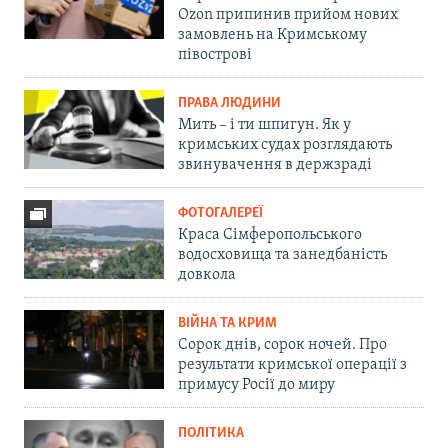
Ozon припинив прийом нових
замовлень на Кримському
півострові
ПРАВА ЛЮДИНИ
Мить – і ти шпигун. Як у
кримських судах розглядають
звинувачення в держзраді
ФОТОГАЛЕРЕЇ
Краса Сімферопольського
водосховища та занедбаність
довкола
ВІЙНА ТА КРИМ
Сорок днів, сорок ночей. Про
результати кримської операції з
примусу Росії до миру
ПОЛІТИКА