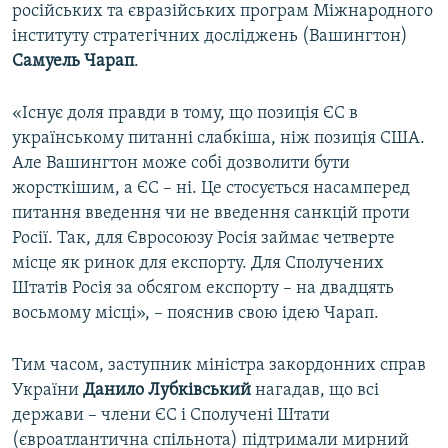
російських та євразійських програм Міжнародного
інституту стратегічних досліджень (Вашингтон)
Самуель Чарап
.
«Існує доля правди в тому, що позиція ЄС в
українському питанні слабкіша, ніж позиція США.
Але Вашингтон може собі дозволити бути
жорсткішим, а ЄС – ні. Це стосується насамперед
питання введення чи не введення санкцій проти
Росії. Так, для Євросоюзу Росія займає четверте
місце як ринок для експорту. Для Сполучених
Штатів Росія за обсягом експорту – на двадцять
восьмому місці», – пояснив свою ідею Чарап.
Тим часом, заступник міністра закордонних справ
України
Данило Лубківський
нагадав, що всі
держави – члени ЄС і Сполучені Штати
(євроатлантична спільнота) підтримали мирний