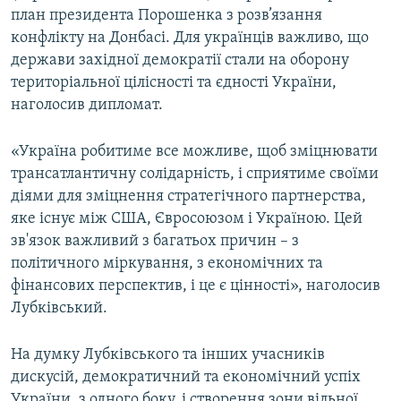
план президента Порошенка з розв’язання
конфлікту на Донбасі. Для українців важливо, що
держави західної демократії стали на оборону
територіальної цілісності та єдності України,
наголосив дипломат.
«Україна робитиме все можливе, щоб зміцнювати
трансатлантичну солідарність, і сприятиме своїми
діями для зміцнення стратегічного партнерства,
яке існує між США, Євросоюзом і Україною. Цей
зв'язок важливий з багатьох причин – з
політичного міркування, з економічних та
фінансових перспектив, і це є цінності», наголосив
Лубківський.
На думку Лубківського та інших учасників
дискусій, демократичний та економічний успіх
України, з одного боку, і створення зони вільної