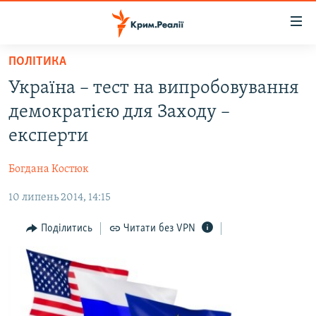
Доступність
посилання
Перейти
ПОЛІТИКА
до
НОВИНИ
Україна – тест на випробовування
основного
ВОДА.КРИМ
матеріалу
демократією для Заходу –
ВІДЕО ТА ФОТО
Перейти
експерти
до
ПОЛІТИКА
основної
Богдана Костюк
БЛОГИ
навігації
Перейти
10 липень 2014, 14:15
ПОГЛЯД
до
ІНТЕРВ'Ю
Поділитись
Читати без VPN
пошуку
ВСЕ ЗА ДЕНЬ
СПЕЦПРОЕКТИ
ЯК ОБІЙТИ БЛОКУВАННЯ
ДЕПОРТАЦІЯ