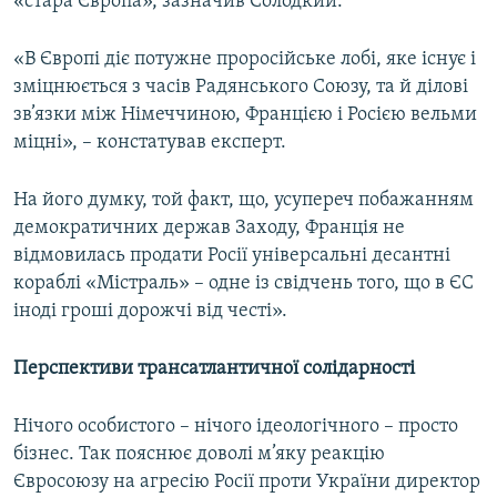
«стара Європа», зазначив Солодкий.
«В Європі діє потужне проросійське лобі, яке існує і
зміцнюється з часів Радянського Союзу, та й ділові
зв’язки між Німеччиною, Францією і Росією вельми
міцні», – констатував експерт.
На його думку, той факт, що, усупереч побажанням
демократичних держав Заходу, Франція не
відмовилась продати Росії універсальні десантні
кораблі «Містраль» – одне із свідчень того, що в ЄС
іноді гроші дорожчі від честі».
Перспективи трансатлантичної солідарності
Нічого особистого – нічого ідеологічного – просто
бізнес. Так пояснює доволі м’яку реакцію
Євросоюзу на агресію Росії проти України директор