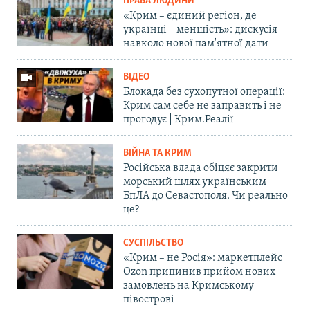
ПРАВА ЛЮДИНИ
«Крим – єдиний регіон, де
українці – меншість»: дискусія
навколо нової пам'ятної дати
ВІДЕО
Блокада без сухопутної операції:
Крим сам себе не заправить і не
прогодує | Крим.Реалії
ВІЙНА ТА КРИМ
Російська влада обіцяє закрити
морський шлях українським
БпЛА до Севастополя. Чи реально
це?
СУСПІЛЬСТВО
«Крим – не Росія»: маркетплейс
Ozon припинив прийом нових
замовлень на Кримському
півострові