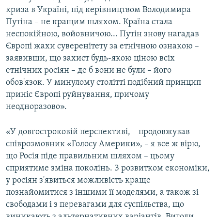
криза в Україні, під керівництвом Володимира
Путіна – не кращим шляхом. Країна стала
неспокійною, войовничою... Путін знову нагадав
Європі жахи суверенітету за етнічною ознакою –
заявивши, що захист будь-якою ціною всіх
етнічних росіян – де б вони не були – його
обов'язок. У минулому столітті подібний принцип
приніс Європі руйнування, причому
неодноразово».
«У довгостроковій перспективі, – продовжував
співрозмовник «Голосу Америки», – я все ж вірю,
що Росія піде правильним шляхом – цьому
сприятиме зміна поколінь. З розвитком економіки,
у росіян з'явиться можливість краще
познайомитися з іншими її моделями, а також зі
свободами і з перевагами для суспільства, що
виникають з альтернативних варіантів. Вигоди,