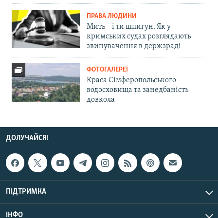
ПРАВА ЛЮДИНИ
Мить – і ти шпигун. Як у
кримських судах розглядають
звинувачення в держзраді
ФОТОГАЛЕРЕЇ
Краса Сімферопольського
водосховища та занедбаність
довкола
ДОЛУЧАЙСЯ!
ПІДТРИМКА
ІНФО