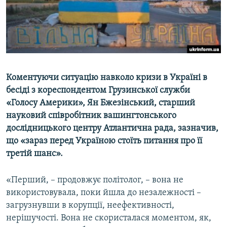
ВІДЕОУРОКИ «ELIFBE»
Русский
СВІДЧЕННЯ ОКУПАЦІЇ
Qırımtatar
УКРАЇНСЬКА ПРОБЛЕМА КРИМУ
ДОЛУЧАЙСЯ!
ІНФОГРАФІКА
Коментуючи ситуацію навколо кризи в Україні в
бесіді з кореспондентом Грузинської служби
«Голосу Америки», Ян Бжезінський, старший
Усі сайти RFE/RL
науковий співробітник вашингтонського
дослідницького центру Атлантична рада, зазначив,
що «зараз перед Україною стоїть питання про її
третій шанс».
«Перший, – продовжує політолог, – вона не
використовувала, поки йшла до незалежності –
загрузнувши в корупції, неефективності,
нерішучості. Вона не скористалася моментом, як,