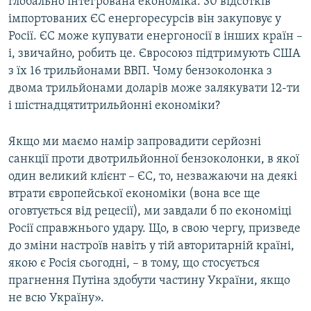
глобально інтегрована економіка. 30 відсотків
імпортованих ЄС енергоресурсів він закуповує у
Росії. ЄС може купувати енергоносії в інших країн –
і, звичайно, робить це. Євросоюз підтримують США
з їх 16 трильйонами ВВП. Чому бензоколонка з
двома трильйонами доларів може залякувати 12-ти
і шістнадцятитрильйонні економіки?
Якщо ми маємо намір запровадити серйозні
санкції проти двотрильйонної бензоколонки, в якої
один великий клієнт – ЄС, то, незважаючи на деякі
втрати європейської економіки (вона все ще
оговтується від рецесії), ми завдали б по економіці
Росії справжнього удару. Що, в свою чергу, призведе
до зміни настроїв навіть у тій авторитарній країні,
якою є Росія сьогодні, – в тому, що стосується
прагнення Путіна здобути частину України, якщо
не всю Україну».