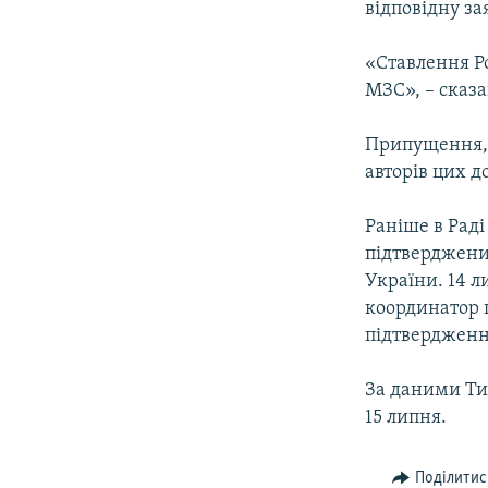
відповідну за
«Ставлення Ро
МЗС», – сказа
Припущення, 
авторів цих д
Раніше в Раді
підтверджених
України. 14 
координатор 
підтвердження
За даними Тим
15 липня.
Поділитис