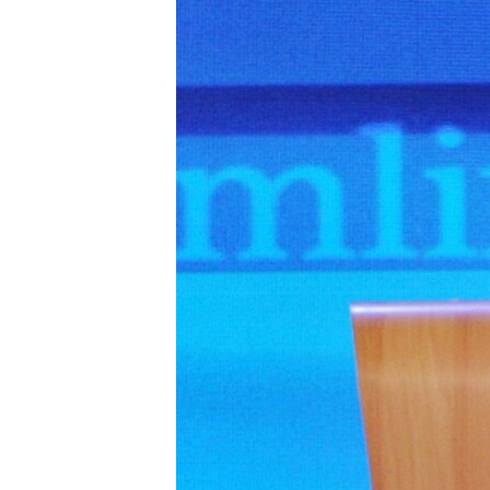
ВІДЕОУРОКИ «ELIFBE»
СВІДЧЕННЯ ОКУПАЦІЇ
УКРАЇНСЬКА ПРОБЛЕМА КРИМУ
ІНФОГРАФІКА