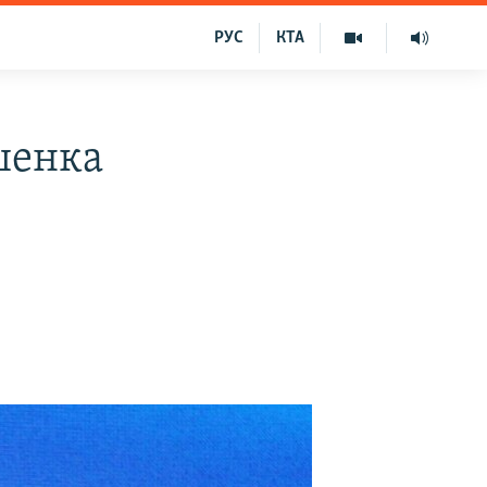
РУС
КТА
ошенка