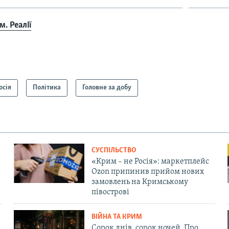
. Реалії
осія
Політика
Головне за добу
СУСПІЛЬСТВО
«Крим – не Росія»: маркетплейс
Ozon припинив прийом нових
замовлень на Кримському
півострові
ВІЙНА ТА КРИМ
Сорок днів, сорок ночей. Про