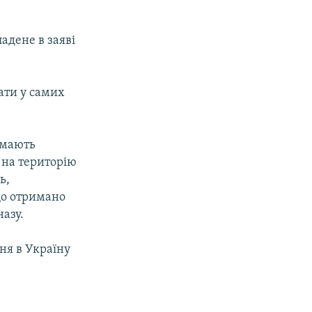
адене в заяві
ати у самих
 мають
 на територію
ь,
що отримано
азу.
ня в Україну