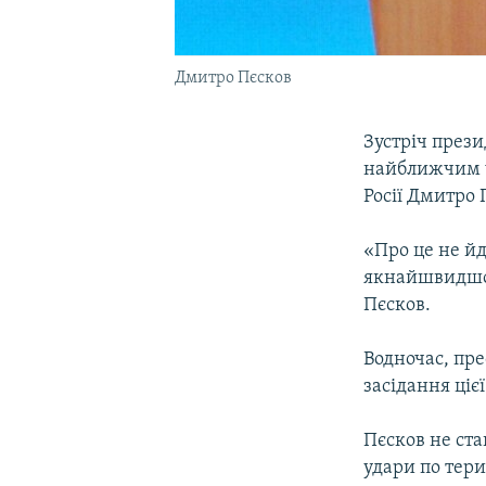
Дмитро Пєсков
Зустріч прези
найближчим ч
Росії Дмитро 
«Про це не йд
якнайшвидшому
Пєсков.
Водночас, пре
засідання цієї
Пєсков не ст
удари по терит