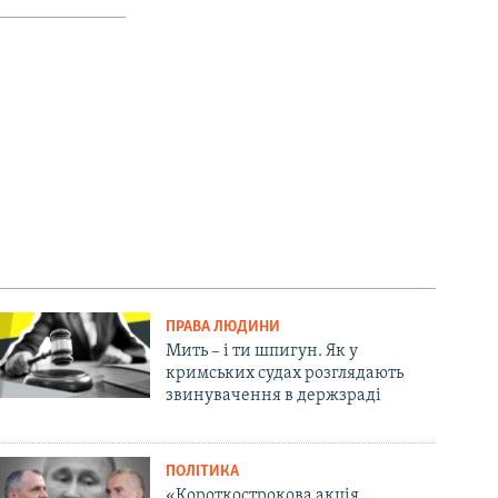
ПРАВА ЛЮДИНИ
Мить – і ти шпигун. Як у
кримських судах розглядають
звинувачення в держзраді
ПОЛІТИКА
«Короткострокова акція