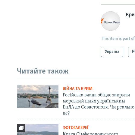
Крим
This item is part of
Україна
Р
Читайте також
ВІЙНА ТА КРИМ
Російська влада обіцяє закрити
морський шлях українським
БпЛА до Севастополя. Чи реально
це?
ФОТОГАЛЕРЕЇ
Краса Сімферопольського