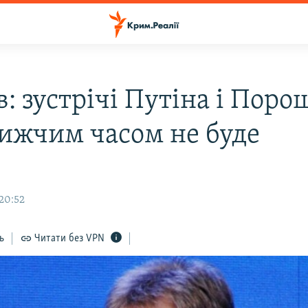
: зустрічі Путіна і Пор
ижчим часом не буде
 20:52
ь
Читати без VPN