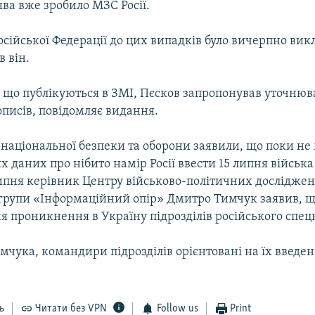
ява вже зробило МЗС Росії.
сійської Федерації до цих випадків було вичерпно викл
в він.
що публікуються в ЗМІ, Пєсков запропонував уточнюв
описів, повідомляє видання.
 національної безпеки та оборони заявили, що поки не
 даних про нібито намір Росії ввести 15 липня війська
липня керівник Центру військово-політичних досліджен
групи «Інформаційний опір» Дмитро Тимчук заявив, 
 проникнення в Україну підрозділів російського спецн
чука, командири підрозділів орієнтовані на їх введен
ь
Читати без VPN
Follow us
Print