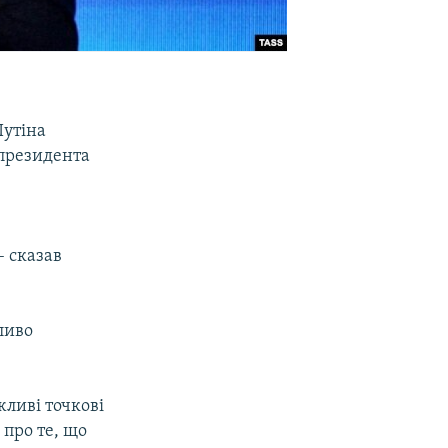
Путіна
 президента
– сказав
ливо
ливі точкові
 про те, що