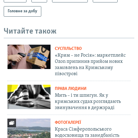
Головне за добу
Читайте також
СУСПІЛЬСТВО
«Крим – не Росія»: маркетплейс
Ozon припинив прийом нових
замовлень на Кримському
півострові
ПРАВА ЛЮДИНИ
Мить – і ти шпигун. Як у
кримських судах розглядають
звинувачення в держзраді
ФОТОГАЛЕРЕЇ
Краса Сімферопольського
водосховища та занедбаність