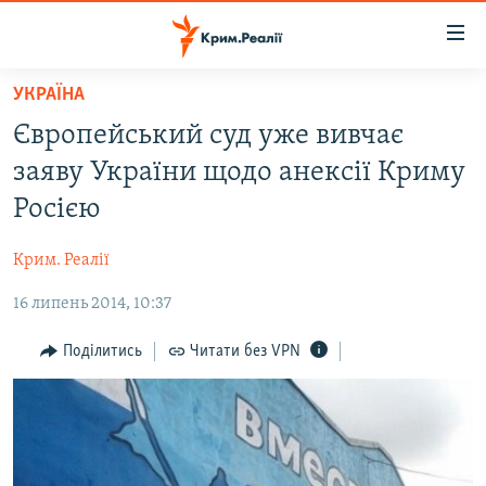
Доступність
посилання
Перейти
УКРАЇНА
до
НОВИНИ
Європейський суд уже вивчає
основного
ВОДА.КРИМ
матеріалу
заяву України щодо анексії Криму
ВІДЕО ТА ФОТО
Перейти
Росією
до
ПОЛІТИКА
основної
Крим. Реалії
БЛОГИ
навігації
Перейти
16 липень 2014, 10:37
ПОГЛЯД
до
ІНТЕРВ'Ю
Поділитись
Читати без VPN
пошуку
ВСЕ ЗА ДЕНЬ
СПЕЦПРОЕКТИ
ЯК ОБІЙТИ БЛОКУВАННЯ
ДЕПОРТАЦІЯ