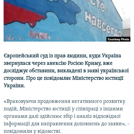
ВІДЕОУРОКИ «ELIFBE»
Русский
СВІДЧЕННЯ ОКУПАЦІЇ
Qırımtatar
УКРАЇНСЬКА ПРОБЛЕМА КРИМУ
ДОЛУЧАЙСЯ!
ІНФОГРАФІКА
Європейський суд із прав людини, куди Україна
звернулася через анексію Росією Криму, вже
Усі сайти RFE/RL
досліджує обставини, викладені в заяві української
сторони. Про це повідомляє Міністерство юстиції
України.
«Враховуючи продовження негативного розвитку
подій, Міністерство юстиції у співпраці з іншими
органами далі здійснює збір і аналіз відповідної
інформації для направлення доповнень до заяви», –
повідомили у відомстві.