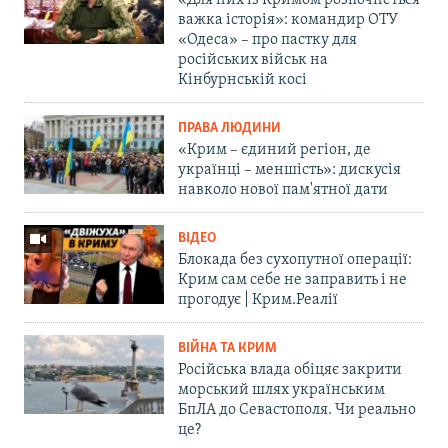
«Для них із Кримом розпочнеться
важка історія»: командир ОТУ
«Одеса» – про пастку для
російських військ на
Кінбурнській косі
ПРАВА ЛЮДИНИ
«Крим – єдиний регіон, де
українці – меншість»: дискусія
навколо нової пам'ятної дати
ВІДЕО
Блокада без сухопутної операції:
Крим сам себе не заправить і не
прогодує | Крим.Реалії
ВІЙНА ТА КРИМ
Російська влада обіцяє закрити
морський шлях українським
БпЛА до Севастополя. Чи реально
це?