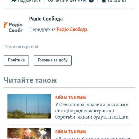
Поділитись
Читати без VPN
Follow us
Радіо Свобода
Передрук із
Радіо Свобода
This item is part of
Політика
Головне за добу
Читайте також
ВІЙНА ТА КРИМ
У Севастополі уразили російську
станцію радіоелектронної
боротьби: якими будуть наслідки
ВІЙНА ТА КРИМ