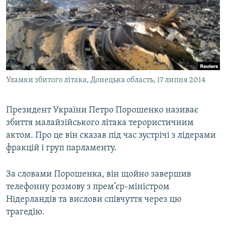
ВІДЕОУРОКИ «ELIFBE»
Русский
СВІДЧЕННЯ ОКУПАЦІЇ
Qırımtatar
УКРАЇНСЬКА ПРОБЛЕМА КРИМУ
ДОЛУЧАЙСЯ!
ІНФОГРАФІКА
Уламки збитого літака, Донецька область, 17 липня 2014
Президент України Петро Порошенко називає
Усі сайти RFE/RL
збиття малайзійського літака терористичним
актом. Про це він сказав під час зустрічі з лідерами
фракцій і груп парламенту.
За словами Порошенка, він щойно завершив
телефонну розмову з прем’єр-міністром
Нідерландів та вислови співчуття через цю
трагедію.