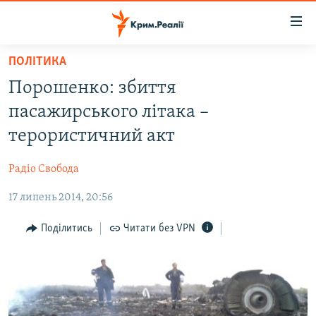
Доступність
посилання
Перейти
ПОЛІТИКА
до
НОВИНИ
Порошенко: збиття
основного
ВОДА.КРИМ
матеріалу
пасажирського літака –
ВІДЕО ТА ФОТО
Перейти
терористичний акт
до
ПОЛІТИКА
основної
Радіо Свобода
БЛОГИ
навігації
Перейти
17 липень 2014, 20:56
ПОГЛЯД
до
ІНТЕРВ'Ю
Поділитись
Читати без VPN
пошуку
ВСЕ ЗА ДЕНЬ
СПЕЦПРОЕКТИ
ЯК ОБІЙТИ БЛОКУВАННЯ
ДЕПОРТАЦІЯ