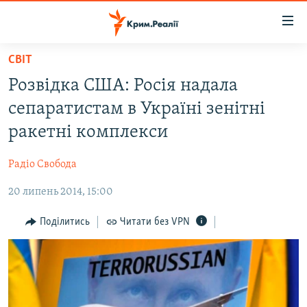
Доступність
посилання
Перейти
СВІТ
до
НОВИНИ
Розвідка США: Росія надала
основного
ВОДА.КРИМ
матеріалу
сепаратистам в Україні зенітні
ВІДЕО ТА ФОТО
Перейти
ракетні комплекси
до
ПОЛІТИКА
основної
Радіо Свобода
БЛОГИ
навігації
Перейти
20 липень 2014, 15:00
ПОГЛЯД
до
ІНТЕРВ'Ю
Поділитись
Читати без VPN
пошуку
ВСЕ ЗА ДЕНЬ
СПЕЦПРОЕКТИ
ЯК ОБІЙТИ БЛОКУВАННЯ
ДЕПОРТАЦІЯ