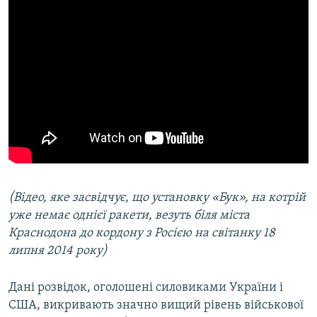
(Відео, яке засвідчує, що у
становку «Бук», на котрій
уже немає однієї ракети, везуть біля міста
Краснодона до кордону з Росією на світанку 18
липня 2014 року)
Дані розвідок, оголошені силовиками України і
США, викривають значно вищий рівень військової