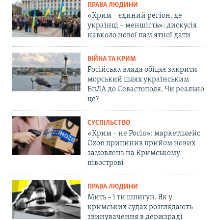
ПРАВА ЛЮДИНИ
«Крим – єдиний регіон, де
українці – меншість»: дискусія
навколо нової пам'ятної дати
ВІЙНА ТА КРИМ
Російська влада обіцяє закрити
морський шлях українським
БпЛА до Севастополя. Чи реально
це?
СУСПІЛЬСТВО
«Крим – не Росія»: маркетплейс
Ozon припинив прийом нових
замовлень на Кримському
півострові
ПРАВА ЛЮДИНИ
Мить – і ти шпигун. Як у
кримських судах розглядають
звинувачення в держзраді