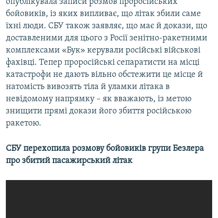
опублікувала записи розмов проросійських
бойовиків, із яких випливає, що літак збили саме
їхні люди. СБУ також заявляє, що має й докази, що
доставленими для цього з Росії зенітно-ракетними
комплексами «Бук» керували російські військові
фахівці. Тепер проросійські сепаратисти на місці
катастрофи не дають вільно обстежити це місце й
натомість вивозять тіла й уламки літака в
невідомому напрямку – як вважають, із метою
знищити прямі докази його збиття російською
ракетою.
СБУ перехопила розмову бойовиків групи Безлера
про збитий пасажирський літак