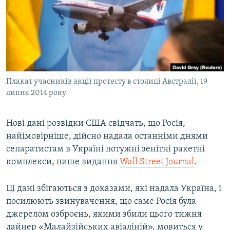
ВІДЕОУРОКИ «ELIFBE»
Русский
СВІДЧЕННЯ ОКУПАЦІЇ
Qırımtatar
УКРАЇНСЬКА ПРОБЛЕМА КРИМУ
ДОЛУЧАЙСЯ!
ІНФОГРАФІКА
Плакат учасників акції протесту в столиці Австралії, 19
липня 2014 року
Усі сайти RFE/RL
Нові дані розвідки США свідчать, що Росія,
найімовірніше, дійсно надала останніми днями
сепаратистам в Україні потужні зенітні ракетні
комплекси, пише видання
Wall Street Journal
.
Ці дані збігаються з доказами, які надала Україна, і
посилюють звинувачення, що саме Росія була
джерелом озброєнь, якими збили цього тижня
лайнер «Малайзійських авіаліній», мовиться у