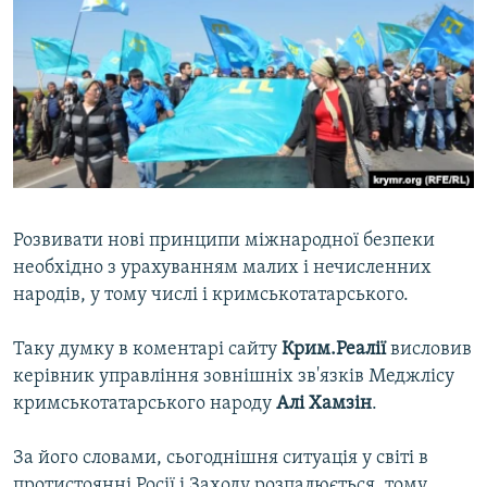
ВІДЕОУРОКИ «ELIFBE»
Русский
СВІДЧЕННЯ ОКУПАЦІЇ
Qırımtatar
УКРАЇНСЬКА ПРОБЛЕМА КРИМУ
ДОЛУЧАЙСЯ!
ІНФОГРАФІКА
Усі сайти RFE/RL
Розвивати нові принципи міжнародної безпеки
необхідно з урахуванням малих і нечисленних
народів, у тому числі і кримськотатарського.
Таку думку в коментарі сайту
Крим.Реалії
висловив
керівник управління зовнішніх зв'язків Меджлісу
кримськотатарського народу
Алі Хамзін
.
За його словами, сьогоднішня ситуація у світі в
протистоянні Росії і Заходу розпалюється, тому