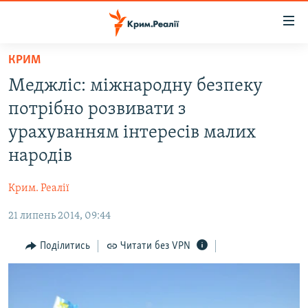
Доступність
посилання
Перейти
КРИМ
до
НОВИНИ
Меджліс: міжнародну безпеку
основного
ВОДА.КРИМ
матеріалу
потрібно розвивати з
ВІДЕО ТА ФОТО
Перейти
урахуванням інтересів малих
до
ПОЛІТИКА
народів
основної
БЛОГИ
навігації
Крим. Реалії
Перейти
ПОГЛЯД
до
21 липень 2014, 09:44
ІНТЕРВ'Ю
пошуку
ВСЕ ЗА ДЕНЬ
Поділитись
Читати без VPN
СПЕЦПРОЕКТИ
ЯК ОБІЙТИ БЛОКУВАННЯ
ДЕПОРТАЦІЯ