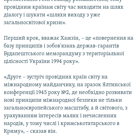
провідним країнам світу час виходити на шлях
діалогу і шукати «шляхи виходу з уже
загальносвітової кризи».
Перший крок, вважає Хамзін, – це «повернення на
базу принципів і зобов'язань держав-гарантів
Будапештського меморандуму з територіальної
цілісності України 1994 року».
«Друге – зустріч провідних країн світу на
міжнародному майданчику, на зразок Ялтинської
конференції 1945 року №2, де необхідно розвивати
нові принципи міжнародної безпеки не тільки
загальноєвропейського масштабу, а й світового, з
урахуванням інтересів малих і нечисленних
народів, у тому числі і кримськотатарського в
Криму», – сказав він.