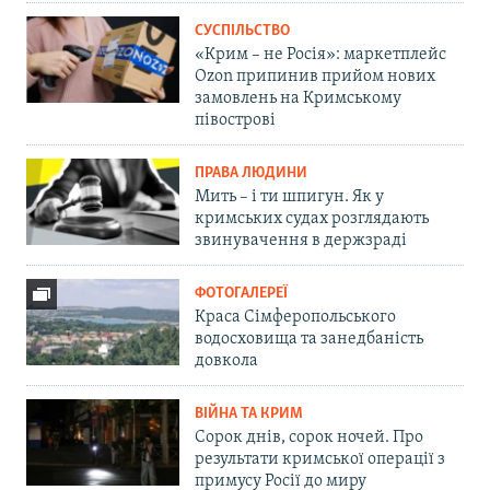
СУСПІЛЬСТВО
«Крим – не Росія»: маркетплейс
Ozon припинив прийом нових
замовлень на Кримському
півострові
ПРАВА ЛЮДИНИ
Мить – і ти шпигун. Як у
кримських судах розглядають
звинувачення в держзраді
ФОТОГАЛЕРЕЇ
Краса Сімферопольського
водосховища та занедбаність
довкола
ВІЙНА ТА КРИМ
Сорок днів, сорок ночей. Про
результати кримської операції з
примусу Росії до миру