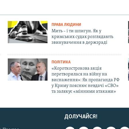
ПРАВА ЛЮДИНИ
Мить – і ти шпигун. Як у
кримських судах розглядають
звинувачення в держзраді
ПОЛІТИКА
«Короткострокова акція
перетворилася на війну на
виснаження»: Як пропаганда РФ
у Криму пояснює невдачі «СВО»
та залякує «мінними атаками»
ДОЛУЧАЙСЯ!