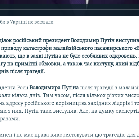
кби в Україні не воювали
ділок російський президент Володимир Путін виступив 
 приводу катастрофи малайзійського пасажирського «Б
ають, що в заяві Путіна не було особливих одкровень,
гу на примітні обмовки, а також час виступу, який від
нів після трагедії.
дента Росії
Володимира Путіна
після трагедії з малай
али кілька днів. Тим часом, після кількох різких висл
а адресу російського керівництва західних лідерів і 
ими з них, Путін таки виступив. Але, на думку експерт
разами.
инен і не має права використовувати цю трагедію для