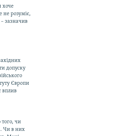
н хоче
е не розуміє,
 – зазначив
західних
яти допуску
зійського
туту Європи
є вплив
 того, чи
. Чи в них