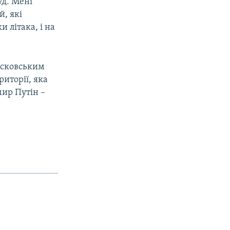
уд. Мені
й, які
 літака, і на
московським
риторії, яка
мир Путін –