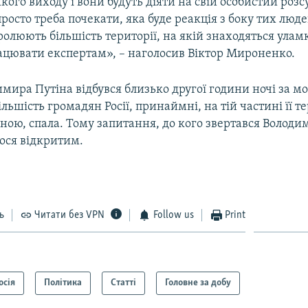
кого виходу і вони будуть діяти на свій особистий розс
просто треба почекати, яка буде реакція з боку тих люде
олюють більшість території, на якій знаходяться уламки
рацювати експертам», – наголосив Віктор Мироненко.
мира Путіна відбувся близько другої години ночі за 
ільшість громадян Росії, принаймні, на тій частині її те
ною, спала. Тому запитання, до кого звертався Володи
ося відкритим.
ь
Читати без VPN
Follow us
Print
осія
Політика
Статті
Головне за добу