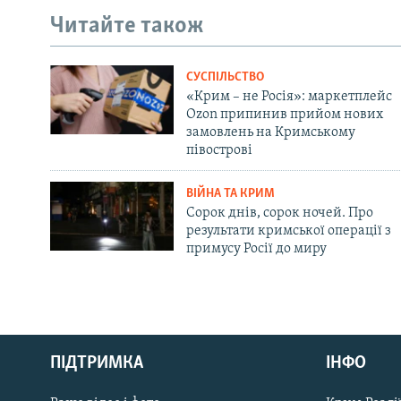
Читайте також
СУСПІЛЬСТВО
«Крим – не Росія»: маркетплейс
Ozon припинив прийом нових
замовлень на Кримському
півострові
ВІЙНА ТА КРИМ
Сорок днів, сорок ночей. Про
результати кримської операції з
примусу Росії до миру
Русский
ПІДТРИМКА
ІНФО
Qırımtatar