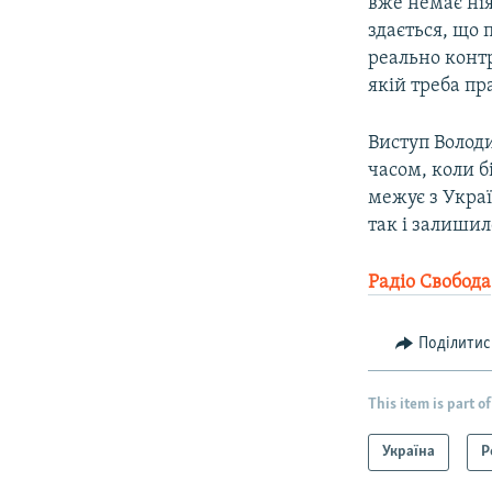
вже немає нія
здається, що 
реально контр
якій треба п
Виступ Володи
часом, коли б
межує з Украї
так і залишил
Радіо Свобода
Поділитис
This item is part of
Україна
Р