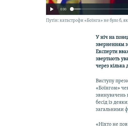
0:00
Путін: катастрофи «Боїнга» не було б, я
У ніч на поне
зверненням з
Експерти вваж
звертають ува
через кілька д
Виступу прези
«Боїнгом» чек
звинувачень н
бесід із деяк
загальними ф
«Ніхто не пов