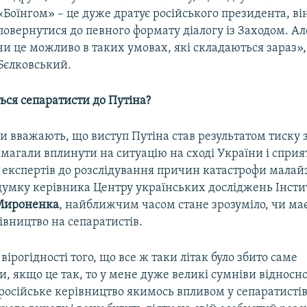
«Боїнгом» – це дуже дратує російського президента, ві
повернутися до певного формату діалогу із Заходом. Ал
чи це можливо в таких умовах, які складаються зараз»,
Бєлковський.
ься сепаратисти до Путіна?
и вважають, що виступ Путіна став результатом тиску 
вимагали вплинути на ситуацію на сході України і спри
експертів до розслідування причин катастрофи малай
 думку керівника Центру українських досліджень Інсти
 Мироненка
, найближчим часом стане зрозуміло, чи ма
івництво на сепаратистів.
вірогідності того, що все ж таки літак було збито саме
, якщо це так, то у мене дуже великі сумніви відносно
російське керівництво якимось впливом у сепаратистів