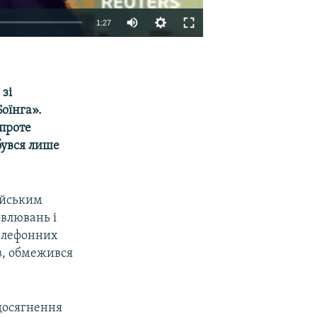
1:27
EMBED
SHARE
зі
оїнга».
 проте
бувся лише
зійським
овлювань і
телефонних
ів, обмежився
 досягнення