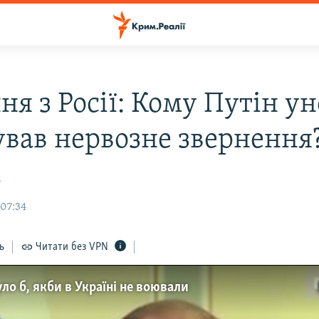
я з Росії: Кому Путін ун
ував нервозне звернення
а
 07:34
ь
Читати без VPN
уло б, якби в Україні не воювали