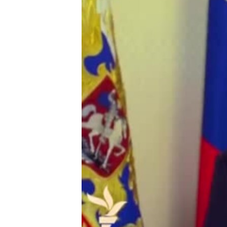
ВІДЕОУРОКИ «ELIFBE»
СВІДЧЕННЯ ОКУПАЦІЇ
УКРАЇНСЬКА ПРОБЛЕМА КРИМУ
ІНФОГРАФІКА