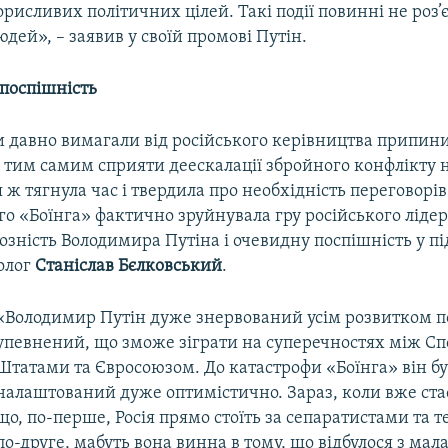
орисливих політичних цілей. Такі події повинні не роз’
юдей», – заявив у своїй промові Путін.
 поспішність
ри давно вимагали від російського керівництва припин
і тим самим сприяти деескалації збройного конфлікту н
я ж тягнула час і твердила про необхідність переговорі
о «Боїнга» фактично зруйнувала гру російського ліде
зність Володимира Путіна і очевидну поспішність у пі
толог
Станіслав Бєлковський
.
«Володимир Путін дуже знервований усім розвитком по
упевнений, що зможе зіграти на суперечностях між С
Штатами та Євросоюзом. До катастрофи «Боїнга» він б
налаштований дуже оптимістично. Зараз, коли вже ста
що, по-перше, Росія прямо стоїть за сепаратистами та 
по-друге, мабуть вона винна в тому, що відбулося з ма