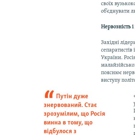
своїх вузькок
об’єднувати л
Нервозність і
Західні ліде
сепаратистів 
України. Росі
малайзійськог
пояснює нерво
виступу полі
Путін дуже
знервований. Стає
зрозумілим, що Росія
винна в тому, що
відбулося з