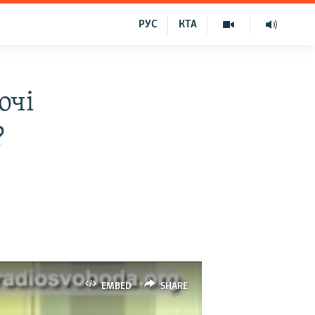
РУС
КТА
очі
?
EMBED
SHARE