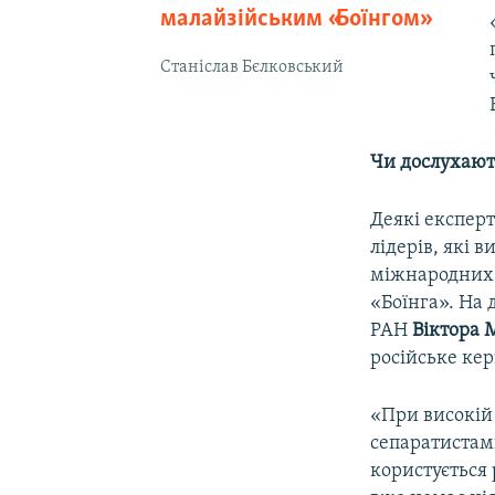
малайзійським «Боїнгом»
Станіслав Бєлковський
Чи дослухают
Деякі експерт
лідерів, які 
міжнародних 
«Боїнга». На
РАН
Віктора
російське кер
«При високій 
сепаратистами
користується 