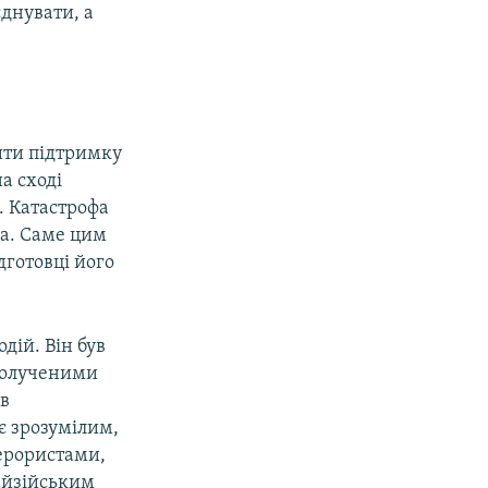
єднувати, а
ити підтримку
а сході
в. Катастрофа
ра. Саме цим
дготовці його
дій. Він був
полученими
ув
є зрозумілим,
терористами,
лайзійським