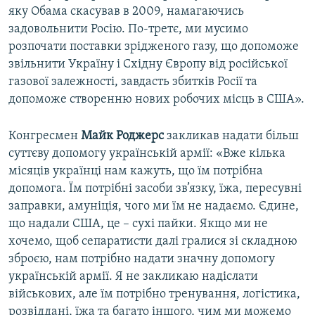
яку Обама скасував в 2009, намагаючись
задовольнити Росію. По-третє, ми мусимо
розпочати поставки зрідженого газу, що допоможе
звільнити Україну і Східну Європу від російської
газової залежності, завдасть збитків Росії та
допоможе створенню нових робочих місць в США».
Конгресмен
Майк Роджерс
закликав надати більш
суттєву допомогу українській армії: «Вже кілька
місяців українці нам кажуть, що їм потрібна
допомога. Їм потрібні засоби зв’язку, їжа, пересувні
заправки, амуніція, чого ми їм не надаємо. Єдине,
що надали США, це – сухі пайки. Якщо ми не
хочемо, щоб сепаратисти далі гралися зі складною
зброєю, нам потрібно надати значну допомогу
українській армії. Я не закликаю надіслати
військових, але їм потрібно тренування, логістика,
розвіддані, їжа та багато іншого, чим ми можемо