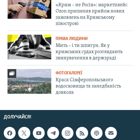
«Крим – не Росія»: маркетплейс
Ozon припинив прийом нових
замовлень на Кримському
півострові
ПРАВА ЛЮДИНИ
Мить – і ти шпигун. Як у
кримських судах розглядають
звинувачення в держзраді
ФОТОГАЛЕРЕЇ
Краса Сімферопольського
водосховища та занедбаність
довкола
ДОЛУЧАЙСЯ!