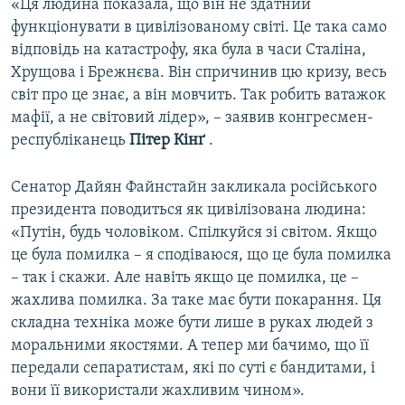
«Ця людина показала, що він не здатний
функціонувати в цивілізованому світі. Це така само
відповідь на катастрофу, яка була в часи Сталіна,
Хрущова і Брежнєва. Він спричинив цю кризу, весь
світ про це знає, а він мовчить. Так робить ватажок
мафії, а не світовий лідер», – заявив конгресмен-
республіканець
Пітер Кінґ
.
Сенатор Дайян Файнстайн закликала російського
президента поводиться як цивілізована людина:
«Путін, будь чоловіком. Спілкуйся зі світом. Якщо
це була помилка – я сподіваюся, що це була помилка
– так і скажи. Але навіть якщо це помилка, це –
жахлива помилка. За таке має бути покарання. Ця
складна техніка може бути лише в руках людей з
моральними якостями. А тепер ми бачимо, що її
передали сепаратистам, які по суті є бандитами, і
вони її використали жахливим чином».