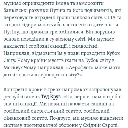
мусимо оприлюднити імена та заморозити
банківські рахунки Путіна та його подільників, які
переховують вкрадені гроші навколо світу. США та
західні лідери мають абсолютно чітко дати знати
Путіну, що правила гри змінилися. Він порушив
основи поведінки в сучасному світі. Ми мусимо
накласти і серйозні санкції, і символічні.
Наприклад, відмовити їм у праві проводити Кубок
Світу. Чому країни мусять їхати на Кубок світу в
Москву? Чому, наприклад, «Аерофлот» може мати
дозвіл сідати в аеропортах світу?»
Конкретні кроки в трьох напрямках запропонував
республіканець
Тед Круз
: «По-перше, нам потрібні
значні санкції. Ми повинні накласти санкції на
російський енергетичний сектор, російський
фінансовий сектор. По-друге, ми мусимо відновити
систему протиракетної оборони у Східній Європі,