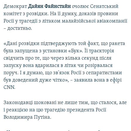
Демократ
Дайян Файнстайн
очолює Сенатський
комітет з розвідки. На її думку, доказів провини
Росії у трагедії з літаком малайзійської авіакомпанії
– достатньо.
«Дані розвідки підтверджують той факт, що ракета
була запущена з установки «Бук». Її траєкторія
свідчить про те, що через кілька секунд після
запуску вона вдарилася в літак чи розірвалася
поруч. І я думаю, що зв'язок Росії з сепаратистами
був доведений дуже чітко», – заявила вона в ефірі
CNN.
Законодавці шоковані не лише тим, що сталося, але
і реакцією на цю трагедію президента Росії
Володимира Путіна.