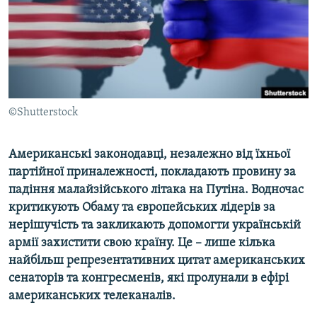
ВІДЕОУРОКИ «ELIFBE»
Русский
СВІДЧЕННЯ ОКУПАЦІЇ
Qırımtatar
УКРАЇНСЬКА ПРОБЛЕМА КРИМУ
ДОЛУЧАЙСЯ!
ІНФОГРАФІКА
©Shutterstock
Американські законодавці, незалежно від їхньої
Усі сайти RFE/RL
партійної приналежності, покладають провину за
падіння малайзійського літака на Путіна. Водночас
критикують Обаму та європейських лідерів за
нерішучість та закликають допомогти українській
армії захистити свою країну. Це – лише кілька
найбільш репрезентативних цитат американських
сенаторів та конгресменів, які пролунали в ефірі
американських телеканалів.