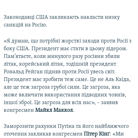
​Законодавці США закликають накласти низку
санкцій на Росію.
«Я думаю, що потрібні жорсткі заходи проти Росії з
боку США. Президент має стати в цьому лідером.
Пам’ятаєте, коли минулого разу росіяни збили
літак, корейський літак, тодішній президент
Рональд Рейган підняв проти Росії увесь світ.
Президент має зробити теж саме. Це не Аль Каїда,
але це теж загроза грубої сили. Це загроза, яка
може включати використання підводних човнів,
іншої зброї. Це загроза для всіх нас», – заявив
конгресмен
Майкл Маккол
.
Заморозити рахунки Путіна та його найближчого
оточення закликав конгресмен
Пітер Кінґ
: «Ми