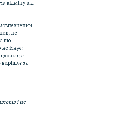
На відміну від
амовпевнений.
щив, не
ро що
 не існує:
 однаково –
 вирішує за
.
вторів і не