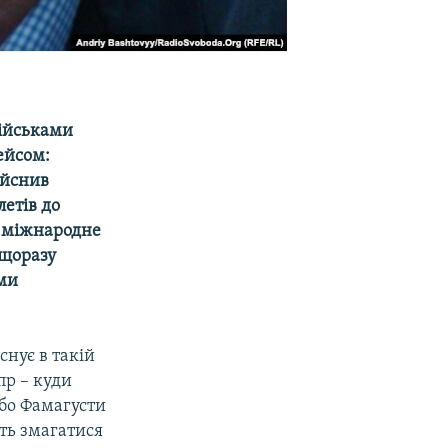
військами
ейсом:
ійснив
летів до
е міжнародне
 щоразу
ми
снує в такій
пр – куди
або Фамагусти
ть змагатися