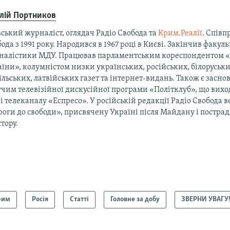
алій Портников
ський журналіст, оглядач Радіо Свобода та
Крим.Реалії
. Співп
ода з 1991 року. Народився в 1967 році в Києві. Закінчив факуль
налістики МДУ. Працював парламентським кореспондентом 
їни», колумністом низки українських, російських, білоруськи
їльських, латвійських газет та інтернет-видань. Також є засно
чим телевізійної дискусійної програми «Політклуб», що виход
і телеканалу «Еспресо». У російській редакції Радіо Свобода 
оги до свободи», присвячену Україні після Майдану і постра
тору.
рим
Росія
Статті
Головне за добу
ЗВЕРНИ УВАГУ