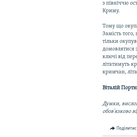
з північчю ос
Криму.
Тому що окуп
Замість того,
тільки окупу
домовлятися з
ключі від пер
літатимуть к
кримчан, літ
Віталій Порт
Думки, вислов
обов'язково в
Поділитис