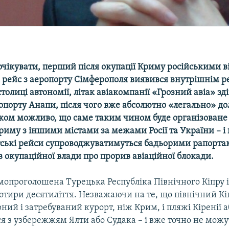
о очікувати, перший після окупації Криму російськими 
рейс з аеропорту Сімферополя виявився внутрішнім р
столиці автономії, літак авіакомпанії «Грозний авіа» зд
опорту Анапи, після чого вже абсолютно «легально» до
лком можливо, що саме таким чином буде організован
риму з іншими містами за межами Росії та України – і
ські рейси супроводжуватимуться бадьорими рапорта
 окупаційної влади про прорив авіаційної блокади.
опроголошена Турецька Республіка Північного Кіпру і
отири десятиліття. Незважаючи на те, що північний Кі
ний і затребуваний курорт, ніж Крим, і пляжі Кіренії 
я з узбережжям Ялти або Судака – і вже точно не можу