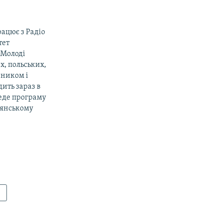
рацює з Радіо
тет
«Молоді
х, польських,
вником і
ить зараз в
веде програму
дянському
!