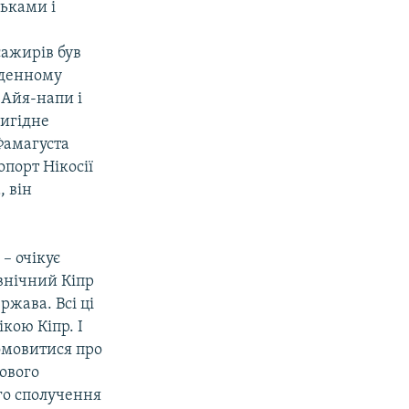
ськами і
сажирів був
вденному
 Айя-напи і
вигідне
 Фамагуста
порт Нікосії
, він
 – очікує
внічний Кіпр
ржава. Всі ці
кою Кіпр. І
домовитися про
ового
го сполучення