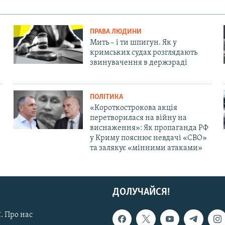
ПРАВА ЛЮДИНИ
Мить – і ти шпигун. Як у
кримських судах розглядають
звинувачення в держзраді
ПОЛІТИКА
«Короткострокова акція
перетворилася на війну на
виснаження»: Як пропаганда РФ
у Криму пояснює невдачі «СВО»
та залякує «мінними атаками»
ДОЛУЧАЙСЯ!
. Про нас