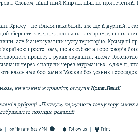
трова. Словом, північний Кіпр аж ніяк не приречений. 
ант Криму – не тільки нахабний, але ще й дурний. І с
 щоб зберегти хоч якісь шанси на компроміс, він їх зни
вавши, але й анексувавши чужу територію. Криму ні п
 Україною просто тому, що як суб'єкта переговорів його
еговорного процесу в руках окупанта, якому абсолютно
римчани через Анапу чи через Мурманськ. Адже ті, хто
ають власними бортами з Москви без усяких пересадок
ников
,
київський журналіст, огдядач
Крим.Реалії
лені в рубриці «Погляд», передають точку зору самих а
ідображають позицію редакції
ь
Читати без VPN
Follow us
Print