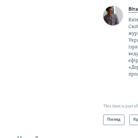
Віт
Київ
Своб
жур
Укра
ізра
веду
ефір
«Дор
прос
This item is part of
Погляд
К