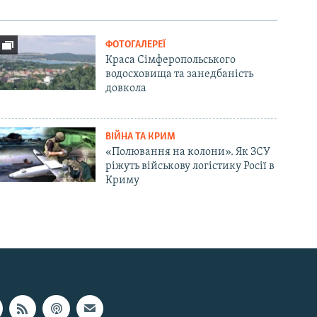
ФОТОГАЛЕРЕЇ
Краса Сімферопольського
водосховища та занедбаність
довкола
ВІЙНА ТА КРИМ
«Полювання на колони». Як ЗСУ
ріжуть військову логістику Росії в
Криму