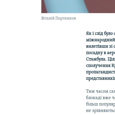
Віталій Портников
Як і слід бул
міжнародний 
вилетівши зі 
посадку в аер
Стамбула. Ці
сполучення К
пропагандист
представників
Тим часом сам
блокаді вже ч
більш популяр
не зрівняютьс