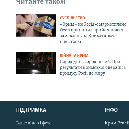
Читайте також
СУСПІЛЬСТВО
«Крим – не Росія»: маркетплейс
Ozon припинив прийом нових
замовлень на Кримському
півострові
ВІЙНА ТА КРИМ
Сорок днів, сорок ночей. Про
результати кримської операції з
примусу Росії до миру
Русский
ПІДТРИМКА
ІНФО
Qırımtatar
Ваше відео і фото
Крим.Реалії
ДОЛУЧАЙСЯ!