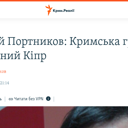
ій Портников: Кримська г
чний Кіпр
ков
21:14
ь
Читати без VPN