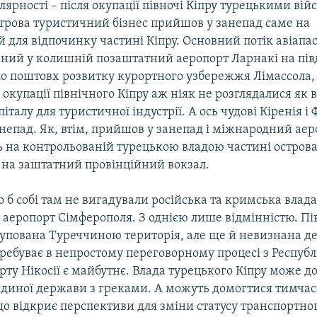
лярності – після окупації півночі Кіпру турецькими вій
строва туристичний бізнес прийшов у занепад саме на
 для відпочинку частині Кіпру. Основний потік авіапа
ний у колишній позаштатний аеропорт Ларнакі на пі
ло поштовх розвитку курортного узбережжя Лімассола,
о окупації північного Кіпру аж ніяк не розглядалися як 
італу для туристичної індустрії. А ось чудові Кіренія і
епад. Як, втім, прийшов у занепад і міжнародний аеро
 на контрольованій турецькою владою частині острова
 на заштатний провінційний вокзал.
о б собі там не вигадували російська та кримська влада
аеропорт Сімферополя. З однією лише відмінністю. Пі
купована Туреччиною територія, але ще й невизнана де
ебуває в непростому переговорному процесі з Республі
рту Нікосії є майбутнє. Влада турецького Кіпру може 
єдиної держави з греками. А можуть домогтися тимчас
що відкриє перспективи для зміни статусу транспортно