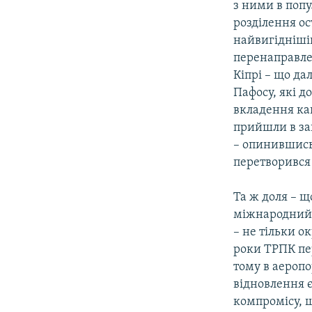
з ними в попу
розділення о
найвигіднішій
перенаправле
Кіпрі – що да
Пафосу, які д
вкладення кап
прийшли в зан
– опинившись
перетворився
Та ж доля – щ
міжнародний 
– не тільки о
роки ТРПК пер
тому в аеропо
відновлення 
компромісу, 