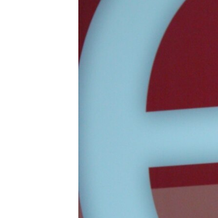
ВІДЕОУРОКИ «ELIFBE»
СВІДЧЕННЯ ОКУПАЦІЇ
УКРАЇНСЬКА ПРОБЛЕМА КРИМУ
ІНФОГРАФІКА