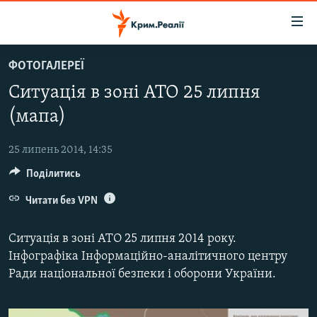
Доступність
посилання
Перейти
ФОТОГАЛЕРЕЇ
до
НОВИНИ
Ситуація в зоні АТО 25 липня
основного
ВОДА.КРИМ
матеріалу
(мапа)
ВІДЕО ТА ФОТО
Перейти
до
25 липень 2014, 14:35
ПОЛІТИКА
основної
Поділитись
БЛОГИ
навігації
Перейти
Читати без VPN
ПОГЛЯД
до
ІНТЕРВ'Ю
пошуку
Ситуація в зоні АТО 25 липня 2014 року.
ВСЕ ЗА ДЕНЬ
Інфографіка Інформаційно-аналітичного центру
Ради національної безпеки і оборони України.
СПЕЦПРОЕКТИ
ЯК ОБІЙТИ БЛОКУВАННЯ
ДЕПОРТАЦІЯ