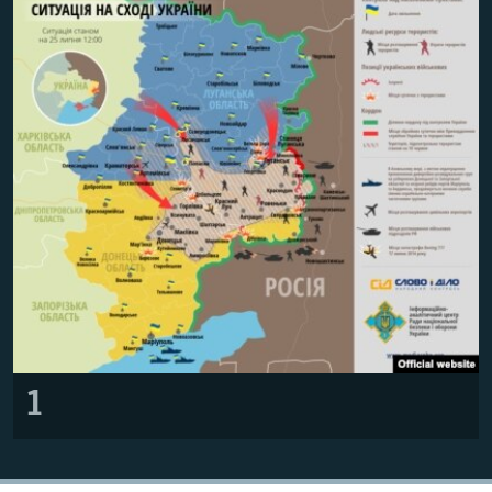
ВІДЕОУРОКИ «ELIFBE»
Русский
СВІДЧЕННЯ ОКУПАЦІЇ
Qırımtatar
УКРАЇНСЬКА ПРОБЛЕМА КРИМУ
ДОЛУЧАЙСЯ!
ІНФОГРАФІКА
Усі сайти RFE/RL
1