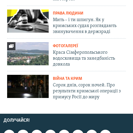
ПРАВА ЛЮДИНИ
Мить – і ти шпигун. Як у
кримських судах розглядають
звинувачення в держзраді
ФОТОГАЛЕРЕЇ
Краса Сімферопольського
водосховища та занедбаність
довкола
ВІЙНА ТА КРИМ
Сорок днів, сорок ночей. Про
результати кримської операції з
примусу Росії до миру
ДОЛУЧАЙСЯ!