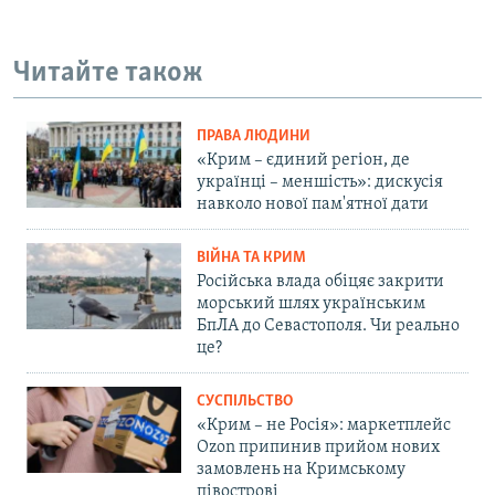
Читайте також
ПРАВА ЛЮДИНИ
«Крим – єдиний регіон, де
українці – меншість»: дискусія
навколо нової пам'ятної дати
ВІЙНА ТА КРИМ
Російська влада обіцяє закрити
морський шлях українським
БпЛА до Севастополя. Чи реально
це?
СУСПІЛЬСТВО
«Крим – не Росія»: маркетплейс
Ozon припинив прийом нових
замовлень на Кримському
півострові