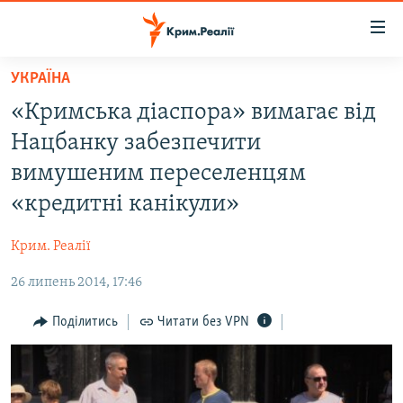
Доступність
посилання
Перейти
УКРАЇНА
до
НОВИНИ
«Кримська діаспора» вимагає від
основного
ВОДА.КРИМ
матеріалу
Нацбанку забезпечити
ВІДЕО ТА ФОТО
Перейти
вимушеним переселенцям
до
ПОЛІТИКА
«кредитні канікули»
основної
БЛОГИ
навігації
Крим. Реалії
Перейти
ПОГЛЯД
до
26 липень 2014, 17:46
ІНТЕРВ'Ю
пошуку
ВСЕ ЗА ДЕНЬ
Поділитись
Читати без VPN
СПЕЦПРОЕКТИ
ЯК ОБІЙТИ БЛОКУВАННЯ
ДЕПОРТАЦІЯ