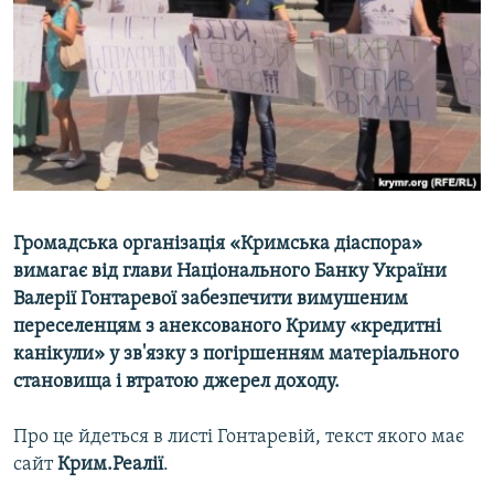
ВІДЕОУРОКИ «ELIFBE»
Русский
СВІДЧЕННЯ ОКУПАЦІЇ
Qırımtatar
УКРАЇНСЬКА ПРОБЛЕМА КРИМУ
ДОЛУЧАЙСЯ!
ІНФОГРАФІКА
Усі сайти RFE/RL
Громадська організація «Кримська діаспора»
вимагає від глави Національного Банку України
Валерії Гонтаревої забезпечити вимушеним
переселенцям з анексованого Криму «кредитні
канікули» у зв'язку з погіршенням матеріального
становища і втратою джерел доходу.
Про це йдеться в листі Гонтаревій, текст якого має
сайт
Крим.Реалії
.