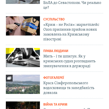
БпЛА до Севастополя. Чи реально
це?
СУСПІЛЬСТВО
«Крим – не Росія»: маркетплейс
Ozon припинив прийом нових
замовлень на Кримському
півострові
ПРАВА ЛЮДИНИ
Мить – і ти шпигун. Як у
кримських судах розглядають
звинувачення в держзраді
ФОТОГАЛЕРЕЇ
Краса Сімферопольського
водосховища та занедбаність
довкола
ВІЙНА ТА КРИМ