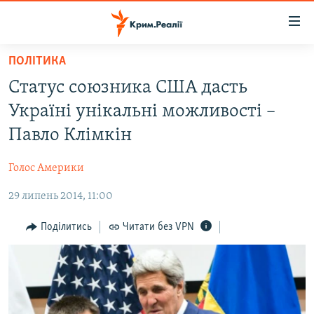
Доступність
посилання
Перейти
ПОЛІТИКА
до
НОВИНИ
Статус союзника США дасть
основного
ВОДА.КРИМ
матеріалу
Україні унікальні можливості –
ВІДЕО ТА ФОТО
Перейти
Павло Клімкін
до
ПОЛІТИКА
основної
Голос Америки
БЛОГИ
навігації
Перейти
29 липень 2014, 11:00
ПОГЛЯД
до
ІНТЕРВ'Ю
Поділитись
Читати без VPN
пошуку
ВСЕ ЗА ДЕНЬ
СПЕЦПРОЕКТИ
ЯК ОБІЙТИ БЛОКУВАННЯ
ДЕПОРТАЦІЯ