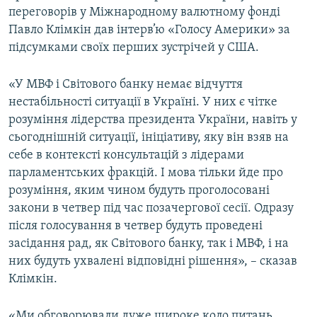
переговорів у Міжнародному валютному фонді
Павло Клімкін дав інтерв’ю «Голосу Америки» за
підсумками своїх перших зустрічей у США.
«У МВФ і Світового банку немає відчуття
нестабільності ситуації в Україні. У них є чітке
розуміння лідерства президента України, навіть у
сьогоднішній ситуації, ініціативу, яку він взяв на
себе в контексті консультацій з лідерами
парламентських фракцій. І мова тільки йде про
розуміння, яким чином будуть проголосовані
закони в четвер під час позачергової сесії. Одразу
після голосування в четвер будуть проведені
засідання рад, як Світового банку, так і МВФ, і на
них будуть ухвалені відповідні рішення», – сказав
Клімкін.
«Ми обговорювали дуже широке коло питань,