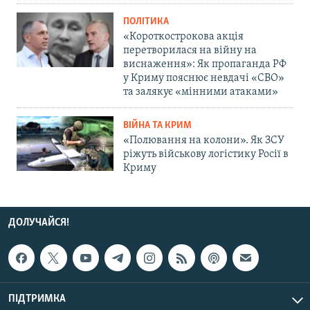
ПОЛІТИКА
«Короткострокова акція
перетворилася на війну на
виснаження»: Як пропаганда РФ
у Криму пояснює невдачі «СВО»
та залякує «мінними атаками»
ВІЙНА ТА КРИМ
«Полювання на колони». Як ЗСУ
ріжуть військову логістику Росії в
Криму
ДОЛУЧАЙСЯ!
ПІДТРИМКА