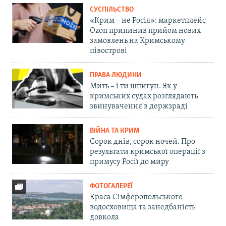
СУСПІЛЬСТВО
«Крим – не Росія»: маркетплейс
Ozon припинив прийом нових
замовлень на Кримському
півострові
ПРАВА ЛЮДИНИ
Мить – і ти шпигун. Як у
кримських судах розглядають
звинувачення в держзраді
ВІЙНА ТА КРИМ
Сорок днів, сорок ночей. Про
результати кримської операції з
примусу Росії до миру
ФОТОГАЛЕРЕЇ
Краса Сімферопольського
водосховища та занедбаність
довкола