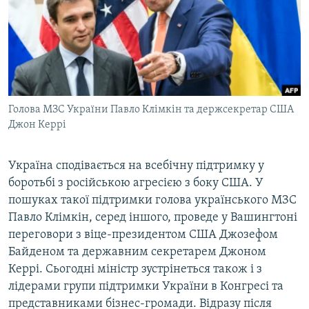
ВІДЕОУРОКИ «ELIFBE»
Русский
СВІДЧЕННЯ ОКУПАЦІЇ
Qırımtatar
УКРАЇНСЬКА ПРОБЛЕМА КРИМУ
ДОЛУЧАЙСЯ!
ІНФОГРАФІКА
Голова МЗС України Павло Клімкін та держсекретар США
Джон Керрі
Усі сайти RFE/RL
Україна сподівається на всебічну підтримку у
боротьбі з російською агресією з боку США. У
пошуках такої підтримки голова українського МЗС
Павло Клімкін, серед іншого, проведе у Вашингтоні
переговори з віце-президентом США Джозефом
Байденом та державним секретарем Джоном
Керрі. Сьогодні міністр зустрінеться також і з
лідерами групи підтримки України в Конгресі та
представниками бізнес-громади. Відразу після