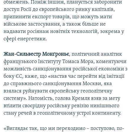
обмежень. Поміж іншим, планується заборонити
доступ Росії до європейського ринку капіталів,
припинити експорт товарів, що можуть мати
військове застосування, а також більше не
надавати росіянам новітніх технологій, зокрема у
сфері енергетики.
Жан-Сильвестр Монґроньє
, політичний аналітик
французького Інституту Томаса Мора, коментуючи
можливість санкціонування російської економіки з
боку ЄС, каже, що «настав час перейти від імітації
до справжнього санкціонування Москви, яка
взялася руйнувати європейську геополітичну
систему». Натомість, голова Кремля взяв за мету
втілити своєрідну російську ревізію нинішнього
стану речей в геополітичному устрої континенту.
«Виглядає так, що ми переходимо – поступово, по-