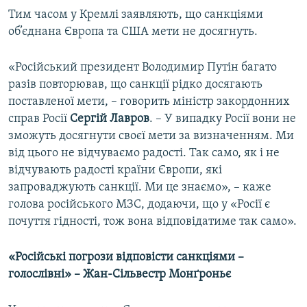
Тим часом у Кремлі заявляють, що санкціями
об’єднана Європа та США мети не досягнуть.
«Російський президент Володимир Путін багато
разів повторював, що санкції рідко досягають
поставленої мети, – говорить міністр закордонних
справ Росії
Сергій Лавров
. – У випадку Росії вони не
зможуть досягнути своєї мети за визначенням. Ми
від цього не відчуваємо радості. Так само, як і не
відчувають радості країни Європи, які
запроваджують санкції. Ми це знаємо», – каже
голова російського МЗС, додаючи, що у «Росії є
почуття гідності, тож вона відповідатиме так само».
«Російські погрози відповісти санкціями –
голослівні» – Жан-Сільвестр Монґроньє