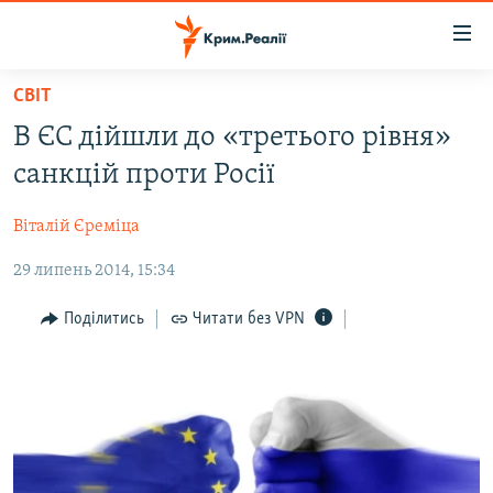
Доступність
посилання
Перейти
СВІТ
до
НОВИНИ
В ЄС дійшли до «третього рівня»
основного
ВОДА.КРИМ
матеріалу
санкцій проти Росії
ВІДЕО ТА ФОТО
Перейти
до
Віталій Єреміца
ПОЛІТИКА
основної
29 липень 2014, 15:34
БЛОГИ
навігації
Перейти
ПОГЛЯД
Поділитись
Читати без VPN
до
ІНТЕРВ'Ю
пошуку
ВСЕ ЗА ДЕНЬ
СПЕЦПРОЕКТИ
ЯК ОБІЙТИ БЛОКУВАННЯ
ДЕПОРТАЦІЯ