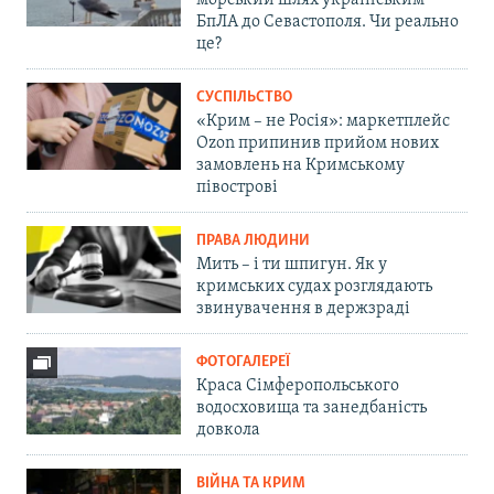
морський шлях українським
БпЛА до Севастополя. Чи реально
це?
СУСПІЛЬСТВО
«Крим – не Росія»: маркетплейс
Ozon припинив прийом нових
замовлень на Кримському
півострові
ПРАВА ЛЮДИНИ
Мить – і ти шпигун. Як у
кримських судах розглядають
звинувачення в держзраді
ФОТОГАЛЕРЕЇ
Краса Сімферопольського
водосховища та занедбаність
довкола
ВІЙНА ТА КРИМ