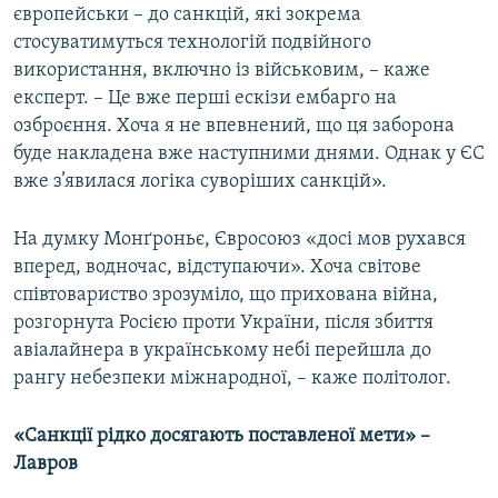
європейськи – до санкцій, які зокрема
стосуватимуться технологій подвійного
використання, включно із військовим, – каже
експерт. – Це вже перші ескізи ембарго на
озброєння. Хоча я не впевнений, що ця заборона
буде накладена вже наступними днями. Однак у ЄС
вже з’явилася логіка суворіших санкцій».
На думку Монґроньє, Євросоюз «досі мов рухався
вперед, водночас, відступаючи». Хоча світове
співтовариство зрозуміло, що прихована війна,
розгорнута Росією проти України, після збиття
авіалайнера в українському небі перейшла до
рангу небезпеки міжнародної, – каже політолог.
«Санкції рідко досягають поставленої мети» –
Лавров