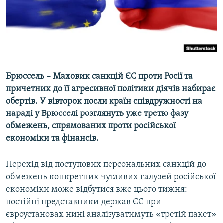
ВІДЕОУРОКИ «ELIFBE»
Русский
СВІДЧЕННЯ ОКУПАЦІЇ
Qırımtatar
УКРАЇНСЬКА ПРОБЛЕМА КРИМУ
ДОЛУЧАЙСЯ!
ІНФОГРАФІКА
Брюссель – Маховик санкцій ЄС проти Росії та
причетних до її агресивної політики діячів набирає
обертів. У вівторок посли країн співдружності на
Усі сайти RFE/RL
нараді у Брюсселі розглянуть уже третю фазу
обмежень, спрямованих проти російської
економіки та фінансів.
Перехід від поступових персональних санкцій до
обмежень конкретних чутливих галузей російської
економіки може відбутися вже цього тижня:
постійні представники держав ЄС при
євроустановах нині аналізуватимуть «третій пакет»