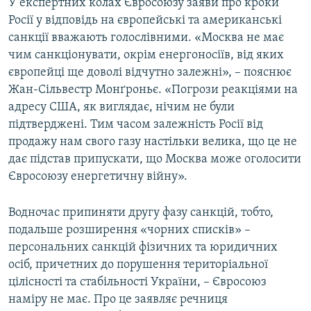
У експертних колах Євросоюзу заяви про кроки
Росії у відповідь на європейські та американські
санкції вважають голослівними. «Москва не має
чим санкціонувати, окрім енергоносіїв, від яких
європейці ще доволі відчутно залежні», – пояснює
Жан-Сільвестр Монґроньє. «Погрози реакціями на
адресу США, як виглядає, нічим не були
підтверджені. Тим часом залежність Росії від
продажу нам свого газу настільки велика, що це не
дає підстав припускати, що Москва може оголосити
Євросоюзу енергетичну війну».
Водночас припиняти другу фазу санкцій, тобто,
подальше розширення «чорних списків» –
персональних санкцій фізичних та юридичних
осіб, причетних до порушення територіальної
цілісності та стабільності України, – Євросоюз
наміру не має. Про це заявляє речниця