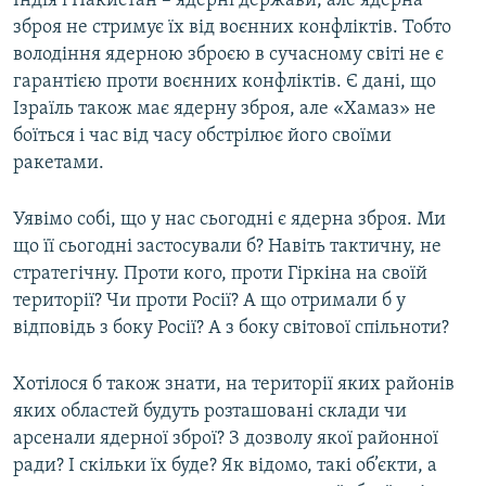
Індія і Пакистан – ядерні держави, але ядерна
зброя не стримує їх від воєнних конфліктів. Тобто
володіння ядерною зброєю в сучасному світі не є
гарантією проти воєнних конфліктів. Є дані, що
Ізраїль також має ядерну зброя, але «Хамаз» не
боїться і час від часу обстрілює його своїми
ракетами.
Уявімо собі, що у нас сьогодні є ядерна зброя. Ми
що її сьогодні застосували б? Навіть тактичну, не
стратегічну. Проти кого, проти Гіркіна на своїй
території? Чи проти Росії? А що отримали б у
відповідь з боку Росії? А з боку світової спільноти?
Хотілося б також знати, на території яких районів
яких областей будуть розташовані склади чи
арсенали ядерної зброї? З дозволу якої районної
ради? І скільки їх буде? Як відомо, такі об’єкти, а