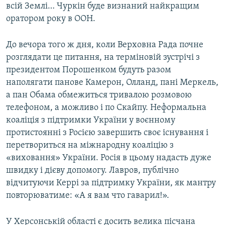
всій Землі… Чуркін буде визнаний найкращим
оратором року в ООН.
До вечора того ж дня, коли Верховна Рада почне
розглядати це питання, на терміновій зустрічі з
президентом Порошенком будуть разом
наполягати панове Камерон, Олланд, пані Меркель,
а пан Обама обмежиться тривалою розмовою
телефоном, а можливо і по Скайпу. Неформальна
коаліція з підтримки України у воєнному
протистоянні з Росією завершить своє існування і
перетвориться на міжнародну коаліцію з
«виховання» України. Росія в цьому надасть дуже
швидку і дієву допомогу. Лавров, публічно
відчитуючи Керрі за підтримку України, як мантру
повторюватиме: «А я вам что гаварил!».
У Херсонській області є досить велика пісчана