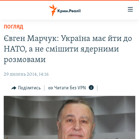
Доступність
посилання
Перейти
ПОГЛЯД
до
НОВИНИ
Євген Марчук: Україна має йти до
основного
ВОДА.КРИМ
матеріалу
НАТО, а не смішити ядерними
ВІДЕО ТА ФОТО
Перейти
розмовами
до
ПОЛІТИКА
основної
29 липень 2014, 14:16
БЛОГИ
навігації
Перейти
Поділитись
Читати без VPN
ПОГЛЯД
до
ІНТЕРВ'Ю
пошуку
ВСЕ ЗА ДЕНЬ
СПЕЦПРОЕКТИ
ЯК ОБІЙТИ БЛОКУВАННЯ
ДЕПОРТАЦІЯ