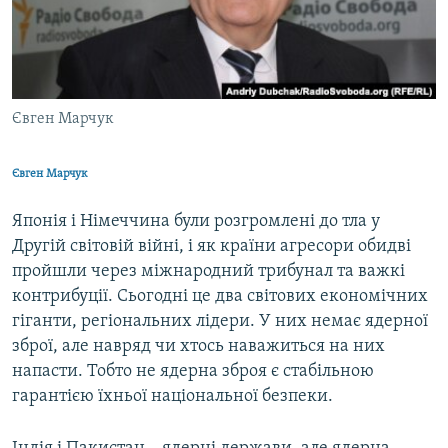
ВІДЕОУРОКИ «ELIFBE»
Русский
СВІДЧЕННЯ ОКУПАЦІЇ
Qırımtatar
УКРАЇНСЬКА ПРОБЛЕМА КРИМУ
Євген Марчук
ДОЛУЧАЙСЯ!
ІНФОГРАФІКА
Євген Марчук
Усі сайти RFE/RL
Японія і Німеччина були розгромлені до тла у
Другій світовій війні, і як країни агресори обидві
пройшли через міжнародний трибунал та важкі
контрибуції. Сьогодні це два світових економічних
гіганти, регіональних лідери. У них немає ядерної
зброї, але навряд чи хтось наважиться на них
напасти. Тобто не ядерна зброя є стабільною
гарантією їхньої національної безпеки.