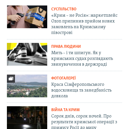
СУСПІЛЬСТВО
«Крим – не Росія»: маркетплейс
Ozon припинив прийом нових
замовлень на Кримському
півострові
ПРАВА ЛЮДИНИ
Мить – і ти шпигун. Як у
кримських судах розглядають
звинувачення в держзраді
ФОТОГАЛЕРЕЇ
Краса Сімферопольського
водосховища та занедбаність
довкола
ВІЙНА ТА КРИМ
Сорок днів, сорок ночей. Про
результати кримської операції з
примусу Росії до миру