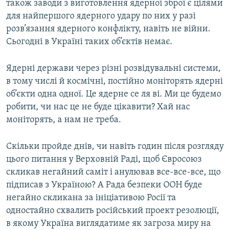
також заводи з виготовлення ядерної зброї є цілями
для найпершого ядерного удару по них у разі
розв’язання ядерного конфлікту, навіть не війни.
Сьогодні в Україні таких об’єктів немає.
Ядерні держави через різні розвідувальні системи,
в тому числі й космічні, постійно моніторять ядерні
об’єкти одна одної. Це ядерне се ля ві. Ми це будемо
робити, чи нас це не буде цікавити? Хай нас
моніторять, а нам не треба.
Скільки пройде днів, чи навіть годин після розгляду
цього питання у Верховній Раді, щоб Євросоюз
скликав негайний саміт і анулював все-все-все, що
підписав з Україною? А Рада безпеки ООН буде
негайно скликана за ініціативою Росії та
одностайно схвалить російський проект резолюції,
в якому Україна виглядатиме як загроза миру на