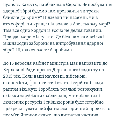
пустеля. Кажуть, найбільша в Європі. Випробування
ядерної зброї будемо там проводити чи трохи
ближче до Криму? Підземні чи наземні, чи в
атмосфері, чи краще під водою в Азовському морі?
Там все одно кордон із Росію не делімітований.
Правда, море мілкувате. До біса нам там всілякі
міжнародні заборони на випробування ядерної
зброї. Що захочемо те й зробимо.
До 15 вересня Кабінет міністрів має направити до
Верховної Ради проект Державного бюджету на
2015 рік. Коли наші науковці, військові,
економісти, фінансисти і взагалі серйозні люди
раптом візьмуть і зроблять реальні розрахунки,
скільки зарубіжних мільярдів, матеріальних і
людських ресурсів і скільки років буде потрібно,
щоб реалізувати цей фантасмагоричний проект, то
прем’єр Яценюк скаже, що витратна частина