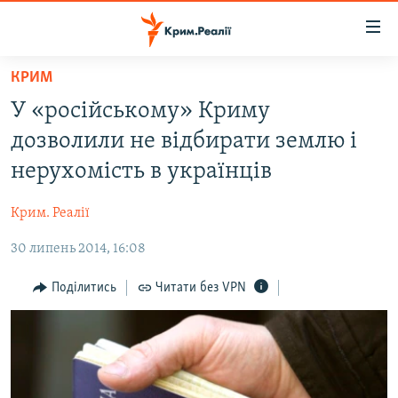
Доступність
посилання
Перейти
КРИМ
до
НОВИНИ
У «російському» Криму
основного
ВОДА.КРИМ
матеріалу
дозволили не відбирати землю і
ВІДЕО ТА ФОТО
Перейти
нерухомість в українців
до
ПОЛІТИКА
основної
Крим. Реалії
БЛОГИ
навігації
Перейти
30 липень 2014, 16:08
ПОГЛЯД
до
ІНТЕРВ'Ю
Поділитись
Читати без VPN
пошуку
ВСЕ ЗА ДЕНЬ
СПЕЦПРОЕКТИ
ЯК ОБІЙТИ БЛОКУВАННЯ
ДЕПОРТАЦІЯ