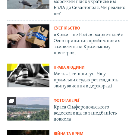
морський шлях українським
БпЛА до Севастополя. Чи реально
це?
СУСПІЛЬСТВО
«Крим – не Росія»: маркетплейс
Ozon припинив прийом нових
замовлень на Кримському
півострові
ПРАВА ЛЮДИНИ
Мить – і ти шпигун. Як у
кримських судах розглядають
звинувачення в держзраді
ФОТОГАЛЕРЕЇ
Краса Сімферопольського
водосховища та занедбаність
довкола
ВІЙНА ТА КРИМ