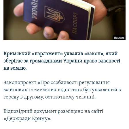
ВІДЕОУРОКИ «ELIFBE»
Русский
СВІДЧЕННЯ ОКУПАЦІЇ
Qırımtatar
УКРАЇНСЬКА ПРОБЛЕМА КРИМУ
ДОЛУЧАЙСЯ!
ІНФОГРАФІКА
Кримський «парламент» ухвалив «закон», який
зберігає за громадянами України право власності
Усі сайти RFE/RL
на землю.
Законопроект «Про особливості регулювання
майнових і земельних відносин» був ухвалений в
середу в другому, остаточному читанні.
Відповідний документ розміщено на сайті
«Держради Криму».