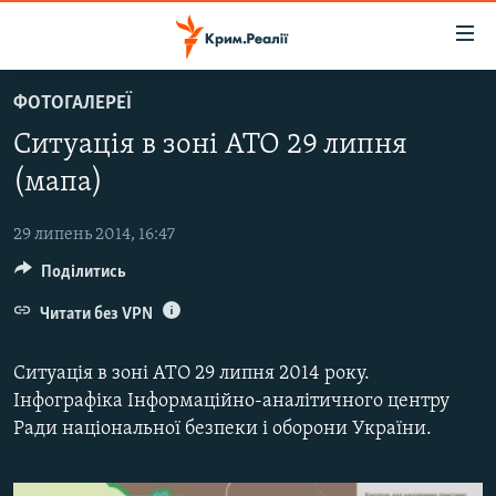
Доступність
посилання
Перейти
ФОТОГАЛЕРЕЇ
до
НОВИНИ
Ситуація в зоні АТО 29 липня
основного
ВОДА.КРИМ
матеріалу
(мапа)
ВІДЕО ТА ФОТО
Перейти
до
29 липень 2014, 16:47
ПОЛІТИКА
основної
Поділитись
БЛОГИ
навігації
Перейти
Читати без VPN
ПОГЛЯД
до
ІНТЕРВ'Ю
пошуку
Ситуація в зоні АТО 29 липня 2014 року.
ВСЕ ЗА ДЕНЬ
Інфографіка Інформаційно-аналітичного центру
Ради національної безпеки і оборони України.
СПЕЦПРОЕКТИ
ЯК ОБІЙТИ БЛОКУВАННЯ
ДЕПОРТАЦІЯ