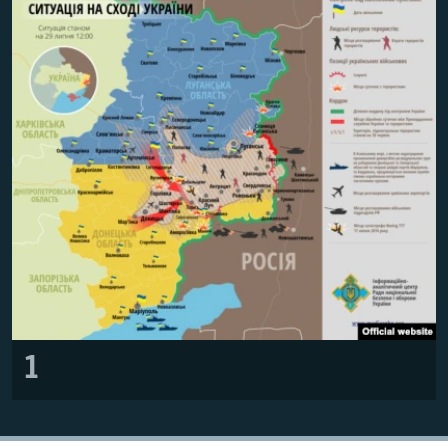
ВІДЕОУРОКИ «ELIFBE»
Русский
СВІДЧЕННЯ ОКУПАЦІЇ
Qırımtatar
УКРАЇНСЬКА ПРОБЛЕМА КРИМУ
ДОЛУЧАЙСЯ!
ІНФОГРАФІКА
Усі сайти RFE/RL
1