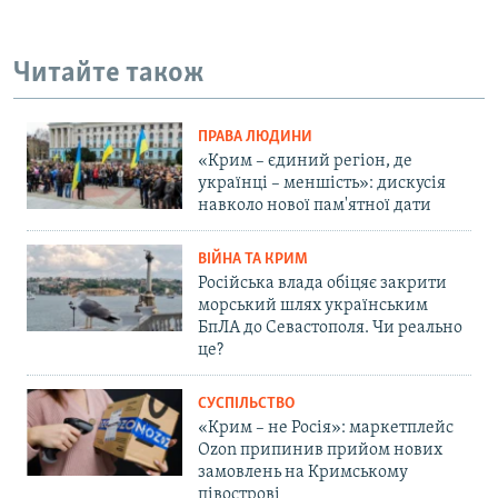
Читайте також
ПРАВА ЛЮДИНИ
«Крим – єдиний регіон, де
українці – меншість»: дискусія
навколо нової пам'ятної дати
ВІЙНА ТА КРИМ
Російська влада обіцяє закрити
морський шлях українським
БпЛА до Севастополя. Чи реально
це?
СУСПІЛЬСТВО
«Крим – не Росія»: маркетплейс
Ozon припинив прийом нових
замовлень на Кримському
півострові