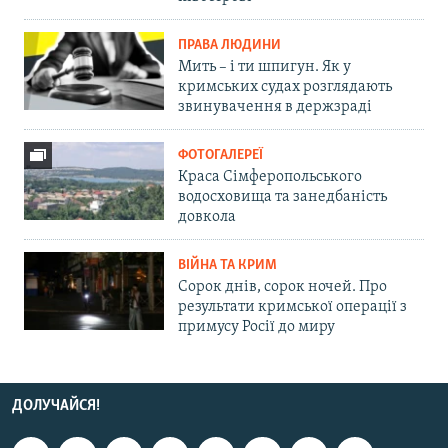
ПРАВА ЛЮДИНИ
Мить – і ти шпигун. Як у
кримських судах розглядають
звинувачення в держзраді
ФОТОГАЛЕРЕЇ
Краса Сімферопольського
водосховища та занедбаність
довкола
ВІЙНА ТА КРИМ
Сорок днів, сорок ночей. Про
результати кримської операції з
примусу Росії до миру
ДОЛУЧАЙСЯ!