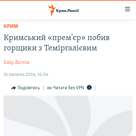
Доступність
посилання
Перейти
КРИМ
до
НОВИНИ
Кримський «прем'єр» побив
основного
ВОДА.КРИМ
матеріалу
горщики з Теміргалієвим
ВІДЕО ТА ФОТО
Перейти
до
Емір Достім
ПОЛІТИКА
основної
31 липень 2014, 15:06
БЛОГИ
навігації
Перейти
ПОГЛЯД
Поділитись
Читати без VPN
до
ІНТЕРВ'Ю
пошуку
ВСЕ ЗА ДЕНЬ
СПЕЦПРОЕКТИ
ЯК ОБІЙТИ БЛОКУВАННЯ
ДЕПОРТАЦІЯ