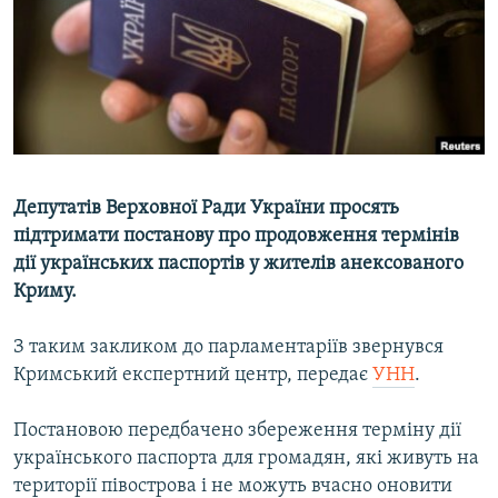
ВІДЕОУРОКИ «ELIFBE»
Русский
СВІДЧЕННЯ ОКУПАЦІЇ
Qırımtatar
УКРАЇНСЬКА ПРОБЛЕМА КРИМУ
ДОЛУЧАЙСЯ!
ІНФОГРАФІКА
Депутатів Верховної Ради України просять
підтримати постанову про продовження термінів
Усі сайти RFE/RL
дії українських паспортів у жителів анексованого
Криму.
З таким закликом до парламентаріїв звернувся
Кримський експертний центр, передає
УНН
.
Постановою передбачено збереження терміну дії
українського паспорта для громадян, які живуть на
території півострова і не можуть вчасно оновити