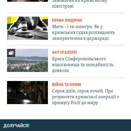
замовлень на Кримському
півострові
ПРАВА ЛЮДИНИ
Мить – і ти шпигун. Як у
кримських судах розглядають
звинувачення в держзраді
ФОТОГАЛЕРЕЇ
Краса Сімферопольського
водосховища та занедбаність
довкола
ВІЙНА ТА КРИМ
Сорок днів, сорок ночей. Про
результати кримської операції з
примусу Росії до миру
ДОЛУЧАЙСЯ!