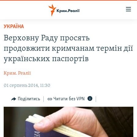
Доступність
посилання
Перейти
УКРАЇНА
до
НОВИНИ
Верховну Раду просять
основного
ВОДА.КРИМ
матеріалу
продовжити кримчанам термін дії
ВІДЕО ТА ФОТО
Перейти
українських паспортів
до
ПОЛІТИКА
основної
Крим. Реалії
БЛОГИ
навігації
Перейти
01 серпень 2014, 11:30
ПОГЛЯД
до
ІНТЕРВ'Ю
Поділитись
Читати без VPN
пошуку
ВСЕ ЗА ДЕНЬ
СПЕЦПРОЕКТИ
ЯК ОБІЙТИ БЛОКУВАННЯ
ДЕПОРТАЦІЯ