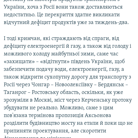
України, хоча з Росії вони також доставляються
недостатньо. Це перекриття здатне викликати
відчутний дефіцит продуктів уже за тиждень-два.
І тоді кримчан, які страждають від спраги, від
дефіциту електроенергії й газу, а також від голоду і
можливого холоду майбутньої зими, саме час
«захищати» – «відітнути» південь України, щоб
забезпечити подачу води, електроенергії, газу, а
також відкрити сухопутну дорогу для транспорту з
Росії через Чонгар – Новоолексіївку – Бердянськ –
Таганрог – Ростовську область, оскільки, як уже
зрозуміли в Москві, міст через Керченську протоку
збудувати не реально. Можливо, саме з цим
пов'язана термінова пропозиція Аксьонова
розділити будівництво мосту на етапи й поки що не
припиняти проектування, але скоротити