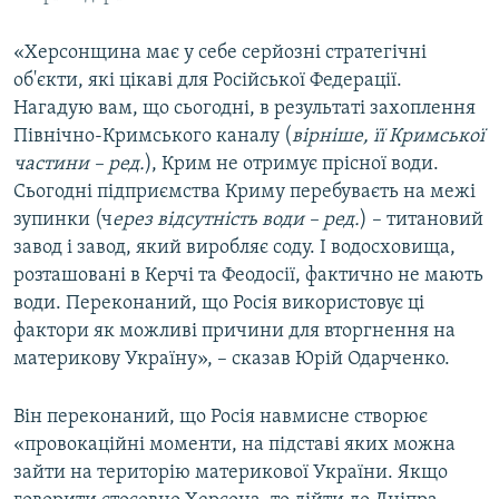
«Херсонщина має у себе серйозні стратегічні
об'єкти, які цікаві для Російської Федерації.
Нагадую вам, що сьогодні, в результаті захоплення
Північно-Кримського каналу (
вірніше, її Кримської
частини – ред.
), Крим не отримує прісної води.
Сьогодні підприємства Криму перебуваєть на межі
зупинки (ч
ерез відсутність води – ред.
) – титановий
завод і завод, який виробляє соду. І водосховища,
розташовані в Керчі та Феодосії, фактично не мають
води. Переконаний, що Росія використовує ці
фактори як можливі причини для вторгнення на
материкову Україну», – сказав Юрій Одарченко.
Він переконаний, що Росія навмисне створює
«провокаційні моменти, на підставі яких можна
зайти на територію материкової України. Якщо