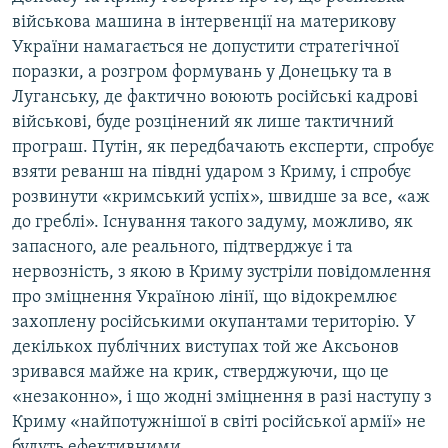
військова машина в інтервенції на материкову
України намагається не допустити стратегічної
поразки, а розгром формувань у Донецьку та в
Луганську, де фактично воюють російські кадрові
військові, буде розцінений як лише тактичний
програш. Путін, як передбачають експерти, спробує
взяти реванш на півдні ударом з Криму, і спробує
розвинути «кримський успіх», швидше за все, «аж
до греблі». Існування такого задуму, можливо, як
запасного, але реального, підтверджує і та
нервозність, з якою в Криму зустріли повідомлення
про зміцнення Україною лінії, що відокремлює
захоплену російськими окупантами територію. У
декількох публічних виступах той же Аксьонов
зривався майже на крик, стверджуючи, що це
«незаконно», і що жодні зміцнення в разі наступу з
Криму «найпотужнішої в світі російської армії» не
будуть ефективними.