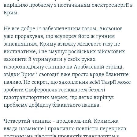
вирішило проблему з постачанням електроенергії в
Крим.
Не все добре і з забезпеченням газом. Аксьонов
уже прорахував, що всупереч його ж гучним
запевнянням, Криму взимку місцевого газу не
вистачатиме, і це змушує російських військових
захопити й утримувати у своїх руках
газорозподільну станцію на Арабатській стрілці,
звідки Крим і сьогодні вже просто краде блакитне
паливо. Не секрет, що захоплення всієї Таврії може
зробити Сімферополь господарем безлічі
газотранспортних мереж, що легко вирішує
проблему дефіциту блакитного палива.
Четвертий чинник – продовольчий. Кримська
влада навмисне і практично повністю перекрила
доставку на півострів продуктів транспортом з