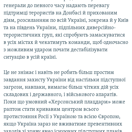
генерали до певного часу надають перевагу
підтримці терористів на Донбасі й прихованим
діям, розсиланням по всій Україні, зокрема й у Київ
та на південь України, підпільних диверсійно-
терористичних груп, які спробують замаскуватися
в усіх містах й чекатимуть команди, щоб одночасно
з можливим ударом почати дестабілізувати
ситуацію в усій країні.
Це не знімає і навіть не робить більш простим
завдання захисту України від настільки підступної
загрози, навпаки, вимагає більш чітких дій усіх
складових і державного, і військового апаратів.
Поки що умовний «Херсонський плацдарм» може
раптом стати кривавим центром всього
протистояння Росії з Україною та всією Європою,
якщо Україна зараз не вживатиме превентивних
заходів зі зриву явно існуючих підступних планів