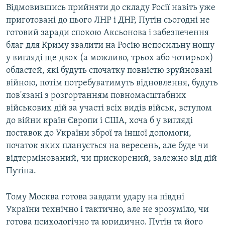
Відмовившись прийняти до складу Росії навіть уже
приготовані до цього ЛНР і ДНР, Путін сьогодні не
готовий заради спокою Аксьонова і забезпечення
благ для Криму звалити на Росію непосильну ношу
у вигляді ще двох (а можливо, трьох або чотирьох)
областей, які будуть спочатку повністю зруйновані
війною, потім потребуватимуть відновлення, будуть
пов'язані з розгортанням повномасштабних
військових дій за участі всіх видів військ, вступом
до війни країн Європи і США, хоча б у вигляді
поставок до України зброї та іншої допомоги,
початок яких планується на вересень, але буде чи
відтермінований, чи прискорений, залежно від дій
Путіна.
Тому Москва готова завдати удару на півдні
України технічно і тактично, але не зрозуміло, чи
готова психологічно та юридично. Путін та його