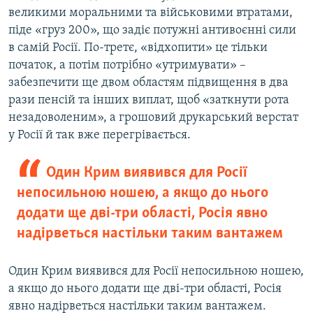
великими моральними та військовими втратами,
піде «груз 200», що задіє потужні антивоєнні сили
в самій Росії. По-третє, «відхопити» це тільки
початок, а потім потрібно «утримувати» –
забезпечити ще двом областям підвищення в два
рази пенсій та інших виплат, щоб «заткнути рота
незадоволеним», а грошовий друкарський верстат
у Росії й так вже перегрівається.
Один Крим виявився для Росії
непосильною ношею, а якщо до нього
додати ще дві-три області, Росія явно
надірветься настільки таким вантажем
Один Крим виявився для Росії непосильною ношею,
а якщо до нього додати ще дві-три області, Росія
явно надірветься настільки таким вантажем.