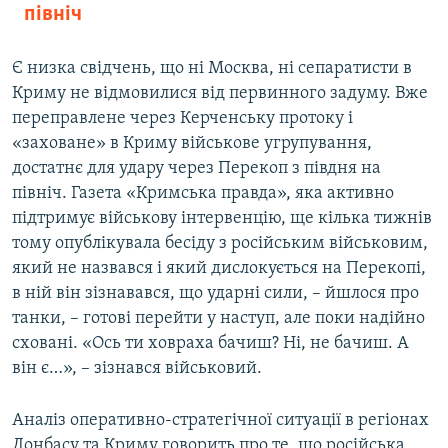
північ
Є низка свідчень, що ні Москва, ні сепаратисти в
Криму не відмовилися від первинного задуму. Вже
переправлене через Керченську протоку і
«заховане» в Криму військове угрупування,
достатнє для удару через Перекоп з півдня на
північ. Газета «Кримська правда», яка активно
підтримує військову інтервенцію, ще кілька тижнів
тому опублікувала бесіду з російським військовим,
який не назвався і який дислокується на Перекопі,
в ній він зізнавався, що ударні сили, – йшлося про
танки, – готові перейти у наступ, але поки надійно
сховані. «Ось ти ховраха бачиш? Ні, не бачиш. А
він є…», – зізнався військовий.
Аналіз оперативно-стратегічної ситуації в регіонах
Донбасу та Криму говорить про те, що російська