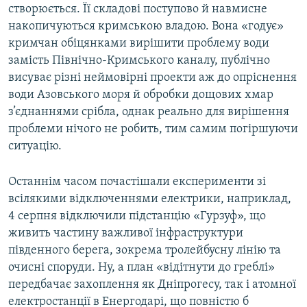
створюється. Її складові поступово й навмисне
накопичуються кримською владою. Вона «годує»
кримчан обіцянками вирішити проблему води
замість Північно-Кримського каналу, публічно
висуває різні неймовірні проекти аж до опріснення
води Азовського моря й обробки дощових хмар
з’єднаннями срібла, однак реально для вирішення
проблеми нічого не робить, тим самим погіршуючи
ситуацію.
Останнім часом почастішали експерименти зі
всілякими відключеннями електрики, наприклад,
4 серпня відключили підстанцію «Гурзуф», що
живить частину важливої інфраструктури
південного берега, зокрема тролейбусну лінію та
очисні споруди. Ну, а план «відітнути до греблі»
передбачає захоплення як Дніпрогесу, так і атомної
електростанції в Енергодарі, що повністю б