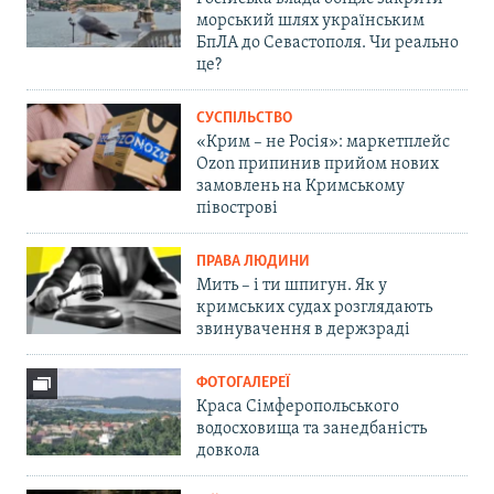
морський шлях українським
БпЛА до Севастополя. Чи реально
це?
СУСПІЛЬСТВО
«Крим – не Росія»: маркетплейс
Ozon припинив прийом нових
замовлень на Кримському
півострові
ПРАВА ЛЮДИНИ
Мить – і ти шпигун. Як у
кримських судах розглядають
звинувачення в держзраді
ФОТОГАЛЕРЕЇ
Краса Сімферопольського
водосховища та занедбаність
довкола