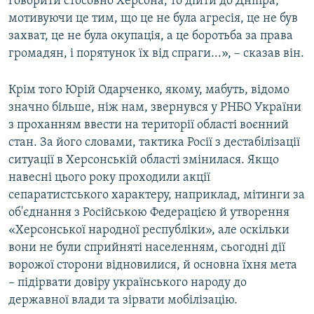
говорити стосовно Херсона, то дійти до Дніпра,
мотивуючи це тим, що це не була агресія, це не був
захват, це не була окупація, а це боротьба за права
громадян, і порятунок їх від спраги...», – сказав він.
Крім того Юрій Одарченко, якому, мабуть, відомо
значно більше, ніж нам, звернувся у РНБО України
з проханням ввести на території області воєнний
стан. За його словами, тактика Росії з дестабілізації
ситуації в Херсонській області змінилася. Якщо
навесні цього року проходили акції
сепаратистського характеру, наприклад, мітинги за
об'єднання з Російською Федерацією й утворення
«Херсонської народної республіки», але оскільки
вони не були сприйняті населенням, сьогодні дії
ворожої сторони відновилися, й основна їхня мета
– підірвати довіру українського народу до
державної влади та зірвати мобілізацію.