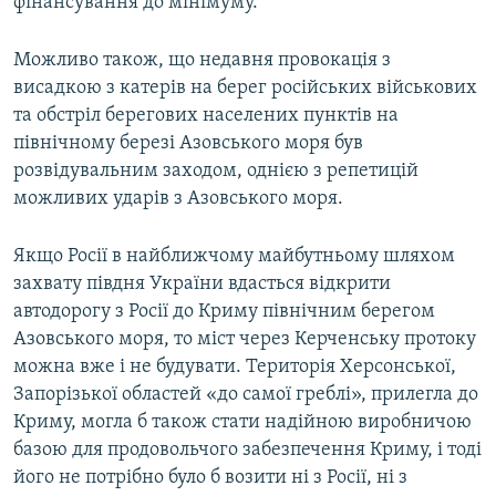
фінансування до мінімуму.
Можливо також, що недавня провокація з
висадкою з катерів на берег російських військових
та обстріл берегових населених пунктів на
північному березі Азовського моря був
розвідувальним заходом, однією з репетицій
можливих ударів з Азовського моря.
Якщо Росії в найближчому майбутньому шляхом
захвату півдня України вдасться відкрити
автодорогу з Росії до Криму північним берегом
Азовського моря, то міст через Керченську протоку
можна вже і не будувати. Територія Херсонської,
Запорізької областей «до самої греблі», прилегла до
Криму, могла б також стати надійною виробничою
базою для продовольчого забезпечення Криму, і тоді
його не потрібно було б возити ні з Росії, ні з