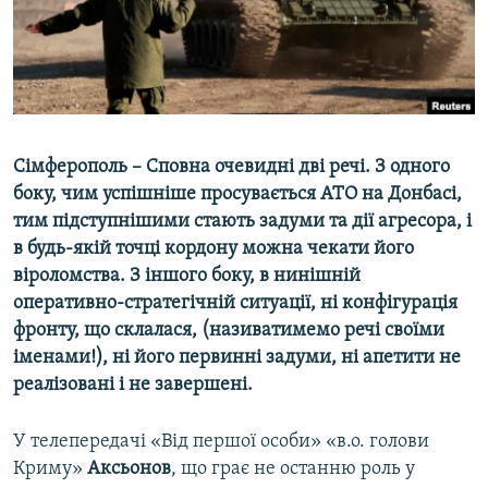
ВІДЕОУРОКИ «ELIFBE»
Русский
СВІДЧЕННЯ ОКУПАЦІЇ
Qırımtatar
УКРАЇНСЬКА ПРОБЛЕМА КРИМУ
ДОЛУЧАЙСЯ!
ІНФОГРАФІКА
Сімферополь – Сповна очевидні дві речі. З одного
боку, чим успішніше просувається АТО на Донбасі,
тим підступнішими стають задуми та дії агресора, і
Усі сайти RFE/RL
в будь-якій точці кордону можна чекати його
віроломства. З іншого боку, в нинішній
оперативно-стратегічній ситуації, ні конфігурація
фронту, що склалася, (називатимемо речі своїми
іменами!), ні його первинні задуми, ні апетити не
реалізовані і не завершені.
У телепередачі «Від першої особи» «в.о. голови
Криму»
Аксьонов
, що грає не останню роль у