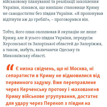
військовому плануванні та реалізації захоплення
України, зізнався, що нинішнє становище Криму
не самодостатнє без півдня України. «Я пропонував
відітнути аж до греблі!», – проговорився він.
Тобто, його план охоплював й окупацію не лише
Криму, але й усього півдня України, передусім
Херсонської та Запорізької областей до Запоріжжя,
а також, мабуть, включаючи Одеську та
Миколаївську області.
Є низка свідчень, що ні Москва, ні
сепаратисти в Криму не відмовилися від
первинного задуму. Вже переправлене
через Керченську протоку і «заховане» в
Криму військове угрупування, достатнє
для удару через Перекоп з півдня на