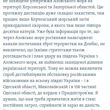
не захищене узбережжя Азовського моря на
території Херсонської та Запорізької областей. Цю
протяжну дистанцію дуже складно захистити, там
працює лише Керченський морський загін
прикордонної охорони, в якого там лише півтора
десятки катерів. Уже була інформація про те, що
через Азовське море росіянами налагоджені
канали постачання зброї терористам на Донбас, не
виключено, що їхніми стратегами також
розглядається і план удару на південь України з
Азовського моря, як найменш захищеної ділянки
української території. Тому не можна виключити
спроб дестабілізувати обстановку російськими
військовими на всьому півдні України – і в
Одеській області, Миколаївській і в тій частині
Одеської області, де кордон з Придністров'ям. Я
думаю, що нам треба привчатися жити в стані
постійних загроз, сприймати їх зараз як даність.