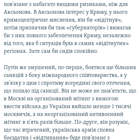
пов'язане з набагато вищими ризиками, ніж для
Аксьонова. В Аксьонова інтерес у Криму, у нього
кримоцентричне мислення, він би «відітнув»,
потім призначив би там «губернаторів» і вимагав
би з них повного забезпечення Криму, незалежно
від того, яка б ситуація була в самих «відітнутих»
регіонах. Зате сам би сидів спокійно.
Путін же змушений, по-перше, боятися ще більших
санкцій з боку міжнародного співтовариства, а у
зв'язку з цим і спротиву всередині свого оточення,
що попало під санкції. Він не може не пам'ятати, що
в Москві на організований мітинг з вимогою
ввести війська до України вийшло менше 1 тисячі
москвичів, а на неорганізований антивоєнний
мітинг в п'ять разів більше. По-друге, він розуміє,
що час втрачений, українська армія сповна
боєздатна і «відтинання» буде пов'язане з