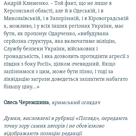
Андрій Клименко. – Той факт, що не лише в
Херсонської області, але й в Одеській, і в
Миколаївській, і в Запорізькій, і в Кіровоградській
а, можливо, і у всіх інших регіонах України, має
бути, як пропонує Одарченко, «вибудувана
серйозна структура, яка включатиме міліцію,
Службу безпеки України, військових і
громадськість, і яка дозволить протидіяти агресії з
півдня з боку Росії», цілком очевидний. Якщо
запізнимося з цим, може бути пізно, і тоді за
ліквідацію загрози доведеться заплатити набагато
більшу ціну...»
Олесь Черемшина
,
кримський оглядач
Думки, висловлені в рубриці «Погляд», передають
точку зору самих авторів і не обов'язково
відображають позицію редакції