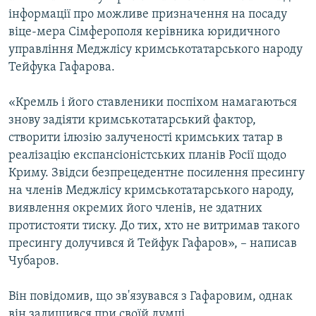
інформації про можливе призначення на посаду
віце-мера Сімферополя керівника юридичного
управління Меджлісу кримськотатарського народу
Тейфука Гафарова.
«Кремль і його ставленики поспіхом намагаються
знову задіяти кримськотатарський фактор,
створити ілюзію залученості кримських татар в
реалізацію експансіоністських планів Росії щодо
Криму. Звідси безпрецедентне посилення пресингу
на членів Меджлісу кримськотатарського народу,
виявлення окремих його членів, не здатних
протистояти тиску. До тих, хто не витримав такого
пресингу долучився й Тейфук Гафаров», – написав
Чубаров.
Він повідомив, що зв'язувався з Гафаровим, однак
він залишився при своїй думці.