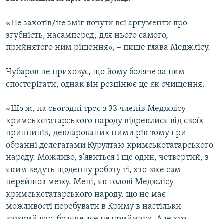
«Не захотів/не зміг почути всі аргументи про
згубність, насамперед, для нього самого,
прийнятого ним рішення», – пише глава Меджлісу.
Чубаров не приховує, що йому боляче за цим
спостерігати, однак він розцінює це як очищення.
«Що ж, на сьогодні троє з 33 членів Меджлісу
кримськотатарського народу відреклися від своїх
принципів, декларованих ними рік тому при
обранні делегатами Курултаю кримськотатарського
народу. Можливо, з'явиться і ще один, четвертий, з
яким ведуть щоденну роботу ті, хто вже сам
перейшов межу. Мені, як голові Меджлісу
кримськотатарського народу, що не має
можливості перебувати в Криму в настільки
важкий час, боляче все це приймати. Але хто