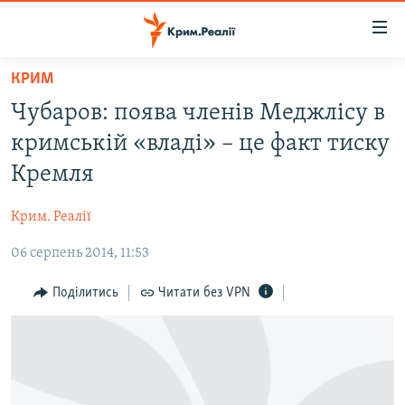
Доступність
посилання
Перейти
КРИМ
до
НОВИНИ
Чубаров: поява членів Меджлісу в
основного
ВОДА.КРИМ
матеріалу
кримській «владі» – це факт тиску
ВІДЕО ТА ФОТО
Перейти
Кремля
до
ПОЛІТИКА
основної
Крим. Реалії
БЛОГИ
навігації
Перейти
06 серпень 2014, 11:53
ПОГЛЯД
до
ІНТЕРВ'Ю
Поділитись
Читати без VPN
пошуку
ВСЕ ЗА ДЕНЬ
СПЕЦПРОЕКТИ
ЯК ОБІЙТИ БЛОКУВАННЯ
ДЕПОРТАЦІЯ