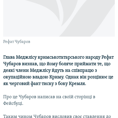
ВІДЕОУРОКИ «ELIFBE»
Русский
СВІДЧЕННЯ ОКУПАЦІЇ
Qırımtatar
УКРАЇНСЬКА ПРОБЛЕМА КРИМУ
ДОЛУЧАЙСЯ!
ІНФОГРАФІКА
Рефат Чубаров
Глава Меджлісу кримськотатарського народу Рефат
Усі сайти RFE/RL
Чубаров визнав, що йому боляче приймати те, що
деякі члени Меджлісу йдуть на співпрацю з
окупаційною владою Криму. Однак він розцінює це
як черговий факт тиску з боку Кремля.
Про це Чубаров написав на своїй сторінці в
Фейсбуці.
Таким чином Чубаров висловив своє ставлення до