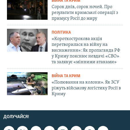
ВІЙНА ТА КРИМ
Сорок днів, сорок ночей. Про
результати кримської операції з
примусу Росії до миру
ПОЛІТИКА
«Короткострокова акція
перетворилася на війну на
виснаження»: Як пропаганда РФ
у Криму пояснює невдачі «СВО»
та залякує «мінними атаками»
ВІЙНА ТА КРИМ
«Полювання на колони». Як ЗСУ
ріжуть військову логістику Росії в
Криму
ДОЛУЧАЙСЯ!