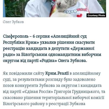
ВІДЕОУРОКИ «ELIFBE»
Русский
СВІДЧЕННЯ ОКУПАЦІЇ
Qırımtatar
УКРАЇНСЬКА ПРОБЛЕМА КРИМУ
Олег Зубков
ДОЛУЧАЙСЯ!
ІНФОГРАФІКА
Сімферополь – 6 серпня «Апеляційний суд
Республіки Крим» ухвалив рішення скасувати
реєстрацію кандидата в депутати «Державної
Усі сайти RFE/RL
ради» за Білогірським одномандатним виборчим
округом від партії «Родіна» Олега Зубкова.
Як повідомили сайту
Крим.Реалії
в апеляційному
суді, за результатами розгляду було задоволено
позов конкурента Зубкова за округом і кандидата
від партії «Єдіная Россія» Григорія Грудницького, та
скасовано рішення територіальної виборчої комісії
Білогірського району з реєстрації Зубкова