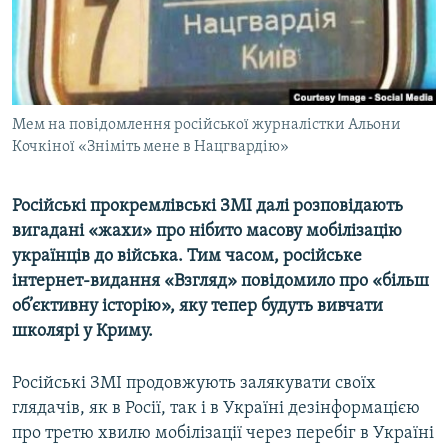
ВІДЕОУРОКИ «ELIFBE»
Русский
СВІДЧЕННЯ ОКУПАЦІЇ
Qırımtatar
УКРАЇНСЬКА ПРОБЛЕМА КРИМУ
ДОЛУЧАЙСЯ!
Мем на повідомлення російської журналістки Альони
ІНФОГРАФІКА
Кочкіної «Зніміть мене в Нацгвардію»
Російські прокремлівські ЗМІ далі розповідають
Усі сайти RFE/RL
вигадані «жахи» про нібито масову мобілізацію
українців до війська. Тим часом, російське
інтернет-видання «Взгляд» повідомило про «більш
об’єктивну історію», яку тепер будуть вивчати
школярі у Криму.
Російські ЗМІ продовжують залякувати своїх
глядачів, як в Росії, так і в Україні дезінформацією
про третю хвилю мобілізації через перебіг в Україні