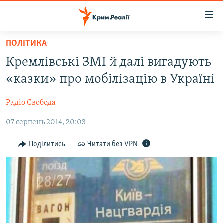
Доступність
посилання
Перейти
ПОЛІТИКА
до
НОВИНИ
Кремлівські ЗМІ й далі вигадують
основного
ВОДА.КРИМ
матеріалу
«казки» про мобілізацію в Україні
ВІДЕО ТА ФОТО
Перейти
до
Радіо Свобода
ПОЛІТИКА
основної
07 серпень 2014, 20:03
БЛОГИ
навігації
Перейти
ПОГЛЯД
Поділитись
Читати без VPN
до
ІНТЕРВ'Ю
пошуку
ВСЕ ЗА ДЕНЬ
СПЕЦПРОЕКТИ
ЯК ОБІЙТИ БЛОКУВАННЯ
ДЕПОРТАЦІЯ