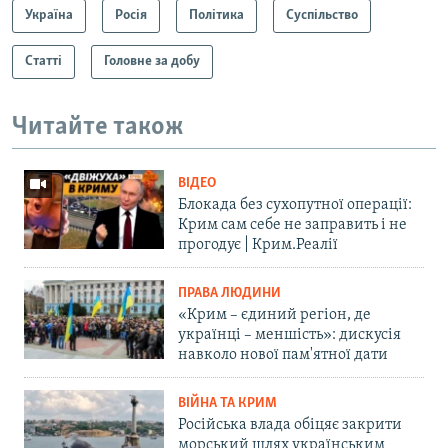
Україна
Росія
Політика
Суспільство
Статті
Головне за добу
Читайте також
ВІДЕО
Блокада без сухопутної операції:
Крим сам себе не заправить і не
прогодує | Крим.Реалії
ПРАВА ЛЮДИНИ
«Крим – єдиний регіон, де
українці – меншість»: дискусія
навколо нової пам'ятної дати
ВІЙНА ТА КРИМ
Російська влада обіцяє закрити
морський шлях українським