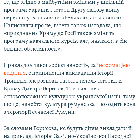
те, що згідно з майбутніми змінами у шкільній
програмі України з історії Другу світову війну
перестануть називати «Великою вітчизняною».
Написавши про це, газета також нагадала, що
«приєднання Криму до Росії також змінить
програму навчальних курсів, але, навпаки, в бік
більшої об’єктивності».
Прикладом такої «об’єктивності», за
інформацією
видання
, є припинення викладання історії
Трипілля. Як розповів газеті вчитель-історик із
Криму Дмитро Борисов, Трипілля не є
основоположною культурою української нації, тому
що це, начебто, культура румунська і походить вона
з території сучасної Румунії.
За словами Борисова, не будуть дітям викладати й,
наприклад, історію Західно-Української Народної