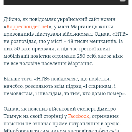
Дійсно, як повідомляє український сайт новин
«
Корреспондет.net
», у місті Марганець жінки
призовників пікетували військкомат. Однак, «НТВ»
не розповідає, що у місті – 48 тисяч мешканців. Із
них 50 вже призвали, а під час третьої хвилі
мобілізації повістки отримали 250 осіб, але ж ніяк
не все чоловіче населення Марганця.
Більше того, «НТВ» повідомляє, що повістки,
начебто, розсилають всім підряд «і старикам, і
немовлятам, і інвалідам, та тим, хто давно помер».
Однак, як пояснив військовий експерт Дмитро
Тимчук на своїй сторінці у
Facebook
, отримання
повістки не означає пряме потрапляння в армію.
Міноборони таким чином «перевіряє зв’язок» із