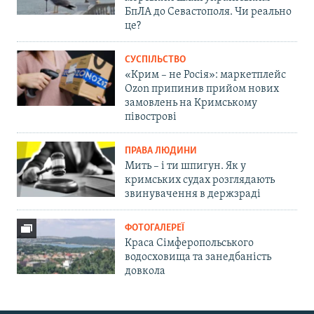
БпЛА до Севастополя. Чи реально
це?
СУСПІЛЬСТВО
«Крим – не Росія»: маркетплейс
Ozon припинив прийом нових
замовлень на Кримському
півострові
ПРАВА ЛЮДИНИ
Мить – і ти шпигун. Як у
кримських судах розглядають
звинувачення в держзраді
ФОТОГАЛЕРЕЇ
Краса Сімферопольського
водосховища та занедбаність
довкола