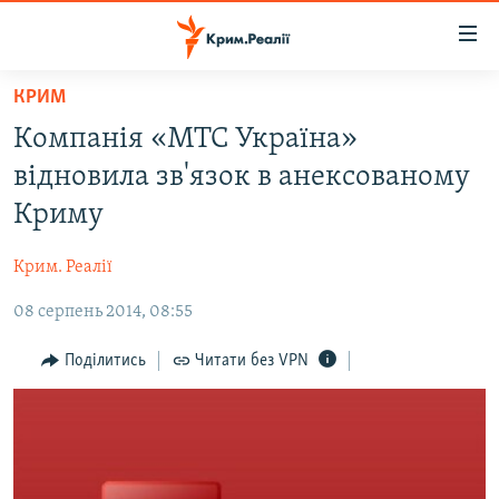
Доступність
посилання
Перейти
КРИМ
до
НОВИНИ
Компанія «МТС Україна»
основного
ВОДА.КРИМ
матеріалу
відновила зв'язок в анексованому
ВІДЕО ТА ФОТО
Перейти
Криму
до
ПОЛІТИКА
основної
Крим. Реалії
БЛОГИ
навігації
Перейти
08 серпень 2014, 08:55
ПОГЛЯД
до
ІНТЕРВ'Ю
Поділитись
Читати без VPN
пошуку
ВСЕ ЗА ДЕНЬ
СПЕЦПРОЕКТИ
ЯК ОБІЙТИ БЛОКУВАННЯ
ДЕПОРТАЦІЯ