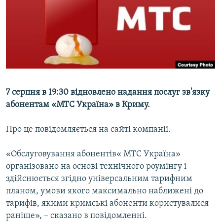
ВІДЕОУРОКИ «ELIFBE»
Русский
СВІДЧЕННЯ ОКУПАЦІЇ
Qırımtatar
УКРАЇНСЬКА ПРОБЛЕМА КРИМУ
ДОЛУЧАЙСЯ!
ІНФОГРАФІКА
7 серпня в 19:30 відновлено надання послуг зв'язку
абонентам «МТС Україна» в Криму.
Усі сайти RFE/RL
Про це повідомляється на сайті компанії.
«Обслуговування абонентів« МТС Україна»
організовано на основі технічного роумінгу і
здійснюється згідно універсальним тарифним
планом, умови якого максимально наближені до
тарифів, якими кримські абоненти користувалися
раніше», – сказано в повідомленні.