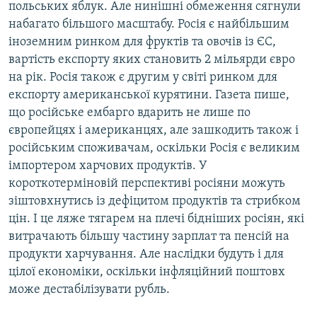
польських яблук. Але нинішні обмеження сягнули
набагато більшого масштабу. Росія є найбільшим
іноземним ринком для фруктів та овочів із ЄС,
вартість експорту яких становить 2 мільярди євро
на рік. Росія також є другим у світі ринком для
експорту американської курятини. Газета пише,
що російське ембарго вдарить не лише по
європейцях і американцях, але зашкодить також і
російським споживачам, оскільки Росія є великим
імпортером харчових продуктів. У
короткотерміновій перспективі росіяни можуть
зіштовхнутись із дефіцитом продуктів та стрибком
цін. І це ляже тягарем на плечі бідніших росіян, які
витрачають більшу частину зарплат та пенсій на
продукти харчування. Але наслідки будуть і для
цілої економіки, оскільки інфляційний поштовх
може дестабілізувати рубль.