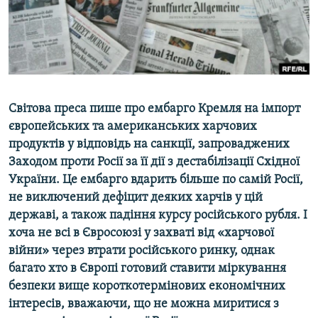
ВІДЕОУРОКИ «ELIFBE»
Русский
СВІДЧЕННЯ ОКУПАЦІЇ
Qırımtatar
УКРАЇНСЬКА ПРОБЛЕМА КРИМУ
ДОЛУЧАЙСЯ!
ІНФОГРАФІКА
Світова преса пише про ембарго Кремля на імпорт
європейських та американських харчових
продуктів у відповідь на санкції, запроваджених
Усі сайти RFE/RL
Заходом проти Росії за її дії з дестабілізації Східної
України. Це ембарго вдарить більше по самій Росії,
не виключений дефіцит деяких харчів у цій
державі, а також падіння курсу російського рубля. І
хоча не всі в Євросоюзі у захваті від «харчової
війни» через втрати російського ринку, однак
багато хто в Європі готовий ставити міркування
безпеки вище короткотермінових економічних
інтересів, вважаючи, що не можна миритися з