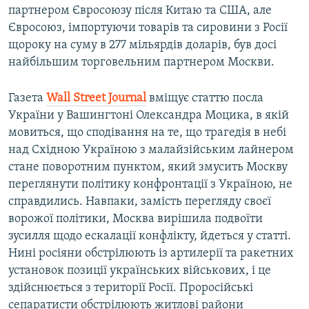
партнером Євросоюзу після Китаю та США, але
Євросоюз, імпортуючи товарів та сировини з Росії
щороку на суму в 277 мільярдів доларів, був досі
найбільшим торговельним партнером Москви.
Газета
Wall Street Journal
вміщує статтю посла
України у Вашингтоні Олександра Моцика, в якій
мовиться, що сподівання на те, що трагедія в небі
над Східною Україною з малайзійським лайнером
стане поворотним пунктом, який змусить Москву
переглянути політику конфронтації з Україною, не
справдились. Навпаки, замість перегляду своєї
ворожої політики, Москва вирішила подвоїти
зусилля щодо ескалації конфлікту, йдеться у статті.
Нині росіяни обстрілюють із артилерії та ракетних
установок позиції українських військових, і це
здійснюється з території Росії. Проросійські
сепаратисти обстрілюють житлові райони