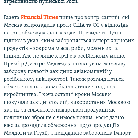
агресивністю путінської Росії.
Газета
Financial Times
пише про контр-санкції, які
Москва запровадила проти США та ЄС у відповідь
на їхні обмежувальні заходи. Президент Путін
підписав указ, яким забороняється імпорт харчових
продуктів – зокрема м’яса, риби, молочних та
інших. Але не лише харчі є в російському меню.
Прем’єр Дмитро Медведєв натякнув на можливу
заборону польотів західних авіакомпаній у
російському авіапросторі. Також розглядаються
обмеження на автомобілі та літаки західного
виробництва. І хоча останні кроки Москви
шокували західні столиці, використання Москвою
харчів та сільськогосподарської продукції як
політичної зброї не є чимось новим. Росія давно
вже запровадила обмеження щодо продукції з
Молдови та Грузії, а нещодавно заборонила імпорт