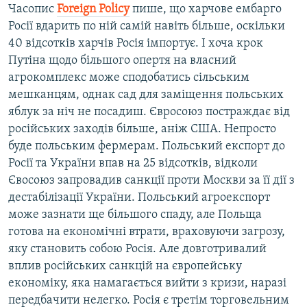
Часопис
Foreign Policy
пише, що харчове ембарго
Росії вдарить по ній самій навіть більше, оскільки
40 відсотків харчів Росія імпортує. І хоча крок
Путіна щодо більшого опертя на власний
агрокомплекс може сподобатись сільським
мешканцям, однак сад для заміщення польських
яблук за ніч не посадиш. Євросоюз постраждає від
російських заходів більше, аніж США. Непросто
буде польським фермерам. Польський експорт до
Росії та України впав на 25 відсотків, відколи
Євосоюз запровадив санкції проти Москви за її дії з
дестабілізації України. Польський агроекспорт
може зазнати ще більшого спаду, але Польща
готова на економічні втрати, враховуючи загрозу,
яку становить собою Росія. Але довготривалий
вплив російських санкцій на європейську
економіку, яка намагається вийти з кризи, наразі
передбачити нелегко. Росія є третім торговельним