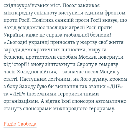
східноукраїнських міст. Посол закликає
міжнародну спільноту виступити єдиним фронтом
проти Росії. Політика санкцій проти Росії вказує, що
Захід усвідомлює наслідки агресії Росії проти
України, адже це справа глобальної безпеки!
«Сьогодні українці приносять у жертву свої життя
заради демократичних цінностей, миру та
безпеки, протистоячи спробам Москви повернути
хід історії і знову зіштовхнути Європу в темряву
часів Холодної війни», – зазначає посол Моцик у
статті. Наступним логічним, на його думку, кроком
з боку Заходу було би визнання так званих «ДНР»
та «ЛНР» іноземними терористичними
організаціями. А відтак їхні спонсори автоматично
стануть спонсорами міжнародного тероризму.
Радіо Свобода