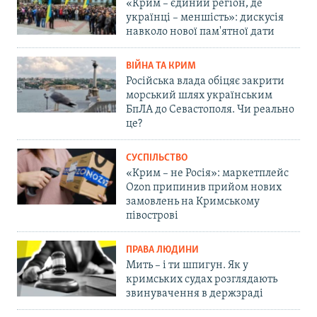
«Крим – єдиний регіон, де
українці – меншість»: дискусія
навколо нової пам'ятної дати
ВІЙНА ТА КРИМ
Російська влада обіцяє закрити
морський шлях українським
БпЛА до Севастополя. Чи реально
це?
СУСПІЛЬСТВО
«Крим – не Росія»: маркетплейс
Ozon припинив прийом нових
замовлень на Кримському
півострові
ПРАВА ЛЮДИНИ
Мить – і ти шпигун. Як у
кримських судах розглядають
звинувачення в держзраді