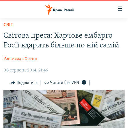
Доступність
посилання
Перейти
СВІТ
до
НОВИНИ
Світова преса: Харчове ембарго
основного
ВОДА.КРИМ
матеріалу
Росії вдарить більше по ній самій
ВІДЕО ТА ФОТО
Перейти
до
Ростислав Хотин
ПОЛІТИКА
основної
08 серпень 2014, 21:46
БЛОГИ
навігації
Перейти
ПОГЛЯД
Поділитись
Читати без VPN
до
ІНТЕРВ'Ю
пошуку
ВСЕ ЗА ДЕНЬ
СПЕЦПРОЕКТИ
ЯК ОБІЙТИ БЛОКУВАННЯ
ДЕПОРТАЦІЯ