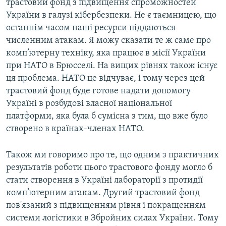
трастовий фонд з підвищення спроможностей
України в галузі кібербезпеки. Не є таємницею, що
останнім часом наші ресурси піддаються
численним атакам. Я можу сказати те ж саме про
комп’ютерну техніку, яка працює в місії України
при НАТО в Брюсселі. На вищих рівнях також існує
ця проблема. НАТО це відчуває, і тому через цей
трастовий фонд буде готове надати допомогу
Україні в розбудові власної національної
платформи, яка була б сумісна з тим, що вже було
створено в країнах-членах НАТО.
Також ми говоримо про те, що одним з практичних
результатів роботи цього трастового фонду могло б
стати створення в Україні лабораторії з протидії
комп’ютерним атакам. Другий трастовий фонд
пов'язаний з підвищенням рівня і покращенням
системи логістики в Збройних силах України. Тому