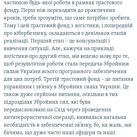
частиною будь-якої роботи в рамках трастового
фонду. Перш ніж переходити до практичних
кроків, треба зрозуміти, що саме потрібно зробити.
Тому і цей трастовий фонд з логістики, і попередній
про кібербезпеку, складаються з декількох етапів
реалізації. Перший етап – це консультації і
вивчення ситуації. Але, кажучи на прикладі
логістики про другий етап, ми ведемо мову про те,
щоб результатом роботи стала передача Збройним
силам України всього програмного забезпечення
для цих потреб. Третій трастовий фонд – це питання
управління і зв’язку в Збройних силах України. Це
також дуже серйозне питання, оскільки в тих
підрозділах Збройних сил, які були
передислоковані на Схід через проведення
антитерористичної операції, виявилася нагальна
необхідність в забезпеченні зв’язку, бо, на жаль, ми
бачимо, що дуже часто наші офіцери та наші