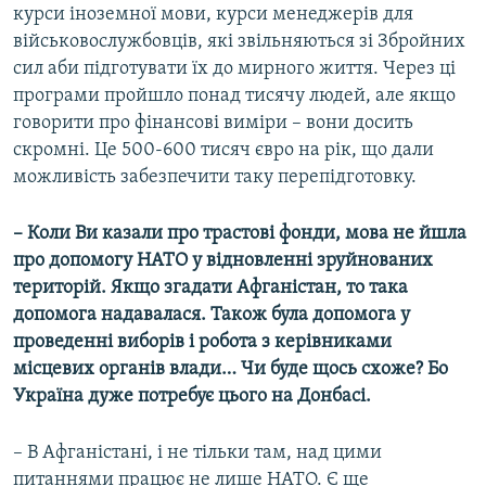
курси іноземної мови, курси менеджерів для
військовослужбовців, які звільняються зі Збройних
сил аби підготувати їх до мирного життя. Через ці
програми пройшло понад тисячу людей, але якщо
говорити про фінансові виміри – вони досить
скромні. Це 500-600 тисяч євро на рік, що дали
можливість забезпечити таку перепідготовку.
– Коли Ви казали про трастові фонди, мова не йшла
про допомогу НАТО у відновленні зруйнованих
територій. Якщо згадати Афганістан, то така
допомога надавалася. Також була допомога у
проведенні виборів і робота з керівниками
місцевих органів влади… Чи буде щось схоже? Бо
Україна дуже потребує цього на Донбасі.
– В Афганістані, і не тільки там, над цими
питаннями працює не лише НАТО. Є ще