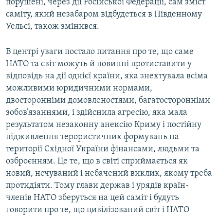
порушені, через дії Російської Федерації, сам зміст
саміту, який незабаром відбудеться в Південному
Уельсі, також змінився.
В центрі уваги постало питання про те, що саме
НАТО та світ можуть й повинні протиставити у
відповідь на дії однієї країни, яка знехтувала всіма
можливими юридичними нормами,
двосторонніми домовленостями, багатосторонніми
зобов’язаннями, і здійснила агресію, яка мала
результатом незаконну анексію Криму і постійну
підживлення терористичних формувань на
території Східної України фінансами, людьми та
озброєнням. Це те, що в світі сприймається як
новий, нечуваний і небачений виклик, якому треба
протидіяти. Тому глави держав і урядів країн-
членів НАТО зберуться на цей саміт і будуть
говорити про те, що цивілізований світ і НАТО