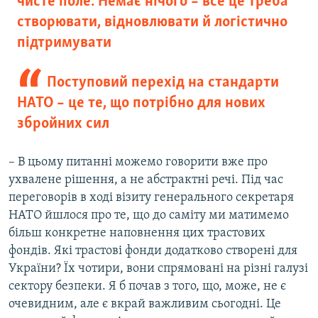
чисте поле. Немає нічого – все це треба
створювати, відновлювати й логістично
підтримувати
Поступовий перехід на стандарти
НАТО – це те, що потрібно для нових
збройних сил
– В цьому питанні можемо говорити вже про
ухвалене рішення, а не абстрактні речі. Під час
переговорів в ході візиту генерального секретаря
НАТО йшлося про те, що до саміту ми матимемо
більш конкретне наповнення цих трастових
фондів. Які трастові фонди додатково створені для
України? Їх чотири, вони спрямовані на різні галузі
сектору безпеки. Я б почав з того, що, може, не є
очевидним, але є вкрай важливим сьогодні. Це