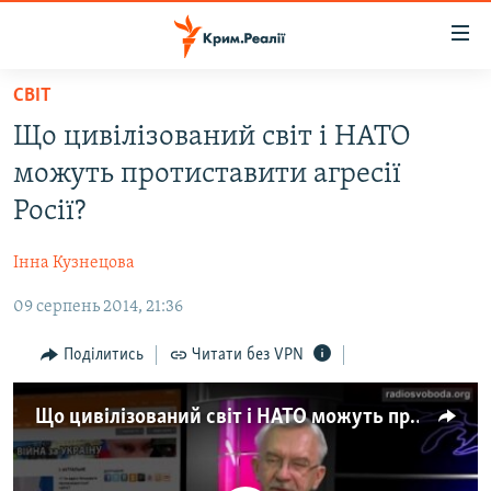
Доступність
посилання
Перейти
СВІТ
до
НОВИНИ
Що цивілізований світ і НАТО
основного
ВОДА.КРИМ
матеріалу
можуть протиставити агресії
ВІДЕО ТА ФОТО
Перейти
Росії?
до
ПОЛІТИКА
основної
Інна Кузнецова
БЛОГИ
навігації
Перейти
09 серпень 2014, 21:36
ПОГЛЯД
до
ІНТЕРВ'Ю
Поділитись
Читати без VPN
пошуку
ВСЕ ЗА ДЕНЬ
Що цивілізований світ і НАТО можуть протиставити агресії Росії?
СПЕЦПРОЕКТИ
ЯК ОБІЙТИ БЛОКУВАННЯ
ДЕПОРТАЦІЯ