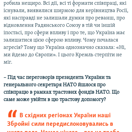
робила нещиро. Всі дії, всі ті формати співпраці, які
існували, виявилися ширмою для керівництва Росії,
які насправді не залишали думки про реванш, про
відновлення Радянського Союзу в тій чи іншій
іпостасі, про сфери впливу і про те, що Україна має
залишатися цією сферою впливу. Чому почалася
агресія? Тому що Україна однозначно сказала: «Ні,
ми йдемо до Європи». І цього Кремль стерпіти не
міг.
– Під час переговорів президента України та
генерального секретаря НАТО йшлося про
співпрацю в рамках трастових фондів НАТО. Що
саме може увійти в цю трастову допомогу?
В східних регіонах України наші
Збройні сили передислоковувались в