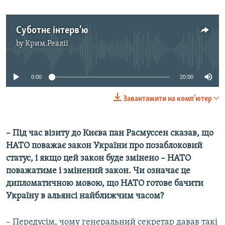
Суботнє інтерв'ю
by
Крим.Реалії
No media source currently available
0:00
20:00
Завантажити на комп'ютер
– Під час візиту до Києва пан Расмуссен сказав, що
НАТО поважає закон України про позаблоковий
статус, і якщо цей закон буде змінено – НАТО
поважатиме і змінений закон. Чи означає це
дипломатичною мовою, що НАТО готове бачити
Україну в альянсі найближчим часом?
– Передусім, чому генеральний секретар давав такі