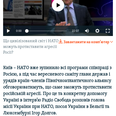
ВІДЕОУРОКИ «ELIFBE»
No media source currently available
Русский
СВІДЧЕННЯ ОКУПАЦІЇ
Qırımtatar
УКРАЇНСЬКА ПРОБЛЕМА КРИМУ
0:00
22:07
ДОЛУЧАЙСЯ!
ІНФОГРАФІКА
Що цивілізований світ і НАТО
Завантажити на комп'ютер
можуть протиставити агресії
Росії?
Усі сайти RFE/RL
Київ –
НАТО вже зупинило всі програми співпраці з
Росією, а під час вересневого саміту глави держав і
урядів країн-членів Північноатлантичного альянсу
обговорюватимуть, що саме зможуть протиставити
російській агресії. Про це та конкретну допомогу
Україні в інтерв’ю Радіо Свобода розповів голова
місії України при НАТО, посол України в Бельгії та
Люксембурзі Ігор Долгов.