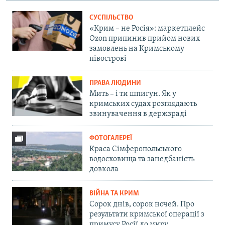
СУСПІЛЬСТВО
«Крим – не Росія»: маркетплейс
Ozon припинив прийом нових
замовлень на Кримському
півострові
ПРАВА ЛЮДИНИ
Мить – і ти шпигун. Як у
кримських судах розглядають
звинувачення в держзраді
ФОТОГАЛЕРЕЇ
Краса Сімферопольського
водосховища та занедбаність
довкола
ВІЙНА ТА КРИМ
Сорок днів, сорок ночей. Про
результати кримської операції з
примусу Росії до миру