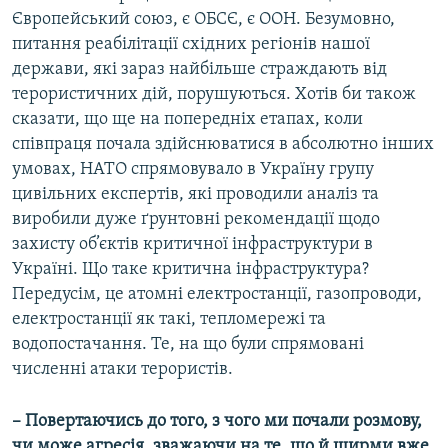
Європейський союз, є ОБСЄ, є ООН. Безумовно,
питання реабілітації східних регіонів нашої
держави, які зараз найбільше страждають від
терористичних дій, порушуються. Хотів би також
сказати, що ще на попередніх етапах, коли
співпраця почала здійснюватися в абсолютно інших
умовах, НАТО спрямовувало в Україну групу
цивільних експертів, які проводили аналіз та
виробили дуже ґрунтовні рекомендації щодо
захисту об’єктів критичної інфраструктури в
Україні. Що таке критична інфраструктура?
Передусім, це атомні електростанції, газопроводи,
електростанції як такі, тепломережі та
водопостачання. Те, на що були спрямовані
численні атаки терористів.
– Повертаючись до того, з чого ми почали розмову,
чи може агресія, зважаючи на те, що й ширми вже