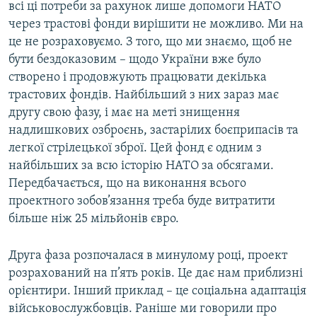
всі ці потреби за рахунок лише допомоги НАТО
через трастові фонди вирішити не можливо. Ми на
це не розраховуємо. З того, що ми знаємо, щоб не
бути бездоказовим – щодо України вже було
створено і продовжують працювати декілька
трастових фондів. Найбільший з них зараз має
другу свою фазу, і має на меті знищення
надлишкових озброєнь, застарілих боєприпасів та
легкої стрілецької зброї. Цей фонд є одним з
найбільших за всю історію НАТО за обсягами.
Передбачається, що на виконання всього
проектного зобов’язання треба буде витратити
більше ніж 25 мільйонів євро.
Друга фаза розпочалася в минулому році, проект
розрахований на п’ять років. Це дає нам приблизні
орієнтири. Інший приклад – це соціальна адаптація
військовослужбовців. Раніше ми говорили про