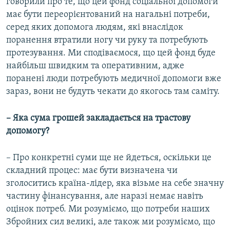
говорили про те, що цей фонд соціальної допомоги
має бути переорієнтований на нагальні потреби,
серед яких допомога людям, які внаслідок
поранення втратили ногу чи руку та потребують
протезування. Ми сподіваємося, що цей фонд буде
найбільш швидким та оперативним, адже
поранені люди потребують медичної допомоги вже
зараз, вони не будуть чекати до якогось там саміту.
– Яка сума грошей закладається на трастову
допомогу?
– Про конкретні суми ще не йдеться, оскільки це
складний процес: має бути визначена чи
зголоситись країна-лідер, яка візьме на себе значну
частину фінансування, але наразі немає навіть
оцінок потреб. Ми розуміємо, що потреби наших
Збройних сил великі, але також ми розуміємо, що