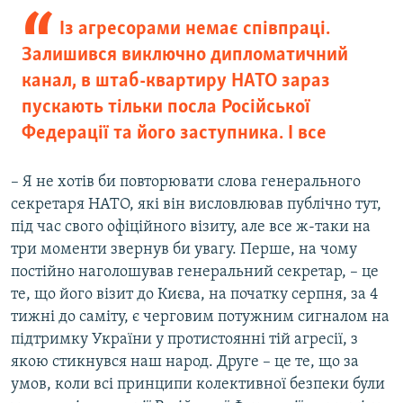
Із агресорами немає співпраці.
Залишився виключно дипломатичний
канал, в штаб-квартиру НАТО зараз
пускають тільки посла Російської
Федерації та його заступника. І все
– Я не хотів би повторювати слова генерального
секретаря НАТО, які він висловлював публічно тут,
під час свого офіційного візиту, але все ж-таки на
три моменти звернув би увагу. Перше, на чому
постійно наголошував генеральний секретар, – це
те, що його візит до Києва, на початку серпня, за 4
тижні до саміту, є черговим потужним сигналом на
підтримку України у протистоянні тій агресії, з
якою стикнувся наш народ. Друге – це те, що за
умов, коли всі принципи колективної безпеки були