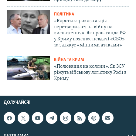
ПОЛІТИКА
«Короткострокова акція
перетворилася на війну на
виснаження»: Як пропаганда РФ
у Криму пояснює невдачі «СВО»
та залякує «мінними атаками»
ВІЙНА ТА КРИМ
«Полювання на колони». Як ЗСУ
ріжуть військову логістику Росії в
Криму
ДОЛУЧАЙСЯ!
ПІДТРИМКА