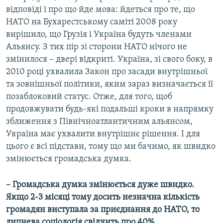
відповіді і про що йде мова: йдеться про те, що
НАТО на Бухарестському саміті 2008 року
вирішило, що Грузія і Україна будуть членами
Альянсу. З тих пір зі сторони НАТО нічого не
змінилося – двері відкриті. Україна, зі свого боку, в
2010 році ухвалила Закон про засади внутрішньої
та зовнішньої політики, яким зараз визначається її
позаблоковий статус. Отже, для того, щоб
продовжувати будь-які подальші кроки в напрямку
зближення з Північноатлантичним альянсом,
Україна має ухвалити внутрішнє рішення. І для
цього є всі підстави, тому що ми бачимо, як швидко
змінюється громадська думка.
– Громадська думка змінюється дуже швидко.
Якщо 2-3 місяці тому досить незначна кількість
громадян виступала за приєднання до НАТО, то
липнева соціологія свідчить про 40%.