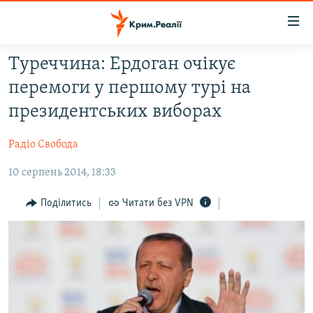
Доступність
посилання
Перейти
Туреччина: Ердоган очікує
до
НОВИНИ
перемоги у першому турі на
основного
ВОДА.КРИМ
матеріалу
президентських виборах
ВІДЕО ТА ФОТО
Перейти
до
Радіо Свобода
ПОЛІТИКА
основної
10 серпень 2014, 18:33
БЛОГИ
навігації
Перейти
ПОГЛЯД
Поділитись
Читати без VPN
до
ІНТЕРВ'Ю
пошуку
ВСЕ ЗА ДЕНЬ
СПЕЦПРОЕКТИ
ЯК ОБІЙТИ БЛОКУВАННЯ
ДЕПОРТАЦІЯ