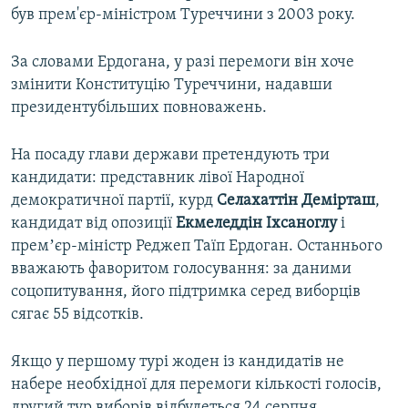
був прем'єр-міністром Туреччини з 2003 року.
За словами Ердогана, у разі перемоги він хоче
змінити Конституцію Туреччини, надавши
президентубільших повноважень.
На посаду глави держави претендують три
кандидати: представник лівої Народної
демократичної партії, курд
Селахаттін Демірташ
,
кандидат від опозиції
Екмеледдін Іхсаноглу
і
премʼєр-міністр Реджеп Таїп Ердоган. Останнього
вважають фаворитом голосування: за даними
соцопитування, його підтримка серед виборців
сягає 55 відсотків.
Якщо у першому турі жоден із кандидатів не
набере необхідної для перемоги кількості голосів,
другий тур виборів відбудеться 24 серпня.