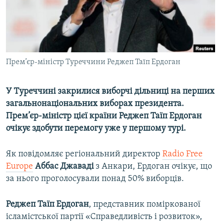
ВІДЕОУРОКИ «ELIFBE»
Русский
СВІДЧЕННЯ ОКУПАЦІЇ
Qırımtatar
УКРАЇНСЬКА ПРОБЛЕМА КРИМУ
ДОЛУЧАЙСЯ!
Прем’єр-міністр Туреччини Реджеп Таїп Ердоган
ІНФОГРАФІКА
У Туреччині закрилися виборчі дільниці на перших
загальнонаціональних виборах президента.
Усі сайти RFE/RL
Прем’єр-міністр цієї країни Реджеп Таїп Ердоган
очікує здобути перемогу уже у першому турі.
Як повідомляє регіональний директор
Radio Free
Europe
Аббас Джаваді
з Анкари, Ердоган очікує, що
за нього проголосували понад 50% виборців.
Реджеп Таїп Ердоган
, представник поміркованої
ісламістської партії «Справедливість і розвиток»,