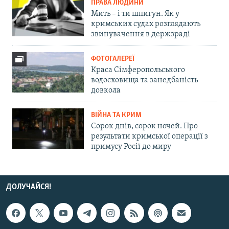
ПРАВА ЛЮДИНИ
Мить – і ти шпигун. Як у
кримських судах розглядають
звинувачення в держзраді
ФОТОГАЛЕРЕЇ
Краса Сімферопольського
водосховища та занедбаність
довкола
ВІЙНА ТА КРИМ
Сорок днів, сорок ночей. Про
результати кримської операції з
примусу Росії до миру
ДОЛУЧАЙСЯ!