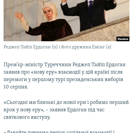
ВІДЕОУРОКИ «ELIFBE»
Русский
СВІДЧЕННЯ ОКУПАЦІЇ
Qırımtatar
УКРАЇНСЬКА ПРОБЛЕМА КРИМУ
ДОЛУЧАЙСЯ!
ІНФОГРАФІКА
Реджеп Тайїп Ердоган (п) і його дружина Еміне (л)
Прем’єр-міністр Туреччини Реджеп Тайїп Ердоган
Усі сайти RFE/RL
заявив про «нову еру» взаємодії у цій країні після
перемоги у першому турі президенських виборів
10 серпня.
«Сьогодні ми близькі до нової ери і робимо перший
крок у нову еру», – заявив Ердоган під час
святкового виступу.
«Давайте почнемо період соцільної взаємодії і