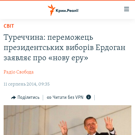
Доступність
посилання
Перейти
СВІТ
до
НОВИНИ
Туреччина: переможець
основного
ВОДА.КРИМ
матеріалу
президентських виборів Ердоган
ВІДЕО ТА ФОТО
Перейти
заявляє про «нову еру»
до
ПОЛІТИКА
основної
Радіо Свобода
БЛОГИ
навігації
Перейти
11 серпень 2014, 09:35
ПОГЛЯД
до
ІНТЕРВ'Ю
Поділитись
Читати без VPN
пошуку
ВСЕ ЗА ДЕНЬ
СПЕЦПРОЕКТИ
ЯК ОБІЙТИ БЛОКУВАННЯ
ДЕПОРТАЦІЯ