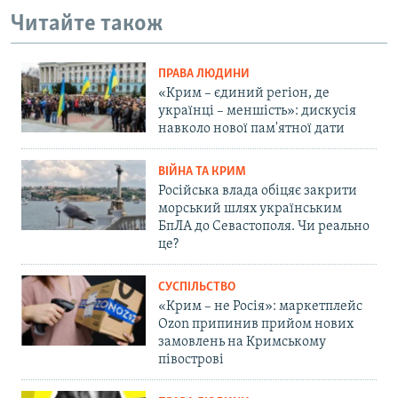
Читайте також
ПРАВА ЛЮДИНИ
«Крим – єдиний регіон, де
українці – меншість»: дискусія
навколо нової пам'ятної дати
ВІЙНА ТА КРИМ
Російська влада обіцяє закрити
морський шлях українським
БпЛА до Севастополя. Чи реально
це?
СУСПІЛЬСТВО
«Крим – не Росія»: маркетплейс
Ozon припинив прийом нових
замовлень на Кримському
півострові