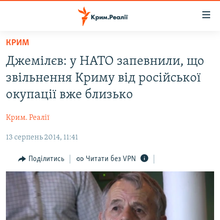
Доступність
посилання
Перейти
КРИМ
до
НОВИНИ
Джемілєв: у НАТО запевнили, що
основного
ВОДА.КРИМ
матеріалу
звільнення Криму від російської
ВІДЕО ТА ФОТО
Перейти
окупації вже близько
до
ПОЛІТИКА
основної
Крим. Реалії
БЛОГИ
навігації
Перейти
13 серпень 2014, 11:41
ПОГЛЯД
до
ІНТЕРВ'Ю
Поділитись
Читати без VPN
пошуку
ВСЕ ЗА ДЕНЬ
СПЕЦПРОЕКТИ
ЯК ОБІЙТИ БЛОКУВАННЯ
ДЕПОРТАЦІЯ