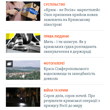
СУСПІЛЬСТВО
«Крим – не Росія»: маркетплейс
Ozon припинив прийом нових
замовлень на Кримському
півострові
ПРАВА ЛЮДИНИ
Мить – і ти шпигун. Як у
кримських судах розглядають
звинувачення в держзраді
ФОТОГАЛЕРЕЇ
Краса Сімферопольського
водосховища та занедбаність
довкола
ВІЙНА ТА КРИМ
Сорок днів, сорок ночей. Про
результати кримської операції з
примусу Росії до миру