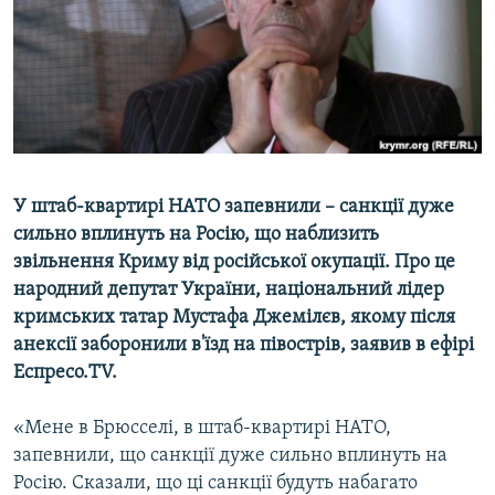
ВІДЕОУРОКИ «ELIFBE»
Русский
СВІДЧЕННЯ ОКУПАЦІЇ
Qırımtatar
УКРАЇНСЬКА ПРОБЛЕМА КРИМУ
ДОЛУЧАЙСЯ!
ІНФОГРАФІКА
У штаб-квартирі НАТО запевнили – санкції дуже
сильно вплинуть на Росію, що наблизить
Усі сайти RFE/RL
звільнення Криму від російської окупації. Про це
народний депутат України, національний лідер
кримських татар Мустафа Джемілєв, якому після
анексії заборонили в'їзд на півострів, заявив в ефірі
Еспресо.TV.
«Мене в Брюсселі, в штаб-квартирі НАТО,
запевнили, що санкції дуже сильно вплинуть на
Росію. Сказали, що ці санкції будуть набагато