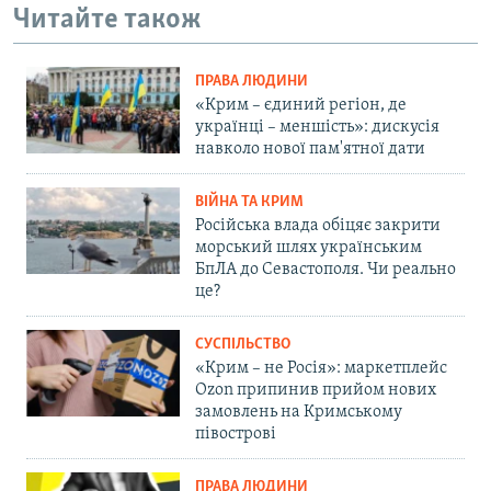
Читайте також
ПРАВА ЛЮДИНИ
«Крим – єдиний регіон, де
українці – меншість»: дискусія
навколо нової пам'ятної дати
ВІЙНА ТА КРИМ
Російська влада обіцяє закрити
морський шлях українським
БпЛА до Севастополя. Чи реально
це?
СУСПІЛЬСТВО
«Крим – не Росія»: маркетплейс
Ozon припинив прийом нових
замовлень на Кримському
півострові
ПРАВА ЛЮДИНИ