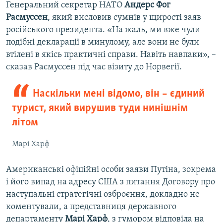
Генеральний секретар НАТО
Андерс Фог
Расмуссен
, який висловив сумнів у щирості заяв
російського президента. «На жаль, ми вже чули
подібні декларації в минулому, але вони не були
втілені в якісь практичні справи. Навіть навпаки», –
сказав Расмуссен під час візиту до Норвегії.
Наскільки мені відомо, він – єдиний
турист, який вирушив туди нинішнім
літом
Марі Харф
Американські офіційні особи заяви Путіна, зокрема
і його випад на адресу США з питання Договору про
наступальні стратегічні озброєння, докладно не
коментували, а представниця державного
департаменту
Марі Харф
, з гумором відповіла на