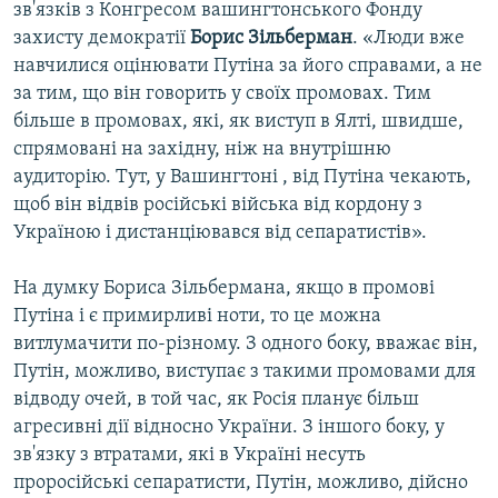
зв'язків з Конгресом вашингтонського Фонду
захисту демократії
Борис Зільберман
. «Люди вже
навчилися оцінювати Путіна за його справами, а не
за тим, що він говорить у своїх промовах. Тим
більше в промовах, які, як виступ в Ялті, швидше,
спрямовані на західну, ніж на внутрішню
аудиторію. Тут, у Вашингтоні , від Путіна чекають,
щоб він відвів російські війська від кордону з
Україною і дистанціювався від сепаратистів».
На думку Бориса Зільбермана, якщо в промові
Путіна і є примирливі ноти, то це можна
витлумачити по-різному. З одного боку, вважає він,
Путін, можливо, виступає з такими промовами для
відводу очей, в той час, як Росія планує більш
агресивні дії відносно України. З іншого боку, у
зв'язку з втратами, які в Україні несуть
проросійські сепаратисти, Путін, можливо, дійсно