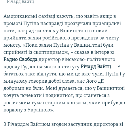
Річард Вайтц
Американські фахівці кажуть, що навіть якщо в
промові Путіна насправді прозвучали примирливі
ноти, навряд чи хтось у Вашингтоні готовий
прийняти заяви російського президента за чисту
монету. «Поки заяви Путіна у Вашингтоні були
сприйняті із скептицизмом, – сказав в інтерв'ю
Радио Свобода
директор військово-політичного
відділу Гудзонівського інституту
Річард Вайтц
. – У
багатьох таке відчуття, що ми це вже чули. Путін і у
минулому говорив добрі слова, але його дії
добрими не були. Мені думається, що у Вашингтоні
хочуть почекати і подивитися, що станеться з
російським гуманітарним конвоєм, який прибув до
кордону з Україною».
З Річардом Вайтцом згоден заступник директора зі