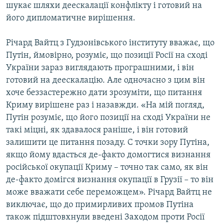
шукає шляхи деескалації конфлікту і готовий на
його дипломатичне вирішення.
Річард Вайтц з Гудзонівського інституту вважає, що
Путін, ймовірно, розуміє, що позиції Росії на сході
України зараз виглядають програшними, і він
готовий на деескалацію. Але одночасно з цим він
хоче беззастережно дати зрозуміти, що питання
Криму вирішене раз і назавжди. «На мій погляд,
Путін розуміє, що його позиції на сході України не
такі міцні, як здавалося раніше, і він готовий
залишити це питання позаду. С точки зору Путіна,
якщо йому вдасться де-факто домогтися визнання
російської окупації Криму – точно так само, як він
де-факто домігся визнання окупації в Грузії – то він
може вважати себе переможцем». Річард Вайтц не
виключає, що до примирливих промов Путіна
також підштовхнули введені Заходом проти Росії