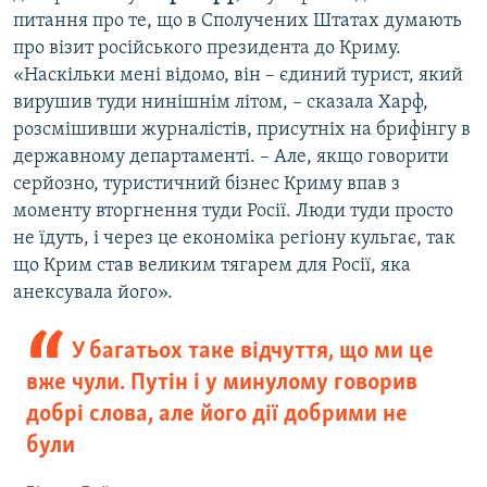
питання про те, що в Сполучених Штатах думають
про візит російського президента до Криму.
«Наскільки мені відомо, він – єдиний турист, який
вирушив туди нинішнім літом, – сказала Харф,
розсмішивши журналістів, присутніх на брифінгу в
державному департаменті. – Але, якщо говорити
серйозно, туристичний бізнес Криму впав з
моменту вторгнення туди Росії. Люди туди просто
не їдуть, і через це економіка регіону кульгає, так
що Крим став великим тягарем для Росії, яка
анексувала його».
У багатьох таке відчуття, що ми це
вже чули. Путін і у минулому говорив
добрі слова, але його дії добрими не
були