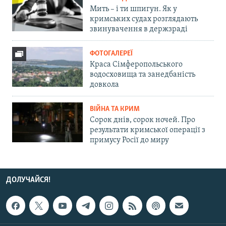
Мить – і ти шпигун. Як у
кримських судах розглядають
звинувачення в держзраді
ФОТОГАЛЕРЕЇ
Краса Сімферопольського
водосховища та занедбаність
довкола
ВІЙНА ТА КРИМ
Сорок днів, сорок ночей. Про
результати кримської операції з
примусу Росії до миру
ДОЛУЧАЙСЯ!