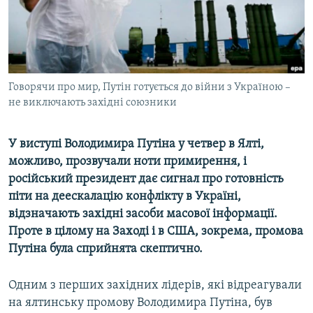
ВІДЕОУРОКИ «ELIFBE»
Русский
СВІДЧЕННЯ ОКУПАЦІЇ
Qırımtatar
УКРАЇНСЬКА ПРОБЛЕМА КРИМУ
ДОЛУЧАЙСЯ!
Говорячи про мир, Путін готується до війни з Україною –
ІНФОГРАФІКА
не виключають західні союзники
У виступі Володимира Путіна у четвер в Ялті,
Усі сайти RFE/RL
можливо, прозвучали ноти примирення, і
російський президент дає сигнал про готовність
піти на деескалацію конфлікту в Україні,
відзначають західні засоби масової інформації.
Проте в цілому на Заході і в США, зокрема, промова
Путіна була сприйнята скептично.
Одним з перших західних лідерів, які відреагували
на ялтинську промову Володимира Путіна, був