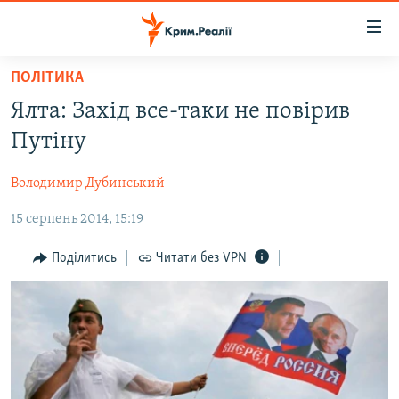
Доступність
посилання
Перейти
ПОЛІТИКА
до
НОВИНИ
Ялта: Захід все-таки не повірив
основного
ВОДА.КРИМ
матеріалу
Путіну
ВІДЕО ТА ФОТО
Перейти
до
Володимир Дубинський
ПОЛІТИКА
основної
15 серпень 2014, 15:19
БЛОГИ
навігації
Перейти
ПОГЛЯД
Поділитись
Читати без VPN
до
ІНТЕРВ'Ю
пошуку
ВСЕ ЗА ДЕНЬ
СПЕЦПРОЕКТИ
ЯК ОБІЙТИ БЛОКУВАННЯ
ДЕПОРТАЦІЯ