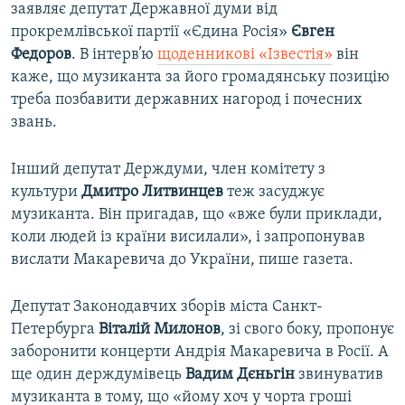
заявляє депутат Державної думи від
прокремлівської партії «Єдина Росія»
Євген
Федоров
. В інтерв’ю
щоденникові «Ізвестія»
він
каже, що музиканта за його громадянську позицію
треба позбавити державних нагород і почесних
звань.
Інший депутат Держдуми, член комітету з
культури
Дмитро Литвинцев
теж засуджує
музиканта. Він пригадав, що «вже були приклади,
коли людей із країни висилали», і запропонував
вислати Макаревича до України, пише газета.
Депутат Законодавчих зборів міста Санкт-
Петербурга
Віталій Милонов
, зі свого боку, пропонує
заборонити концерти Андрія Макаревича в Росії. А
ще один держдумівець
Вадим Дєньгін
звинуватив
музиканта в тому, що «йому хоч у чорта гроші