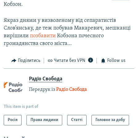
Кобзон.
Якраз днями у визволеному від сепаратистів
Слов’янську, де теж побував Макаревич, мешканці
вирішили
позбавити
Кобзона почесного
громадянства свого міста…
Поділитись
Читати без VPN
Follow us
Радіо Свобода
Передрук із
Радіо Свобода
This item is part of
Росія
Права людини
Статті
Головне за добу