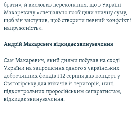
брати», й висловив переконання, що в Україні
Макаревичу «спеціально пообіцяли значну суму,
щоб він виступив, щоб створити певний конфлікт і
напруженість».
Андрій Макаревич відкидає звинувачення
Сам Макаревич, який днями побував на сході
України на запрошення одного з українських
доброчинних фондів і 12 серпня дав концерт у
Святогірську для втікачів із територій, нині
підконтрольних проросійським сепаратистам,
відкидає звинувачення.