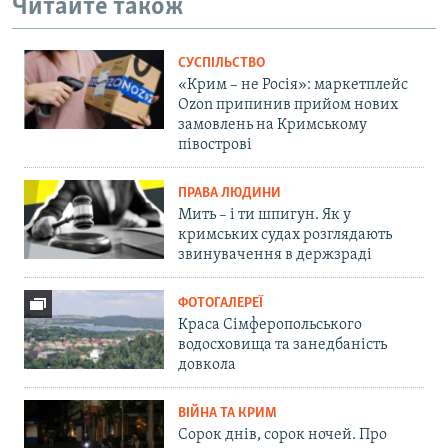
Читайте також
СУСПІЛЬСТВО
«Крим – не Росія»: маркетплейс
Ozon припинив прийом нових
замовлень на Кримському
півострові
ПРАВА ЛЮДИНИ
Мить – і ти шпигун. Як у
кримських судах розглядають
звинувачення в держзраді
ФОТОГАЛЕРЕЇ
Краса Сімферопольського
водосховища та занедбаність
довкола
ВІЙНА ТА КРИМ
Сорок днів, сорок ночей. Про