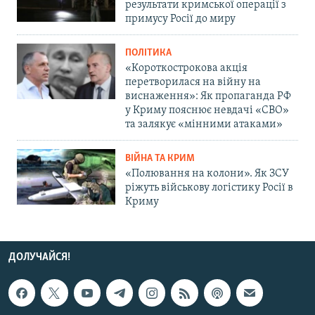
результати кримської операції з
примусу Росії до миру
ПОЛІТИКА
«Короткострокова акція
перетворилася на війну на
виснаження»: Як пропаганда РФ
у Криму пояснює невдачі «СВО»
та залякує «мінними атаками»
ВІЙНА ТА КРИМ
«Полювання на колони». Як ЗСУ
ріжуть військову логістику Росії в
Криму
ДОЛУЧАЙСЯ!