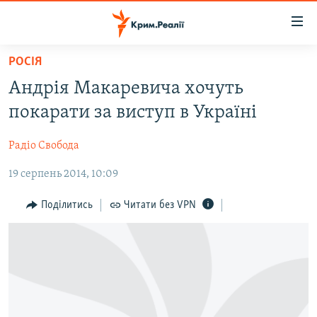
Доступність
посилання
Перейти
РОСІЯ
до
НОВИНИ
Андрія Макаревича хочуть
основного
ВОДА.КРИМ
матеріалу
покарати за виступ в Україні
ВІДЕО ТА ФОТО
Перейти
до
Радіо Свобода
ПОЛІТИКА
основної
19 серпень 2014, 10:09
БЛОГИ
навігації
Перейти
ПОГЛЯД
Поділитись
Читати без VPN
до
ІНТЕРВ'Ю
пошуку
ВСЕ ЗА ДЕНЬ
СПЕЦПРОЕКТИ
ЯК ОБІЙТИ БЛОКУВАННЯ
ДЕПОРТАЦІЯ