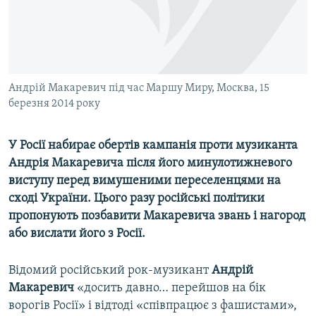
ВІДЕОУРОКИ «ELIFBE»
Русский
СВІДЧЕННЯ ОКУПАЦІЇ
Qırımtatar
УКРАЇНСЬКА ПРОБЛЕМА КРИМУ
ДОЛУЧАЙСЯ!
Андрій Макаревич під час Маршу Миру, Москва, 15
ІНФОГРАФІКА
березня 2014 року
У Росії набирає обертів кампанія проти музиканта
Усі сайти RFE/RL
Андрія Макаревича після його минулотижневого
виступу перед вимушеними переселенцями на
сході України. Цього разу російські політики
пропонують позбавити Макаревича звань і нагород
або вислати його з Росії.
Відомий російський рок-музикант
Андрій
Макаревич
«досить давно… перейшов на бік
ворогів Росії» і відтоді «співпрацює з фашистами»,