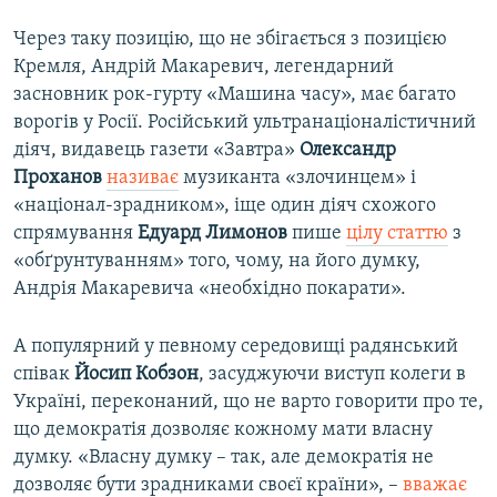
Через таку позицію, що не збігається з позицією
Кремля, Андрій Макаревич, легендарний
засновник рок-гурту «Машина часу», має багато
ворогів у Росії. Російський ультранаціоналістичний
діяч, видавець газети «Завтра»
Олександр
Проханов
називає
музиканта «злочинцем» і
«націонал-зрадником», іще один діяч схожого
спрямування
Едуард Лимонов
пише
цілу статтю
з
«обґрунтуванням» того, чому, на його думку,
Андрія Макаревича «необхідно покарати».
А популярний у певному середовищі радянський
співак
Йосип Кобзон
, засуджуючи виступ колеги в
Україні, переконаний, що не варто говорити про те,
що демократія дозволяє кожному мати власну
думку. «Власну думку – так, але демократія не
дозволяє бути зрадниками своєї країни», –
вважає