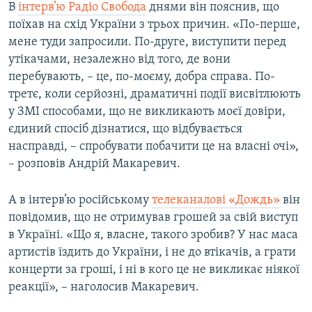
В
інтерв’ю Радіо Свобода
днями він пояснив, що
поїхав на схід України з трьох причин. «По-перше,
мене туди запросили. По-друге, виступити перед
утікачами, незалежно від того, де вони
перебувають, – це, по-моєму, добра справа. По-
третє, коли серйозні, драматичні події висвітлюють
у ЗМІ способами, що не викликають моєї довіри,
єдиний спосіб дізнатися, що відбувається
насправді, – спробувати побачити це на власні очі»,
– розповів Андрій Макаревич.
А в інтерв’ю російському
телеканалові «Дождь»
він
повідомив, що не отримував грошей за свій виступ
в Україні. «Що я, власне, такого зробив? У нас маса
артистів їздить до України, і не до втікачів, а грати
концерти за гроші, і ні в кого це не викликає ніякої
реакції», – наголосив Макаревич.