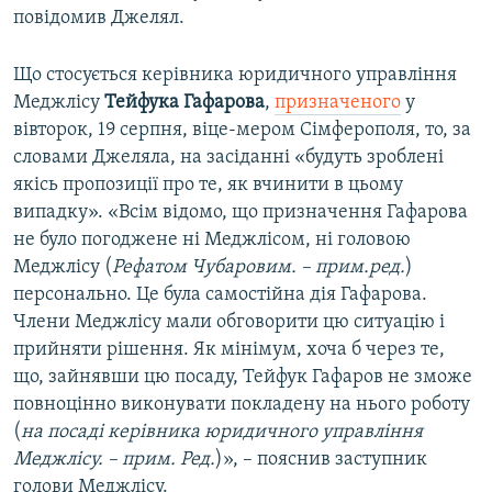
повідомив Джелял.
Що стосується керівника юридичного управління
Меджлісу
Тейфука Гафарова
,
призначеного
у
вівторок, 19 серпня, віце-мером Сімферополя, то, за
словами Джеляла, на засіданні «будуть зроблені
якісь пропозиції про те, як вчинити в цьому
випадку». «Всім відомо, що призначення Гафарова
не було погоджене ні Меджлісом, ні головою
Меджлісу (
Рефатом Чубаровим. – прим.ред.
)
персонально. Це була самостійна дія Гафарова.
Члени Меджлісу мали обговорити цю ситуацію і
прийняти рішення. Як мінімум, хоча б через те,
що, зайнявши цю посаду, Тейфук Гафаров не зможе
повноцінно виконувати покладену на нього роботу
(
на посаді керівника юридичного управління
Меджлісу. – прим. Ред.
)», – пояснив заступник
голови Меджлісу.