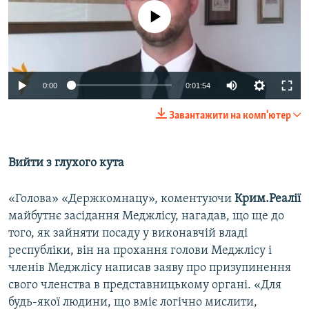
No media source currently available
0:00
0:01:54
Завантажити на комп'ютер
Вийти з глухого кута
«Голова» «Держкомнацу», коментуючи
Крим.Реалії
майбутнє засідання Меджлісу, нагадав, що ще до
того, як зайняти посаду у виконавчій владі
республіки, він на прохання голови Меджлісу і
членів Меджлісу написав заяву про призупинення
свого членства в представницькому органі. «Для
будь-якої людини, що вміє логічно мислити,