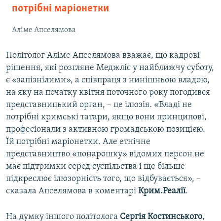
потрібні маріонетки
Аліме Апселямова
Політолог Аліме Апселямова вважає, що кадрові
рішення, які розгляне Меджліс у найближчу суботу,
є «запізнілими», а співпраця з нинішньою владою,
на яку на початку квітня поточного року погодився
представницький орган, – це ілюзія. «Владі не
потрібні кримські татари, якщо вони принципові,
професіонали з активною громадською позицією.
Їй потрібні маріонетки. Але етнічне
представництво «понарошку» відомих персон не
має підтримки серед суспільства і ще більше
підкреслює ілюзорність того, що відбувається», –
сказала Апселямова в коментарі
Крим.Реалії
.
На думку іншого політолога
Сергія Костинського
,