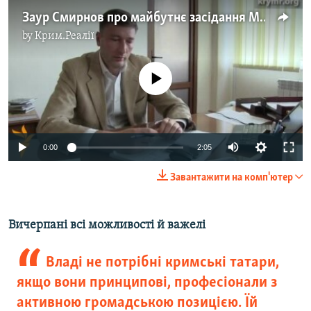
Заур Смирнов про майбутнє засідання Меджлісу
by
Крим.Реалії
No media source currently available
0:00
2:05
Завантажити на комп'ютер
Вичерпані всі можливості й важелі
Владі не потрібні кримські татари,
якщо вони принципові, професіонали з
активною громадською позицією. Їй