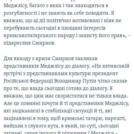
Меджлісу, багато з яких і так знаходяться в
розгубленості і не знають як себе поводити. Я
вважаю, що ці дії політично мотивовані і ніяк не
перебувають сьогодні в площині інтересів
кримськотатарського народу і захисту його прав», –
підкреслив Смирнов.
Для виходу з кризи Смирнов закликав
представників Меджлісу до діалогу. «На ялтинській
зустрічі з представниками культури президент
Російської Федерації Володимир Путін чітко сказав
про те, що влада сьогодні готова до діалогу. Я
вважаю, що цим має скористатися не тільки влада.
Але це повинні почути й ті представники Меджлісу,
які зацікавлені в стабілізації ситуації й ті, які
зацікавлені в тому, щоб кримські татари, нарешті,
вийшли з глухого кута, в який, по суті, сьогодні
загнані, серед іншого й рішенням (
Меджлісу –