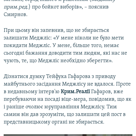
прим.ред.
) про бойкот виборів», – пояснив
Смирнов.
При цьому він запевнив, що не збирається
залишати Меджліс: «У мене ніколи не було мети
покидати Меджліс. У мене, більше того, немає
сьогодні бажання доводити тим людям, які нас не
чують, те, що Меджліс необхідно зберегти».
Дізнатися думку Тейфука Гафарова з приводу
майбутнього засідання Меджлісу не вдалося. Проте
в недавньому інтерв'ю
Крим.Реалії
Гафаров, вже
перебуваючи на посаді віце-мера, повідомив, що як
і раніше очолює юруправління Меджлісу. Тим
самим він дав зрозуміти, що залишати цей пост в
представницькому органі не збирається.