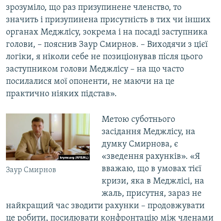
зрозуміло, що раз призупинене членство, то
значить і призупинена присутність в тих чи інших
органах Меджлісу, зокрема і на посаді заступника
голови, – пояснив Заур Смирнов. – Виходячи з цієї
логіки, я ніколи себе не позиціонував після цього
заступником голови Меджлісу – на що часто
посилалися мої опоненти, не маючи на це
практично ніяких підстав».
Метою суботнього
засідання Меджлісу, на
думку Смирнова, є
«зведення рахунків». «Я
вважаю, що в умовах тієї
Заур Смирнов
кризи, яка в Меджлісі, на
жаль, присутня, зараз не
найкращий час зводити рахунки – продовжувати
це робити, посилювати конфронтацію між членами