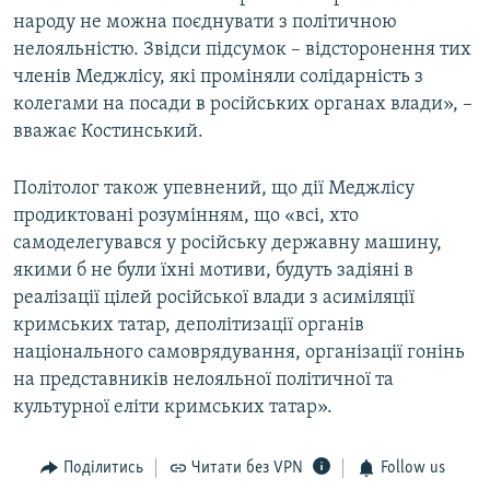
народу не можна поєднувати з політичною
нелояльністю. Звідси підсумок – відсторонення тих
членів Меджлісу, які проміняли солідарність з
колегами на посади в російських органах влади», –
вважає Костинський.
Політолог також упевнений, що дії Меджлісу
продиктовані розумінням, що «всі, хто
самоделегувався у російську державну машину,
якими б не були їхні мотиви, будуть задіяні в
реалізації цілей російської влади з асиміляції
кримських татар, деполітизації органів
національного самоврядування, організації гонінь
на представників нелояльної політичної та
культурної еліти кримських татар».
Поділитись
Читати без VPN
Follow us