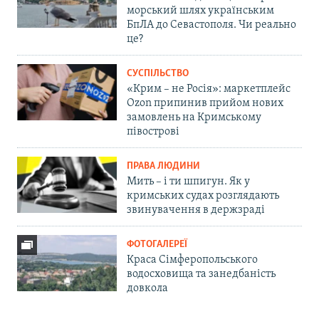
морський шлях українським
БпЛА до Севастополя. Чи реально
це?
СУСПІЛЬСТВО
«Крим – не Росія»: маркетплейс
Ozon припинив прийом нових
замовлень на Кримському
півострові
ПРАВА ЛЮДИНИ
Мить – і ти шпигун. Як у
кримських судах розглядають
звинувачення в держзраді
ФОТОГАЛЕРЕЇ
Краса Сімферопольського
водосховища та занедбаність
довкола