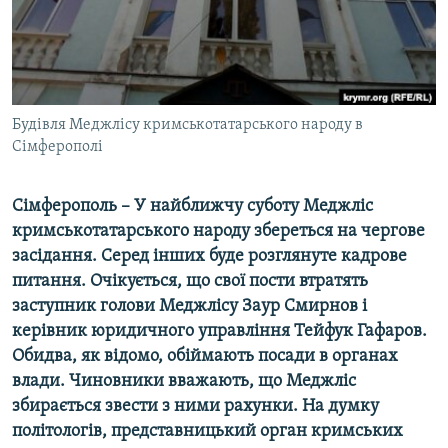
ВІДЕОУРОКИ «ELIFBE»
Русский
СВІДЧЕННЯ ОКУПАЦІЇ
Qırımtatar
УКРАЇНСЬКА ПРОБЛЕМА КРИМУ
ДОЛУЧАЙСЯ!
Будівля Меджлісу кримськотатарського народу в
ІНФОГРАФІКА
Сімферополі
Сімферополь – У найближчу суботу Меджліс
Усі сайти RFE/RL
кримськотатарського народу збереться на чергове
засідання. Серед інших буде розглянуте кадрове
питання. Очікується, що свої пости втратять
заступник голови Меджлісу Заур Смирнов і
керівник юридичного управління Тейфук Гафаров.
Обидва, як відомо, обіймають посади в органах
влади. Чиновники вважають, що Меджліс
збирається звести з ними рахунки. На думку
політологів, представницький орган кримських