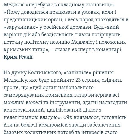
Меджліс «перебуває в складному становищі».
«Йому доводиться працювати в умовах, коли і
представницький орган, і весь народ знаходяться в
«заручниках» у російської держави. Будь-який
варіант дій або бездіяльність тільки погіршують
поточну політичну позицію Меджлісу і положення
кримських татар», – сказав експерт в коментарі
Крим.Реалії
.
На думку Костинського, «запізніле» рішення
Меджлісу, яке буде прийняте 23 серпня, свідчить
про те, що «цей орган національного
самоврядування кримських татар вичерпав всі
можливі важелі та інструменти, здатні налагодити
конструктивний, цивілізований діалог з
нелегітимною владою». «Як виявилося, готовність
йти на болючі компроміси заради забезпечення
базових колективних потреб та інтересів свого