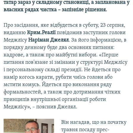
татар зараз у складному становищі, а запланована у
власних рядах чистка – запізніле рішення.
Про засідання, яке відбудеться в суботу, 23 серпня,
виданню
Крим.Реалії
повідомив заступник голови
Меджлісу
Наріман Джелял
. За його інформацією, в
порядку денному буде два основних питання:
кадрове, а також про майбутні вибори. «Перше
питання пов'язане зі змінами у структурі Меджлісу
і персональному складі президії. Не йдеться про
намір когось карати, рубати чиїсь голови або
мстити комусь. Йдеться про виконання ряду
формальностей, а також про дотримання чітких
принципів внутрішньої організації роботи
Меджлісу», – пояснив Джелял.
Він нагадав, що на початку
травня посаду прес-