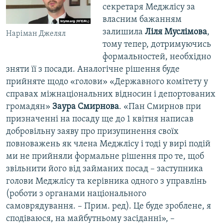
секретаря Меджлісу за
власним бажанням
залишила
Ліля Муслімова
,
Наріман Джелял
тому тепер, дотримуючись
формальностей, необхідно
зняти її з посади. Аналогічне рішення буде
прийняте щодо «голови» «Державного комітету у
справах міжнаціональних відносин і депортованих
громадян»
Заура Смирнова
. «Пан Смирнов при
призначенні на посаду ще до 1 квітня написав
добровільну заяву про призупинення своїх
повноважень як члена Меджлісу і тоді у вирі подій
ми не прийняли формальне рішення про те, щоб
звільнити його від займаних посад – заступника
голови Меджлісу та керівника одного з управлінь
(роботи з органами національного
самоврядування. – Прим. ред). Це буде зроблене, я
сподіваюся, на майбутньому засіданні», –