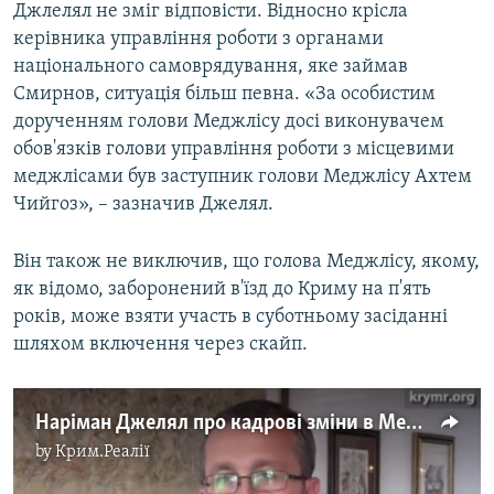
Джлелял не зміг відповісти. Відносно крісла
керівника управління роботи з органами
національного самоврядування, яке займав
Смирнов, ситуація більш певна. «За особистим
дорученням голови Меджлісу досі виконувачем
обов'язків голови управління роботи з місцевими
меджлісами був заступник голови Меджлісу Ахтем
Чийгоз», – зазначив Джелял.
Він також не виключив, що голова Меджлісу, якому,
як відомо, заборонений в'їзд до Криму на п'ять
років, може взяти участь в суботньому засіданні
шляхом включення через скайп.
Наріман Джелял про кадрові зміни в Меджлісі
by
Крим.Реалії