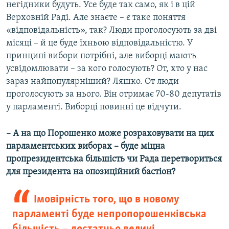
негідники будуть. Усе буде так само, як і в цій
Верховній Раді. Але знаєте – є таке поняття
«відповідальність», так? Люди проголосують за дві
місяці – й це буде їхньою відповідальністю. У
принципі вибори потрібні, але виборці мають
усвідомлювати – за кого голосують? От, хто у нас
зараз найпопулярніший? Ляшко. От люди
проголосують за нього. Він отримає 70-80 депутатів
у парламенті. Виборці повинні це відчути.
– А на що Порошенко може розраховувати на цих
парламентських виборах – буде міцна
пропрезидентська більшість чи Рада перетвориться
для президента на опозиційний бастіон?
Імовірність того, що в новому
парламенті буде непропорошенківська