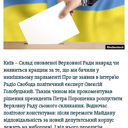
ВІДЕОУРОКИ «ELIFBE»
Русский
СВІДЧЕННЯ ОКУПАЦІЇ
Qırımtatar
УКРАЇНСЬКА ПРОБЛЕМА КРИМУ
ДОЛУЧАЙСЯ!
ІНФОГРАФІКА
Усі сайти RFE/RL
Київ – Склад оновленої Верховної Ради навряд чи
виявиться кращим за те, що ми бачили у
нинішньому парламенті Про це заявив в інтерв’ю
Радіо Свобода політичний експерт Олексій
Голобуцький. Таким чином він прокоментував
рішення президента Петра Порошенка розпустити
Верховну Раду сьомого скликання. Водночас
політолог констатував: після перемоги Майдану
відповідальність за новий депутатський корпус
лежить на виборцеві. І від нього передусім