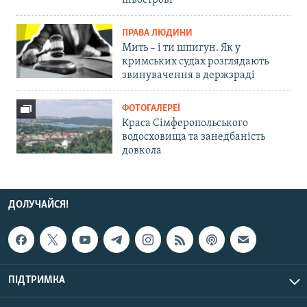
півострові
ПРАВА ЛЮДИНИ
Мить – і ти шпигун. Як у
кримських судах розглядають
звинувачення в держзраді
ФОТОГАЛЕРЕЇ
Краса Сімферопольського
водосховища та занедбаність
довкола
ДОЛУЧАЙСЯ!
ПІДТРИМКА