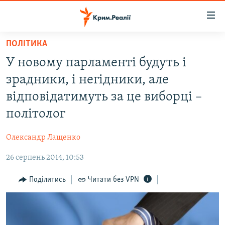
Доступність
посилання
Перейти
ПОЛІТИКА
до
НОВИНИ
У новому парламенті будуть і
основного
ВОДА.КРИМ
матеріалу
зрадники, і негідники, але
ВІДЕО ТА ФОТО
Перейти
відповідатимуть за це виборці –
до
ПОЛІТИКА
політолог
основної
БЛОГИ
навігації
Олександр Лащенко
Перейти
ПОГЛЯД
до
26 серпень 2014, 10:53
ІНТЕРВ'Ю
пошуку
ВСЕ ЗА ДЕНЬ
Поділитись
Читати без VPN
СПЕЦПРОЕКТИ
ЯК ОБІЙТИ БЛОКУВАННЯ
ДЕПОРТАЦІЯ