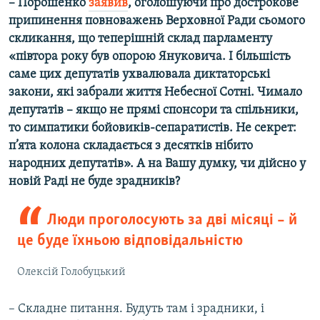
– Порошенко
заявив
, оголошуючи про дострокове
припинення повноважень Верховної Ради сьомого
скликання, що теперішній склад парламенту
«півтора року був опорою Януковича. І більшість
саме цих депутатів ухвалювала диктаторські
закони, які забрали життя Небесної Сотні. Чимало
депутатів – якщо не прямі спонсори та спільники,
то симпатики бойовиків-сепаратистів. Не секрет:
п’ята колона складається з десятків нібито
народних депутатів». А на Вашу думку, чи дійсно у
новій Раді не буде зрадників?
Люди проголосують за дві місяці – й
це буде їхньою відповідальністю
Олексій Голобуцький
– Складне питання. Будуть там і зрадники, і