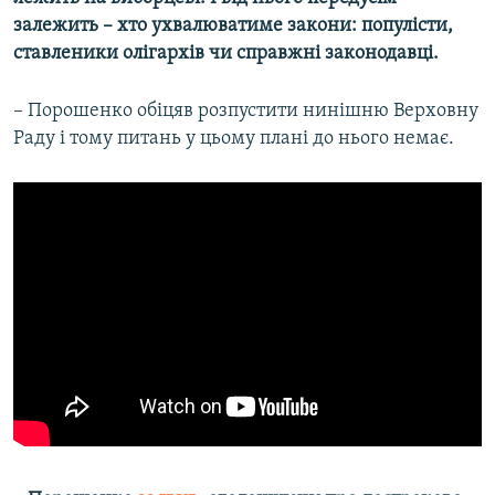
залежить – хто ухвалюватиме закони: популісти,
ставленики олігархів чи справжні законодавці.
– Порошенко обіцяв розпустити нинішню Верховну
Раду і тому питань у цьому плані до нього немає.