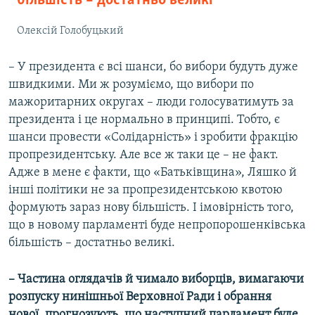
більшість – достатньо великі
Олексій Голобуцький
– У президента є всі шанси, бо вибори будуть дуже
швидкими. Ми ж розуміємо, що вибори по
мажоритарних округах – люди голосуватимуть за
президента і це нормально в принципі. Тобто, є
шанси провести «Солідарність» і зробити фракцію
пропрезидентську. Але все ж таки це – не факт.
Адже в мене є факти, що «Батьківщина», Ляшко й
інші політики не за пропрезидентською квотою
формують зараз нову більшість. І імовірність того,
що в новому парламенті буде непропорошенківська
більшість – достатньо великі.
– Частина оглядачів й чимало виборців, вимагаючи
розпуску нинішньої Верховної Ради і обрання
нової, прогнозують, що наступний парламент буде