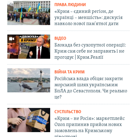
ПРАВА ЛЮДИНИ
«Крим – єдиний регіон, де
українці – меншість»: дискусія
навколо нової пам'ятної дати
ВІДЕО
Блокада без сухопутної операції:
Крим сам себе не заправить і не
прогодує | Крим.Реалії
ВІЙНА ТА КРИМ
Російська влада обіцяє закрити
морський шлях українським
БпЛА до Севастополя. Чи реально
це?
СУСПІЛЬСТВО
«Крим – не Росія»: маркетплейс
Ozon припинив прийом нових
замовлень на Кримському