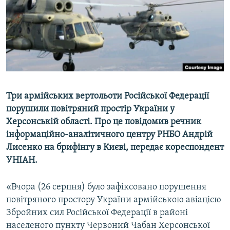
ВІДЕОУРОКИ «ELIFBE»
Русский
СВІДЧЕННЯ ОКУПАЦІЇ
Qırımtatar
УКРАЇНСЬКА ПРОБЛЕМА КРИМУ
ДОЛУЧАЙСЯ!
ІНФОГРАФІКА
Три армійських вертольоти Російської Федерації
порушили повітряний простір України у
Усі сайти RFE/RL
Херсонській області. Про це повідомив речник
інформаційно-аналітичного центру РНБО Андрій
Лисенко на брифінгу в Києві, передає кореспондент
УНІАН.
«Вчора (26 серпня) було зафіксовано порушення
повітряного простору України армійською авіацією
Збройних сил Російської Федерації в районі
населеного пункту Червоний Чабан Херсонської