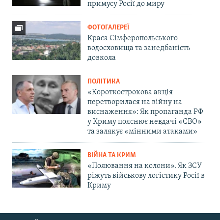
примусу Росії до миру
ФОТОГАЛЕРЕЇ
Краса Сімферопольського
водосховища та занедбаність
довкола
ПОЛІТИКА
«Короткострокова акція
перетворилася на війну на
виснаження»: Як пропаганда РФ
у Криму пояснює невдачі «СВО»
та залякує «мінними атаками»
ВІЙНА ТА КРИМ
«Полювання на колони». Як ЗСУ
ріжуть військову логістику Росії в
Криму