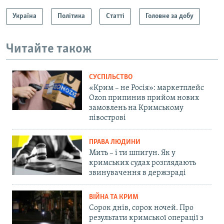
Україна
Політика
Статті
Головне за добу
Читайте також
СУСПІЛЬСТВО
«Крим – не Росія»: маркетплейс
Ozon припинив прийом нових
замовлень на Кримському
півострові
ПРАВА ЛЮДИНИ
Мить – і ти шпигун. Як у
кримських судах розглядають
звинувачення в держзраді
ВІЙНА ТА КРИМ
Сорок днів, сорок ночей. Про
результати кримської операції з