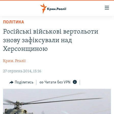
Доступність
посилання
Перейти
ПОЛІТИКА
до
НОВИНИ
Російські військові вертольоти
основного
ВОДА.КРИМ
матеріалу
знову зафіксували над
ВІДЕО ТА ФОТО
Перейти
Херсонщиною
до
ПОЛІТИКА
основної
Крим. Реалії
БЛОГИ
навігації
Перейти
27 серпень 2014, 15:16
ПОГЛЯД
до
ІНТЕРВ'Ю
Поділитись
Читати без VPN
пошуку
ВСЕ ЗА ДЕНЬ
СПЕЦПРОЕКТИ
ЯК ОБІЙТИ БЛОКУВАННЯ
ДЕПОРТАЦІЯ