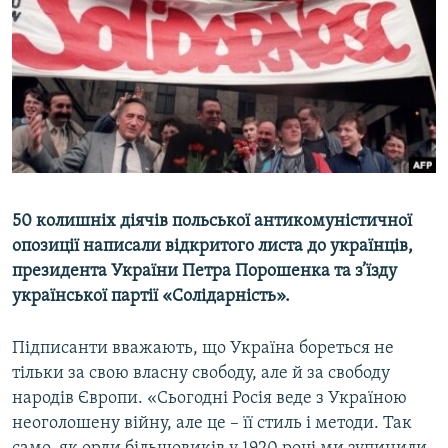
ВІДЕОУРОКИ «ELIFBE»
Русский
СВІДЧЕННЯ ОКУПАЦІЇ
Qırımtatar
УКРАЇНСЬКА ПРОБЛЕМА КРИМУ
ДОЛУЧАЙСЯ!
ІНФОГРАФІКА
Усі сайти RFE/RL
50 колишніх діячів польської антикомуністичної
опозиції написали відкритого листа до українців,
президента України Петра Порошенка та з’їзду
української партії «Солідарність».
Підписанти вважають, що Україна бореться не
тільки за свою власну свободу, але й за свободу
народів Європи. «Сьогодні Росія веде з Україною
неоголошену війну, але це – її стиль і методи. Так