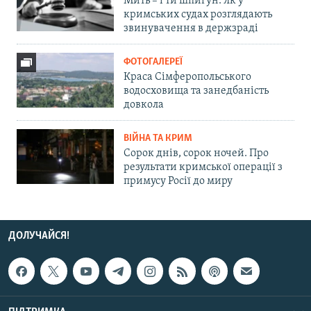
Мить – і ти шпигун. Як у
кримських судах розглядають
звинувачення в держзраді
ФОТОГАЛЕРЕЇ
Краса Сімферопольського
водосховища та занедбаність
довкола
ВІЙНА ТА КРИМ
Сорок днів, сорок ночей. Про
результати кримської операції з
примусу Росії до миру
ДОЛУЧАЙСЯ!