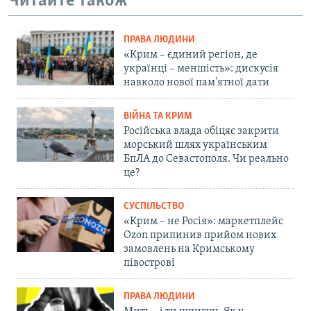
Читайте також
ПРАВА ЛЮДИНИ
«Крим – єдиний регіон, де
українці – меншість»: дискусія
навколо нової пам'ятної дати
ВІЙНА ТА КРИМ
Російська влада обіцяє закрити
морський шлях українським
БпЛА до Севастополя. Чи реально
це?
СУСПІЛЬСТВО
«Крим – не Росія»: маркетплейс
Ozon припинив прийом нових
замовлень на Кримському
півострові
ПРАВА ЛЮДИНИ