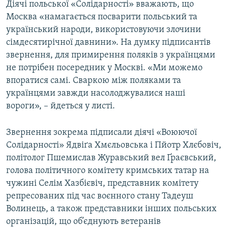
Діячі польської «Солідарності» вважають, що
Москва «намагається посварити польський та
український народи, використовуючи злочини
сімдесятирічної давнини». На думку підписантів
звернення, для примирення поляків з українцями
не потрібен посередник у Москві. «Ми можемо
впоратися самі. Сваркою між поляками та
українцями завжди насолоджувалися наші
вороги», – йдеться у листі.
Звернення зокрема підписали діячі «Воюючої
Солідарності» Ядвіґа Хмєльовська і Пйотр Хлєбовіч,
політолог Пшемислав Журавський вел Ґраєвський,
голова політичного комітету кримських татар на
чужині Селім Хазбієвіч, представник комітету
репресованих під час воєнного стану Тадеуш
Волинець, а також представники інших польських
організацій, що об’єднують ветеранів