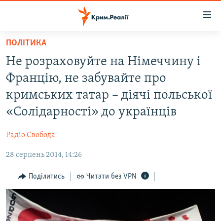
Доступність
посилання
Перейти
ПОЛІТИКА
до
НОВИНИ
Не розраховуйте на Німеччину і
основного
ВОДА.КРИМ
матеріалу
Францію, не забувайте про
ВІДЕО ТА ФОТО
Перейти
кримських татар – діячі польської
до
ПОЛІТИКА
«Солідарності» до українців
основної
БЛОГИ
навігації
Радіо Свобода
Перейти
ПОГЛЯД
до
28 серпень 2014, 14:26
ІНТЕРВ'Ю
пошуку
ВСЕ ЗА ДЕНЬ
Поділитись
Читати без VPN
СПЕЦПРОЕКТИ
ЯК ОБІЙТИ БЛОКУВАННЯ
ДЕПОРТАЦІЯ