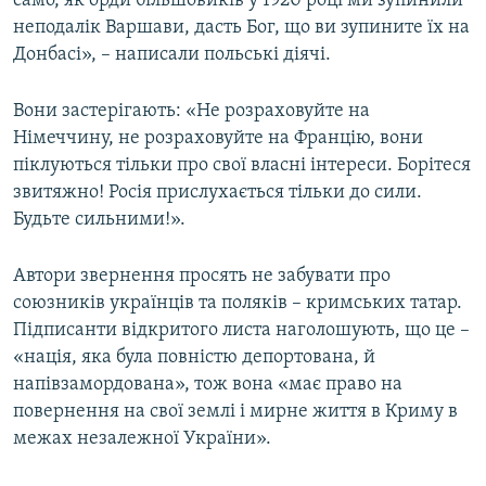
само, як орди більшовиків у 1920 році ми зупинили
неподалік Варшави, дасть Бог, що ви зупините їх на
Донбасі», – написали польські діячі.
Вони застерігають: «Не розраховуйте на
Німеччину, не розраховуйте на Францію, вони
піклуються тільки про свої власні інтереси. Борітеся
звитяжно! Росія прислухається тільки до сили.
Будьте сильними!».
Автори звернення просять не забувати про
союзників українців та поляків – кримських татар.
Підписанти відкритого листа наголошують, що це –
«нація, яка була повністю депортована, й
напівзамордована», тож вона «має право на
повернення на свої землі і мирне життя в Криму в
межах незалежної України».