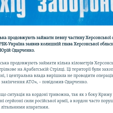
ська продовжують займати певну частину Херсонської о
 РБК-Україна заявив колишній глава Херсонської облас
 Юрій Одарченко.
йська продовжують займати кілька кілометрів Херсонськ
трілкове на Арабатській Стрілці. Ці території були захо
і, і центральна влада вирішила не проводити операцію
о закінчення АТО», – повідомив Одарченко.
 що ситуація на кордоні тривожна, так як з боку Криму
і серйозні сили російської армії, а кордон часто пору
 літальними апаратами.