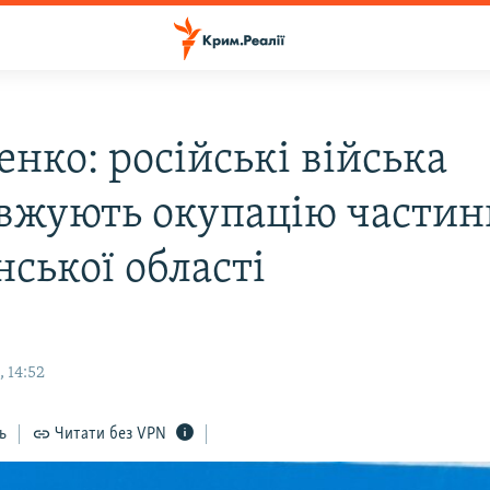
нко: російські війська
вжують окупацію частин
ської області
 14:52
ь
Читати без VPN