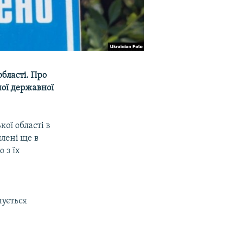
бласті. Про
ної державної
ої області в
плені ще в
 з їх
шується