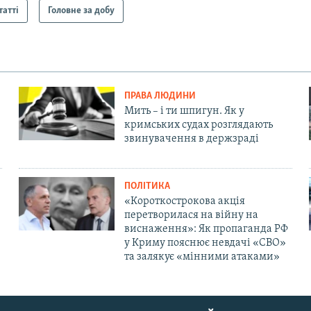
татті
Головне за добу
ПРАВА ЛЮДИНИ
Мить – і ти шпигун. Як у
кримських судах розглядають
звинувачення в держзраді
ПОЛІТИКА
«Короткострокова акція
перетворилася на війну на
виснаження»: Як пропаганда РФ
у Криму пояснює невдачі «СВО»
та залякує «мінними атаками»