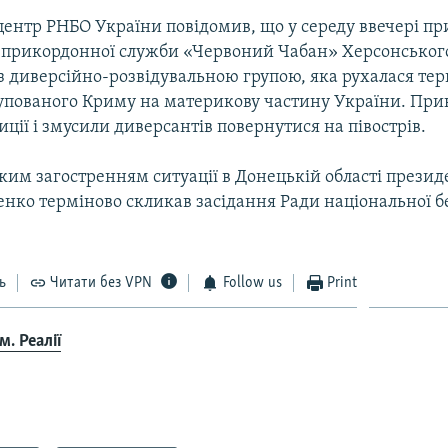
центр РНБО України повідомив, що у середу ввечері п
у прикордонної служби «Червоний Чабан» Херсонськог
 з диверсійно-розвідувальною групою, яка рухалася те
упованого Криму на материкову частину України. Пр
ції і змусили диверсантів повернутися на півострів.
ізким загостренням ситуації в Донецькій області прези
нко терміново скликав засідання Ради національної б
ь
Читати без VPN
Follow us
Print
. Реалії