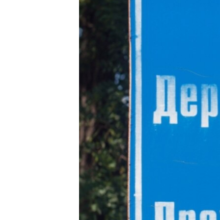
ВІДЕОУРОКИ «ELIFBE»
СВІДЧЕННЯ ОКУПАЦІЇ
УКРАЇНСЬКА ПРОБЛЕМА КРИМУ
ІНФОГРАФІКА