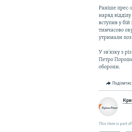
Раніше прес-
наряд відділ
вступив у бій
тимчасово ок
утримали пози
У зв'язку з р
Петро Пороше
оборони.
Поділитис
Крим
This item is part of