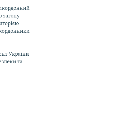
рикордонний
о загону
риторією
икордонники
дент України
езпеки та