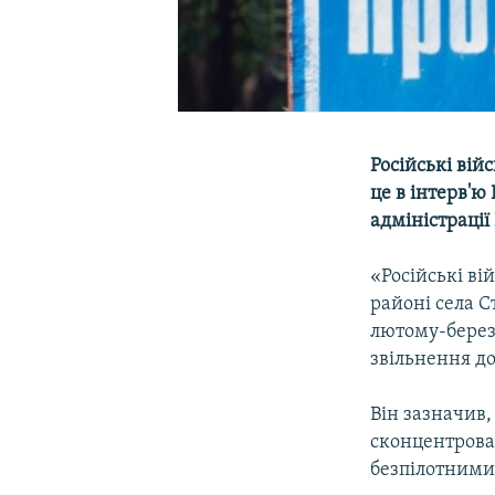
Російські вій
це в інтерв'ю
адміністрації
«Російські ві
районі села С
лютому-березн
звільнення д
Він зазначив,
сконцентрован
безпілотними