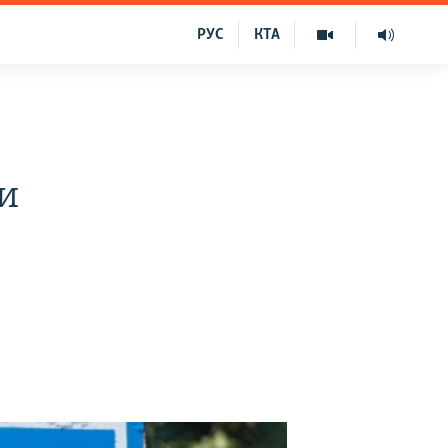
РУС
КТА
и